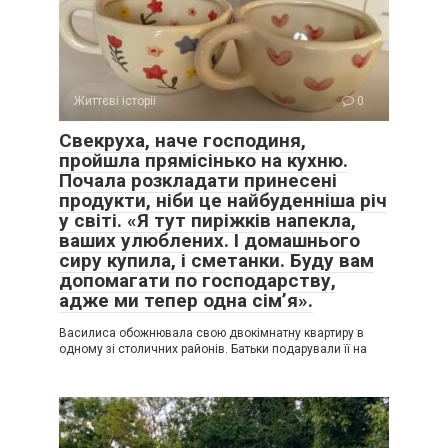
Життєві історії
0
Свекруха, наче господиня,
пройшла прямісінько на кухню.
Почала розкладати принесені
продукти, ніби це найбуденніша річ
у світі. «Я тут пиріжків напекла,
ваших улюблених. І домашнього
сиру купила, і сметанки. Буду вам
допомагати по господарству,
адже ми тепер одна сім’я».
Василиса обожнювала свою двокімнатну квартиру в
одному зі столичних районів. Батьки подарували її на