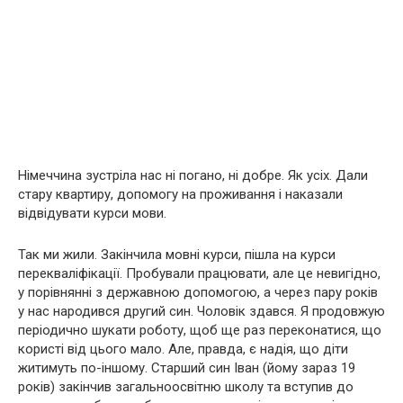
Німеччина зустріла нас ні погано, ні добре. Як усіх. Дали
стару квартиру, допомогу на проживання і наказали
відвідувати курси мови.
Так ми жили. Закінчила мовні курси, пішла на курси
перекваліфікації. Пробували працювати, але це невигідно,
у порівнянні з державною допомогою, а через пару років
у нас народився другий син. Чоловік здався. Я продовжую
періодично шукати роботу, щоб ще раз переконатися, що
користі від цього мало. Але, правда, є надія, що діти
житимуть по-іншому. Старший син Іван (йому зараз 19
років) закінчив загальноосвітню школу та вступив до