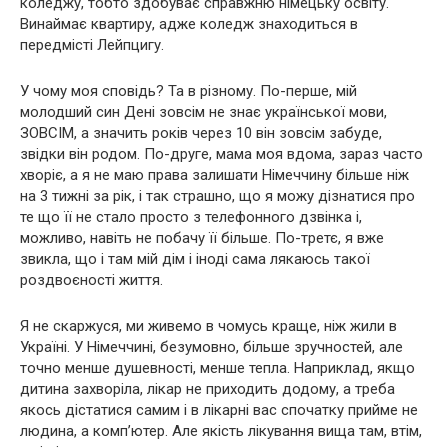
коледжу, тобто здобуває справжню німецьку освіту.
Винаймає квартиру, адже коледж знаходиться в
передмісті Лейпцигу.
У чому моя сповідь? Та в різному. По-перше, мій
молодший син Дені зовсім не знає української мови,
ЗОВСІМ, а значить років через 10 він зовсім забуде,
звідки він родом. По-друге, мама моя вдома, зараз часто
хворіє, а я не маю права залишати Німеччину більше ніж
на 3 тижні за рік, і так страшно, що я можу дізнатися про
те що її не стало просто з телефонного дзвінка і,
можливо, навіть не побачу її більше. По-третє, я вже
звикла, що і там мій дім і іноді сама лякаюсь такої
роздвоєності життя.
Я не скаржуся, ми живемо в чомусь краще, ніж жили в
Україні. У Німеччині, безумовно, більше зручностей, але
точно менше душевності, менше тепла. Наприклад, якщо
дитина захворіла, лікар не приходить додому, а треба
якось дістатися самим і в лікарні вас спочатку прийме не
людина, а комп’ютер. Але якість лікування вища там, втім,