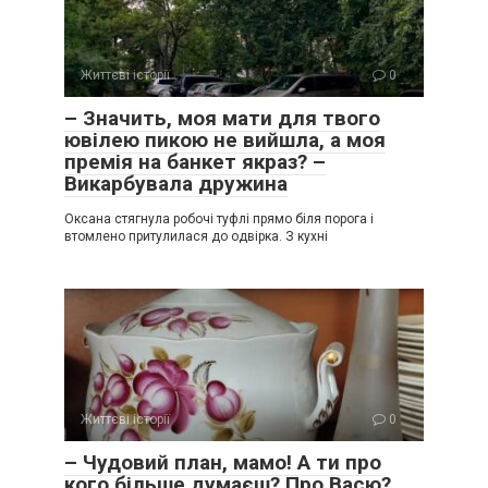
Життєві історії
0
– Значить, моя мати для твого
ювілею пикою не вийшла, а моя
премія на банкет якраз? –
Викарбувала дружина
Оксана стягнула робочі туфлі прямо біля порога і
втомлено притулилася до одвірка. З кухні
Життєві історії
0
– Чудовий план, мамо! А ти про
кого більше думаєш? Про Васю?