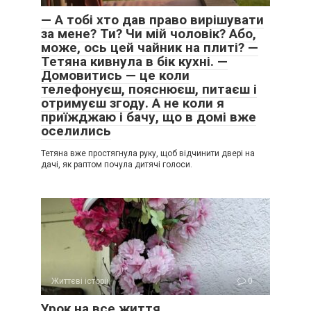
— А тобі хто дав право вирішувати
за мене? Ти? Чи мій чоловік? Або,
може, ось цей чайник на плиті? —
Тетяна кивнула в бік кухні. —
Домовитись — це коли
телефонуєш, пояснюєш, питаєш і
отримуєш згоду. А не коли я
приїжджаю і бачу, що в домі вже
оселились
Тетяна вже простягнула руку, щоб відчинити двері на
дачі, як раптом почула дитячі голоси.
Життєві історії
0
Урок на все життя…