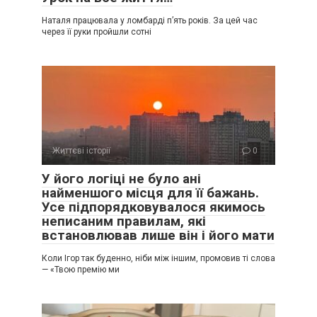
Наталя працювала у ломбарді п’ять років. За цей час
через її руки пройшли сотні
Життєві історії
0
У його логіці не було ані
найменшого місця для її бажань.
Усе підпорядковувалося якимось
неписаним правилам, які
встановлював лише він і його мати
Коли Ігор так буденно, ніби між іншим, промовив ті слова
— «Твою премію ми