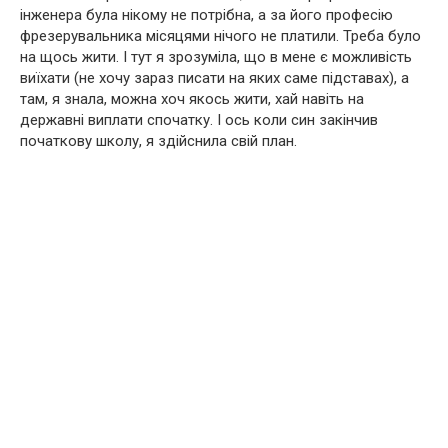
інженера була нікому не потрібна, а за його професію
фрезерувальника місяцями нічого не платили. Треба було
на щось жити. І тут я зрозуміла, що в мене є можливість
виїхати (не хочу зараз писати на яких саме підставах), а
там, я знала, можна хоч якось жити, хай навіть на
державні виплати спочатку. І ось коли син закінчив
початкову школу, я здійснила свій план.