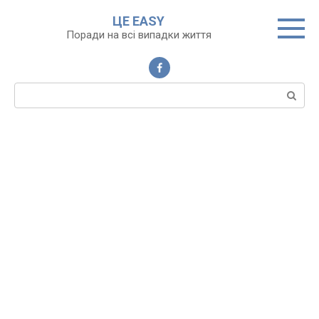
Перейти
ЦЕ EASY
до
Поради на всі випадки життя
вмісту
Пошук: