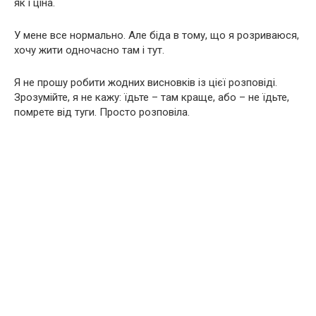
як і ціна.
У мене все нормально. Але біда в тому, що я розриваюся,
хочу жити одночасно там і тут.
Я не прошу робити жодних висновків із цієї розповіді.
Зрозумійте, я не кажу: їдьте – там краще, або – не їдьте,
помрете від туги. Просто розповіла.