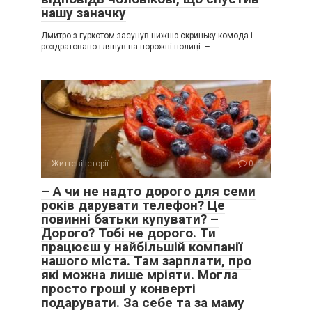
нашу заначку
Дмитро з гуркотом засунув нижню скриньку комода і
роздратовано глянув на порожні полиці. –
Життєві історії
0
– А чи не надто дорого для семи
років дарувати телефон? Це
повинні батьки купувати? –
Дорого? Тобі не дорого. Ти
працюєш у найбільшій компанії
нашого міста. Там зарплати, про
які можна лише мріяти. Могла
просто гроші у конверті
подарувати. За себе та за маму