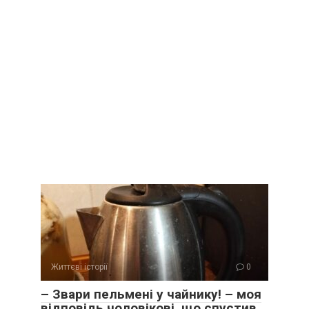
Життєві історії
0
– Звари пельмені у чайнику! – моя
відповідь чоловікові, що спустив