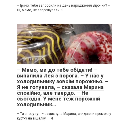
– Ірино, тебе запросили на день народження Вірочки? –
Ні, мамо, не запрошували. Я
Життєві історії
0
– Мамо, ми до тебе обідати! –
випалила Лея з порога. – У нас у
холодильнику зовсім порожньо. –
Я не готувала, – сказала Марина
спокійно, але твердо. – Не
сьогодні. У мене теж порожній
холодильник…
– Ти знову тут, – видихнула Марина, скидаючи промоклу
куртку на вішалку. – Я