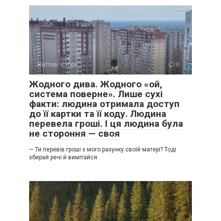
Життєві історії
0
Жодного дива. Жодного «ой,
система поверне». Лише сухі
факти: людина отримала доступ
до її картки та її коду. Людина
перевела гроші. І ця людина була
не стороння — своя
— Ти перевів гроші з мого рахунку своїй матері? Тоді
збирай речі й вимітайся