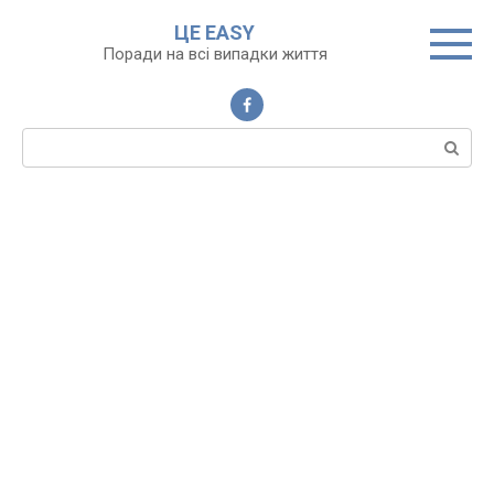
Перейти
ЦЕ EASY
до
Поради на всі випадки життя
вмісту
Пошук: