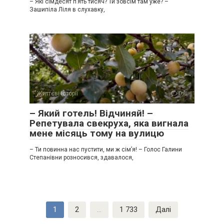
– Які сімдесят п’ять тисяч? Ти зовсім там уже? –
Зашипіла Ліля в слухавку,
Життєві історії
0
– Який готель! Відчиняй! –
Репетувала свекруха, яка вигнала
мене місяць тому на вулицю
– Ти повинна нас пустити, ми ж сім’я! – Голос Галини
Степанівни розносився, здавалося,
Пагінація
1
2
…
1 733
Далі
записів