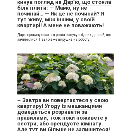
кинув погляд на Дар’ю, що стояла
біля плити: — Мамо, ну не
починай… — Як це не починай? Я
тут живу, між іншим, у своїй
квартирі! А мене не поважають!
Дар’я прокинулася від різкого звуку вхідних дверей, що
зачинилися. Павло вже вирушив на роботу,
Життєві історії
0
– Завтра ви повертаєтеся у свою
квартиру! Угоду із мешканцями
доведеться розривати за
правилами, тож поки поживете у
сестри, або орендуєте кімнату.
Але тут ви більше не залишитеся!