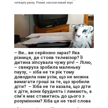
четверту ранку. Різкий, наполегливий звук
Життєві історії
0
– Ви… ви серйозно зараз? Яка
різниця, де стояв телевізор? Її
дитина зіпсувала чужу річ! – Лілю,
– свекруха зробила маленьку
паузу, – хіба не ти рік тому
доводила нам усім, що не можна
вимагати гроші за те, що зробили
діти? – Хіба не ти казала, що діти
є діти, вони бруднять і ламають, а
сім’я має ставитись до цього з
розумінням? Хіба це не твої слова