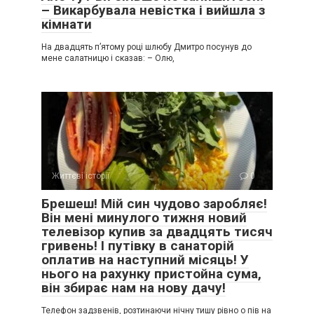
– Викарбувала невістка і вийшла з
кімнати
На двадцять п’ятому році шлюбу Дмитро посунув до
мене салатницю і сказав: – Олю,
Життєві історії
0
Брешеш! Мій син чудово заробляє!
Він мені минулого тижня новий
телевізор купив за двадцять тисяч
гривень! І путівку в санаторій
оплатив на наступний місяць! У
нього на рахунку пристойна сума,
він збирає нам на нову дачу!
Телефон задзвенів, розтинаючи нічну тишу рівно о пів на