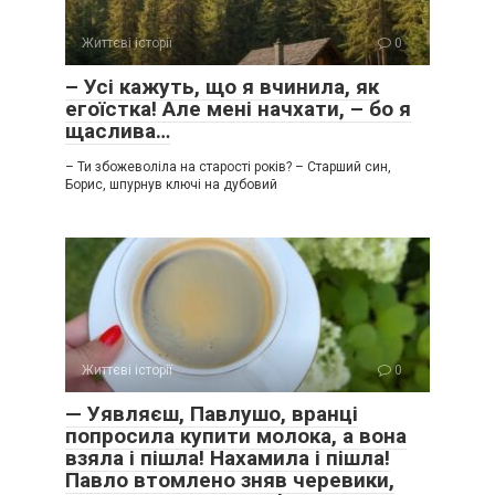
Життєві історії
0
– Усі кажуть, що я вчинила, як
егоїстка! Але мені начхати, – бо я
щаслива…
– Ти збожеволіла на старості років? – Старший син,
Борис, шпурнув ключі на дубовий
Життєві історії
0
— Уявляєш, Павлушо, вранці
попросила купити молока, а вона
взяла і пішла! Нахамила і пішла!
Павло втомлено зняв черевики,