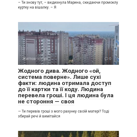
– Ти знову тут, – видихнула Марина, скидаючи промоклу
куртку на вішалку. – Я
Життєві історії
0
Жодного дива. Жодного «ой,
система поверне». Лише сухі
факти: людина отримала доступ
до її картки та її коду. Людина
перевела гроші. І ця людина була
не стороння — своя
— Ти перевів гроші з мого рахунку своїй матері? Тоді
збирай речі й вимітайся