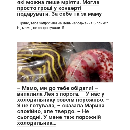
які можна лише мріяти. Могла
просто гроші у конверті
подарувати. За себе та за маму
– Ірино, тебе запросили на день народження Вірочки? –
Ні, мамо, не запрошували. Я
Життєві історії
0
– Мамо, ми до тебе обідати! –
випалила Лея з порога. – У нас у
холодильнику зовсім порожньо. –
Я не готувала, – сказала Марина
спокійно, але твердо. – Не
сьогодні. У мене теж порожній
холодильник…