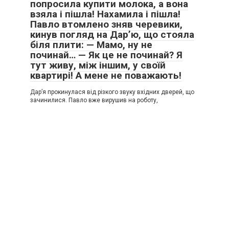
попросила купити молока, а вона
взяла і пішла! Нахамила і пішла!
Павло втомлено зняв черевики,
кинув погляд на Дар’ю, що стояла
біля плити: — Мамо, ну не
починай… — Як це не починай? Я
тут живу, між іншим, у своїй
квартирі! А мене не поважають!
Дар’я прокинулася від різкого звуку вхідних дверей, що
зачинилися. Павло вже вирушив на роботу,