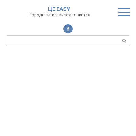
Перейти
ЦЕ EASY
до
Поради на всі випадки життя
вмісту
Пошук: