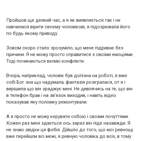
Пройшов ще деякий час, а я як виявляється так і не
навчилася вірити своєму чоловікові, я підозрювала його
по будь якому приводу.
Зовсім скоро стало зрозуміло, що мене підриває без
причини. Я не можу просто справитися з своїми емоціями.
Тоді починаються великі конфлікти.
Вчора, наприклад, чоловік був допізна на роботі, я вже
собі Бог зна що надумала, фантазія розігралася, от я і
вирішила що він зраджує мені. Не дивлячись на те, що він
в телефон брав і на зв’язок виходив, і навіть відео
показував яку поломку ремонтували.
А я просто не можу керувати собою і своїми почуттями.
Кожен раз мені здається ось зараз він піде назавжди. Я
не знаю звідки ця фобія. Дійшло до того, що мої ревнощі
вже перейшли всі межі, я ревную чоловіка до всіх, в тому