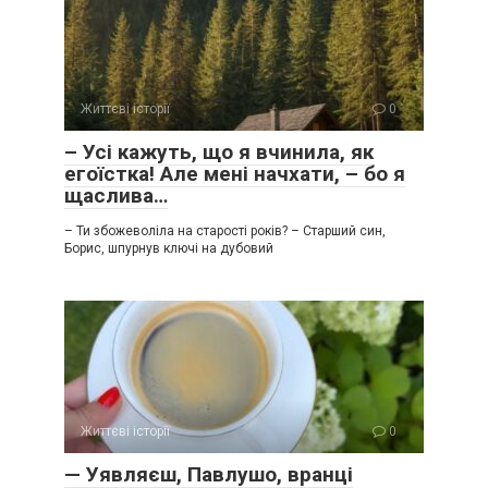
Життєві історії
0
– Усі кажуть, що я вчинила, як
егоїстка! Але мені начхати, – бо я
щаслива…
– Ти збожеволіла на старості років? – Старший син,
Борис, шпурнув ключі на дубовий
Життєві історії
0
— Уявляєш, Павлушо, вранці