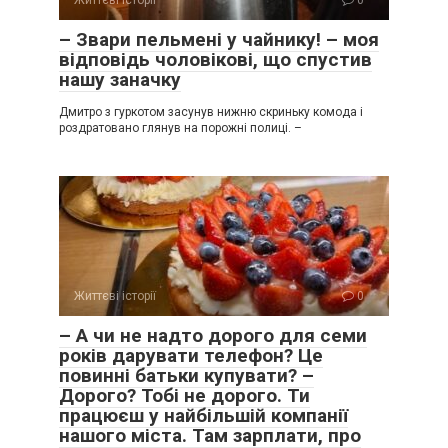
Життєві історії
0
– Звари пельмені у чайнику! – моя
відповідь чоловікові, що спустив
нашу заначку
Дмитро з гуркотом засунув нижню скриньку комода і
роздратовано глянув на порожні полиці. –
Життєві історії
0
– А чи не надто дорого для семи
років дарувати телефон? Це
повинні батьки купувати? –
Дорого? Тобі не дорого. Ти
працюєш у найбільшій компанії
нашого міста. Там зарплати, про