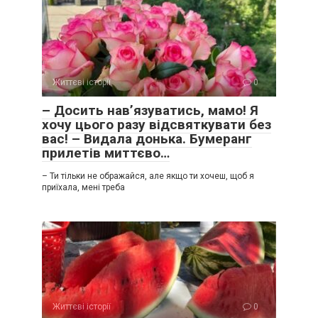
Життєві історії
0
– Досить нав’язуватись, мамо! Я
хочу цього разу відсвяткувати без
вас! – Видала донька. Бумеранг
прилетів миттєво…
– Ти тільки не ображайся, але якщо ти хочеш, щоб я
приїхала, мені треба
Життєві історії
0