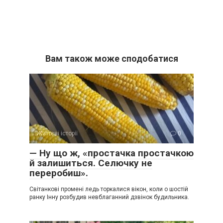
Вам також може сподобатися
Життєві історії
0
— Ну що ж, «простачка простачкою
й залишиться. Селючку не
переробиш».
Світанкові промені ледь торкалися вікон, коли о шостій
ранку Інну розбудив невблаганний дзвінок будильника.