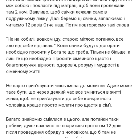
між собою і покласти під матрац, щоб вони пролежали
там 2 ночі. Важливо, щоб свічки лежали саме в
подружньому ліжку. Далі беремо ці свічки, запалюємо і
читаємо 12 разів Отче наш. Потім повторюємо такі слова
“Не на кобилі, вовком їду, старою мітлою поганяю, все
зло від себе відганаю.” Коли свічки будуть догорати
необхідно просити у Бога те що треба. Тільки не більше, а
лиш те що необхідно. Просити сімейного щастя і
благополуччя, вірності, здоров’я, розуму і мудрості в
сімейному житті.
Не варто прив’язувати чиїсь імена до молитви. Адже може
таке бути, що через деякий час все зміниться в житті
жінки, щоб не прив’язувати до себе конкретного
чоловіка, краще просто молити про щастя в сім’ї.
Багато знайомих сміялися з цього, але потайки таки
робили, дуже важливо не сваритися протягом 12 днів
після проведення обряду з чоловіком, що б там не