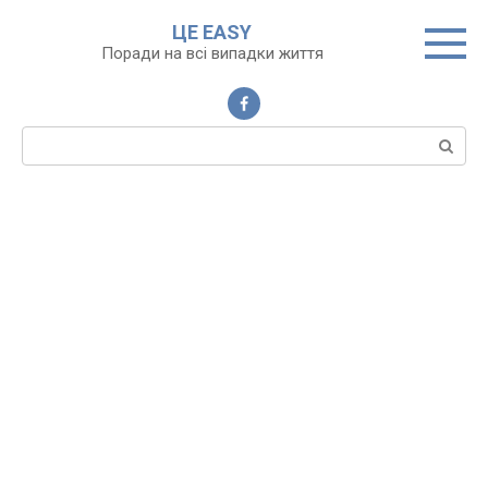
Перейти
ЦЕ EASY
до
Поради на всі випадки життя
вмісту
Пошук: