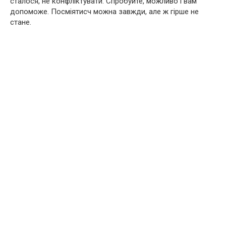
сталося, не конфліктувати. Спробуйте, можливо і вам
допоможе. Посміятисч можна завжди, але ж гірше не
стане.