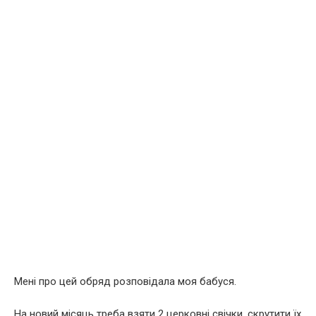
Мені про цей обряд розповідала моя бабуся.
На новий місяць треба взяти 2 церковні свічки, скрутити їх