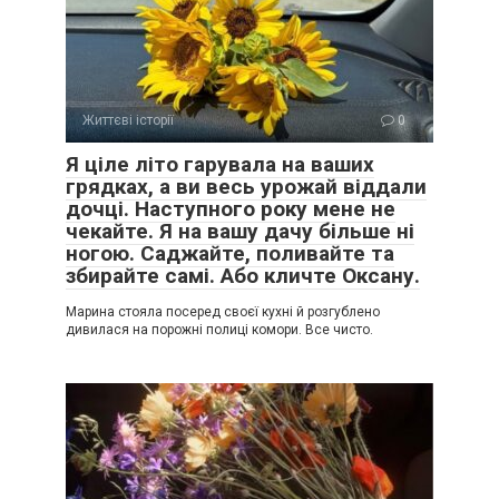
Життєві історії
0
Я ціле літо гарувала на ваших
грядках, а ви весь урожай віддали
дочці. Наступного року мене не
чекайте. Я на вашу дачу більше ні
ногою. Саджайте, поливайте та
збирайте самі. Або кличте Оксану.
Марина стояла посеред своєї кухні й розгублено
дивилася на порожні полиці комори. Все чисто.