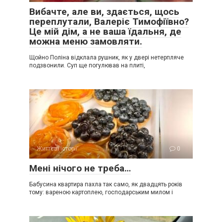
Вибачте, але ви, здається, щось
переплутали, Валеріє Тимофіївно?
Це мій дім, а не ваша їдальня, де
можна меню замовляти.
Щойно Поліна відклала рушник, як у двері нетерпляче
подзвонили. Суп ще погулював на плиті,
Життєві історії
0
Мені нічого не треба…
Бабусина квартира пахла так само, як двадцять років
тому: вареною картоплею, господарським милом і