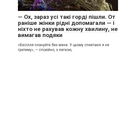
Життєві історії
0
— Ох, зараз усі такі горді пішли. От
раніше жінки рідні допомагали — і
ніхто не рахував кожну хвилину, не
вимагав подяки
«Весілля плануйте без мене. У цьому спектаклі я не
гратиму», — спокійно, з легкою,