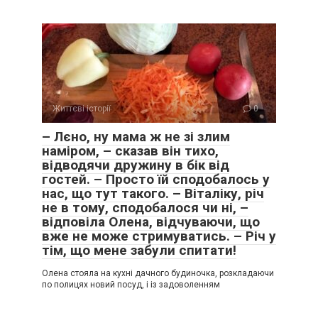
Життєві історії
0
– Лєно, ну мама ж не зі злим
наміром, – сказав він тихо,
відводячи дружину в бік від
гостей. – Просто їй сподобалось у
нас, що тут такого. – Віталіку, річ
не в тому, сподобалося чи ні, –
відповіла Олена, відчуваючи, що
вже не може стримуватись. – Річ у
тім, що мене забули спитати!
Олена стояла на кухні дачного будиночка, розкладаючи
по полицях новий посуд, і із задоволенням