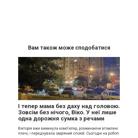
Вам також може сподобатися
Життєві історії
0
І тепер мама без даху над головою.
Зовсім без нічого, Віко. У неї лише
одна дорожня сумка з речами
Вікторія вже вимкнула комп’ютер, розминаючи втомлені
плечі, і передчувала омріяний спокій. Сьогодні на роботі