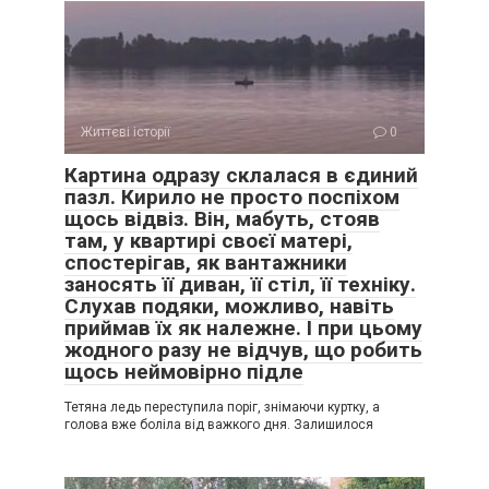
Життєві історії
0
Картина одразу склалася в єдиний
пазл. Кирило не просто поспіхом
щось відвіз. Він, мабуть, стояв
там, у квартирі своєї матері,
спостерігав, як вантажники
заносять її диван, її стіл, її техніку.
Слухав подяки, можливо, навіть
приймав їх як належне. І при цьому
жодного разу не відчув, що робить
щось неймовірно підле
Тетяна ледь переступила поріг, знімаючи куртку, а
голова вже боліла від важкого дня. Залишилося