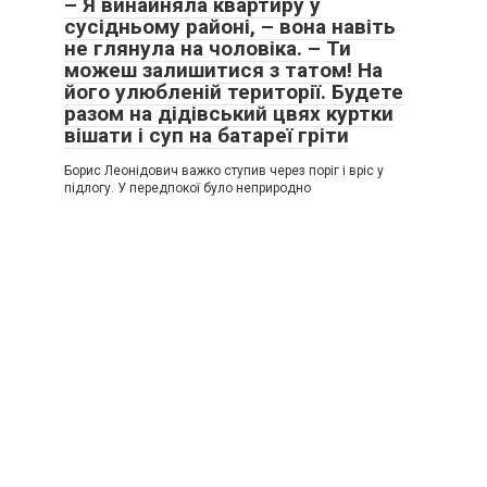
– Я винайняла квартиру у
сусідньому районі, – вона навіть
не глянула на чоловіка. – Ти
можеш залишитися з татом! На
його улюбленій території. Будете
разом на дідівський цвях куртки
вішати і суп на батареї гріти
Борис Леонідович важко ступив через поріг і вріс у
підлогу. У передпокої було неприродно