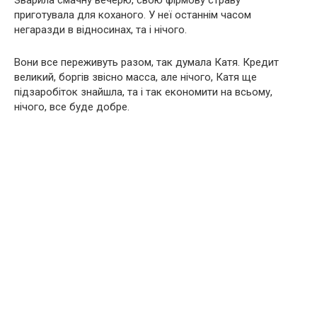
Зварила смачну вечерю, свою фірмову страву
приготувала для коханого. У неї останнім часом
негаразди в відносинах, та і нічого.
Вони все переживуть разом, так думала Катя. Кредит
великий, боргів звісно масса, але нічого, Катя ще
підзаробіток знайшла, та і так економити на всьому,
нічого, все буде добре.