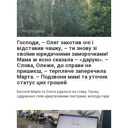
Життєві історії
0
Господи, – Олег закотив очі і
відставив чашку, – ти знову зі
своїми юридичними заморочками!
Мама ж ясно сказала – «дарую». –
Слова, Олеже, до справи не
пришиєш, – терпляче заперечила
Марта. – Подзвони мамі та уточни
статус цих грошей
Весілля Марти та Олега вдалося на славу. Палац
одруження сяяв кришталевими люстрами, молода пара