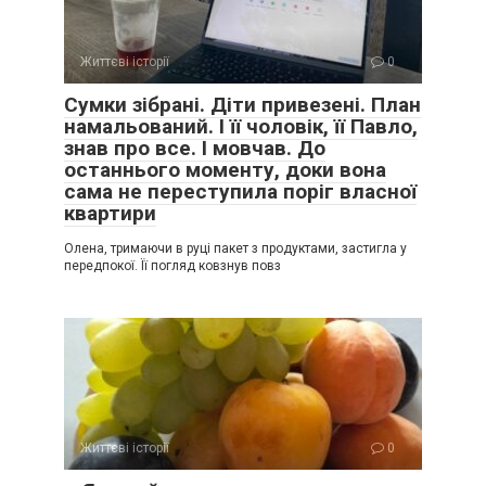
Життєві історії
0
Сумки зібрані. Діти привезені. План
намальований. І її чоловік, її Павло,
знав про все. І мовчав. До
останнього моменту, доки вона
сама не переступила поріг власної
квартири
Олена, тримаючи в руці пакет з продуктами, застигла у
передпокої. Її погляд ковзнув повз
Життєві історії
0