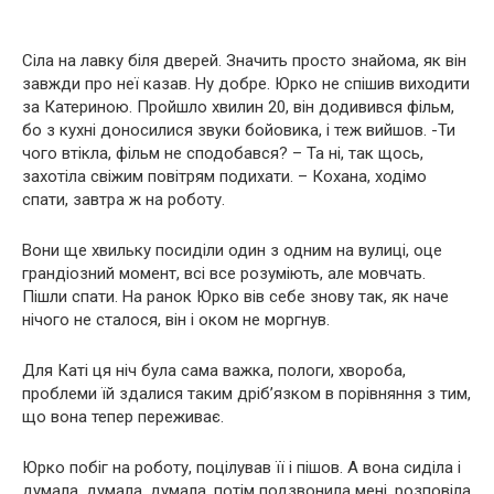
Сіла на лавку біля дверей. Значить просто знайома, як він
завжди про неї казав. Ну добре. Юрко не спішив виходити
за Катериною. Пройшло хвилин 20, він додивився фільм,
бо з кухні доносилися звуки бойовика, і теж вийшов. -Ти
чого втікла, фільм не сподобався? – Та ні, так щось,
захотіла свіжим повітрям подихати. – Кохана, ходімо
спати, завтра ж на роботу.
Вони ще хвильку посиділи один з одним на вулиці, оце
грандіозний момент, всі все розуміють, але мовчать.
Пішли спати. На ранок Юрко вів себе знову так, як наче
нічого не сталося, він і оком не моргнув.
Для Каті ця ніч була сама важка, пологи, хвороба,
проблеми їй здалися таким дріб’язком в порівняння з тим,
що вона тепер переживає.
Юрко побіг на роботу, поцілував її і пішов. А вона сиділа і
думала, думала, думала, потім подзвонила мені, розповіла