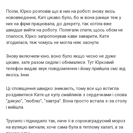
Поїли, Юрко розповів що в них на роботі знову якісь
нововведення, Каті цікаво було, бо ж вона раніше теж у
них на фірмі працювала, до декрету, так хотіла вже
швидше вийти на роботу. Полягали спати, щось обом не
спалося, Юрко запропонував кави заварити, Катя
згодилася, теж чомусь не могла ніяк заснути.
Знову включили кіно, воно було якщо чесно не дуже
цікаве, зате разом сиділи і обнімалися. Тут Юрковий
телефон видав звук повідомлення і йому прийшла смс від
якоїсь Інни.
Ці сповіщення швидко зникають, тому все що встигла
роздивитися Катя це купу смайликів з сердечками і слова
“дякую”, “люблю”, “завтра”. Вона просто встала з-за столу
і вийшла.
Трусило і підкидало так, наче її в сорокаградусний мороз
на вулицю вигнали, хоче сама була в теплому халаті, а за