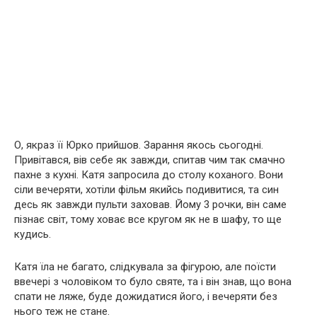
О, якраз її Юрко прийшов. Зарання якось сьогодні.
Привітався, вів себе як завжди, спитав чим так смачно
пахне з кухні. Катя запросила до столу коханого. Вони
сіли вечеряти, хотіли фільм якийсь подивитися, та син
десь як завжди пульти заховав. Йому 3 рочки, він саме
пізнає світ, тому ховає все кругом як не в шафу, то ще
кудись.
Катя їла не багато, слідкувала за фігурою, але поїсти
ввечері з чоловіком то було святе, та і він знав, що вона
спати не ляже, буде дожидатися його, і вечеряти без
нього теж не стане.