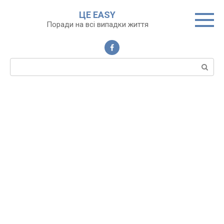
Перейти
ЦЕ EASY
до
Поради на всі випадки життя
вмісту
Пошук: