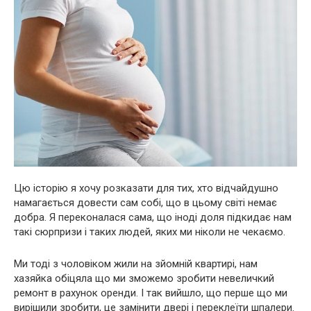
Цю історію я хочу розказати для тих, хто відчайдушно
намагається довести сам собі, що в цьому світі немає
добра. Я переконалася сама, що іноді доля підкидає нам
такі сюрпризи і таких людей, яких ми ніколи не чекаємо.
Ми тоді з чоловіком жили на зйомній квартирі, нам
хазяйка обіцяла що ми зможемо зробити невеличкий
ремонт в рахунок оренди. І так вийшло, що перше що ми
вирішили зробити, це замінити двері і переклеїти шпалери.