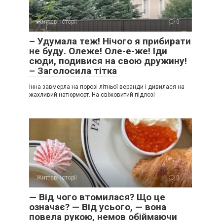
Життєві історії
0
– Удумала теж! Нічого я прибирати
не буду. Олеже! Оле-е-же! Іди
сюди, подивися на свою дружину!
– Заголосила тітка
Інна завмерла на порозі літньої веранди і дивилася на
жахливий натюрморт. На свіжовитий підлозі
Життєві історії
0
— Від чого втомилася? Що це
означає? — Від усього, — вона
повела рукою, немов обіймаючи