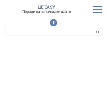
Перейти
ЦЕ EASY
до
Поради на всі випадки життя
вмісту
Пошук: