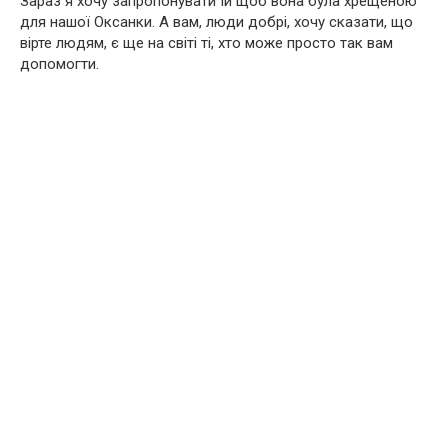
Зараз я хочу запропонувати їй щоб вона була хрещеною
для нашої Оксанки. А вам, люди добрі, хочу сказати, що
вірте людям, є ще на світі ті, хто може просто так вам
допомогти.