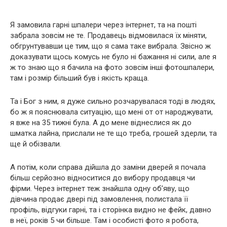
Я замовила гарні шпалери через інтернет, та на пошті
забрала зовсім не те. Продавець відмовилася їх міняти,
обгрунтувавши це тим, що я сама таке вибрала. Звісно ж
доказувати щось комусь не було ні бажання ні сили, але я
ж то знаю що я бачила на фото зовсім інші фотошпалери,
там і розмір більший був і якість краща.
Та і Бог з ним, я дуже сильно розчарувалася тоді в людях,
бо ж я пояснювала ситуацію, що мені от от народжувати,
я вже на 35 тижні була. А до мене віднеслися як до
шматка лайна, прислали не те що треба, грошей здерли, та
ще й обізвали.
А потім, коли справа дійшла до заміни дверей я почала
більш серйозно відноситися до вибору продавця чи
фірми. Через інтернет теж знайшла одну об’яву, що
дівчина продає двері під замовлення, полистала її
профіль, відгуки гарні, та і сторінка видно не фейк, давно
в неї, років 5 чи більше. Там і особисті фото я робота,