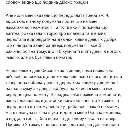
словом видно що людина дійсно працює.
Але коли мені сказали що передоплата треба аж 70
відсотків, я знову подумала про те що на мені
намагаються нажитися. Та як тільки я пояснила що
вагітна, розказала історію про шпалери та дівчина
перестала відповідати на дзвінки, кілька днів, як добре
що я не дала аванс за двері, подумала я, і все б
закінчилося на тому, що я б купила ті кляті двері в когось
іншого, але це був тільки початок.
Через кілька днів Оксана, так її звали, сама вийшла на
зв’язок, пояснила, що не хотіла завчасно нічого обіцяти, а
тепер вона вибила у свого директора знижку для мене. І
назвала суму за двері, яка була на 3 тисячі менша ніж
середня ціна по місту. Я зраділа, вже вирішила замовляти,
аж тут дізналася, що строки виготовлення до 3 тижнів, а
передплата в такому випадку треба вся. Інша б на моєму
місці плюнула і пішла шукати далі, а мене Оксана вмовила,
я віддала гроші і без всякого договору чекала на двері.
Пройшло 2 тижні, я почала хвилюватися, на дзвінки вона