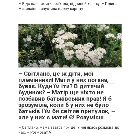
– Я до вас пожити приїхала, відчиняй хвіртку! – Галина
Миколаївна опустила важку картату
Життєві історії
0
– Світлано, це ж діти, мої
племінники! Мати у них погана, –
буває. Куди їм іти? В дитячий
будинок? – Матір ще ніхто не
позбавив батьківських прав! Я б
зрозуміла, коли б у них не було
батьків і їм би світив притулок, –
але у них є мати! Є! Розумієш
– Світлано, мама завтра приїде. У неї якась розмова до
нас. – Розмова? А