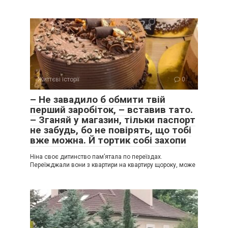
Життєві історії
0
– Не завадило б обмити твій
перший заробіток, – вставив тато.
– Зганяй у магазин, тільки паспорт
не забудь, бо не повірять, що тобі
вже можна. Й тортик собі захопи
Ніна своє дитинство пам’ятала по переїздах.
Переїжджали вони з квартири на квартиру щороку, може