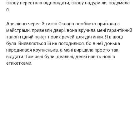
знову перестала відповідати, знову надури ли, подумала
я.
Але рівно через 3 тижні Оксана особисто приїхала з
майстрами, привезли двері, вона вручила мені гарантійний
талон і цілий пакет нових речей для дитинки. Я в шоці
була. Виявляється їй не погодилися, бо в неї донька
народилася крупненька, а мені вирішила просто так
віддати. Там речі були ідеальні, деякі навіть нові з
етикетками.