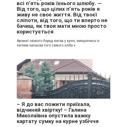
всі п’ять років їхнього шлюбу. —
Від того, що цілих п’ять років я
живу не своє життя. Від твоєї
сліпоти, від того, що ти вперто не
бачиш, як твоя мати мною просто
користується
Аромат свіжого борщу витав у кухні, змішуючись із
легким запахом того самого хліба з
Життєві історії
0
– Я до вас пожити приїхала,
відчиняй хвіртку! – Галина
Миколаївна опустила важку
картату сумку на курне узбіччя