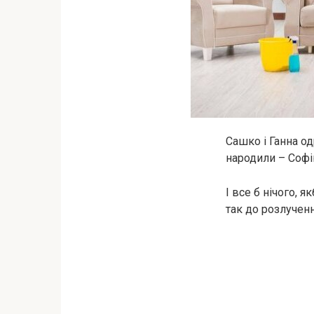
Сашко і Ганна о
народили – Софі
І все б нічого, я
так до розлучен