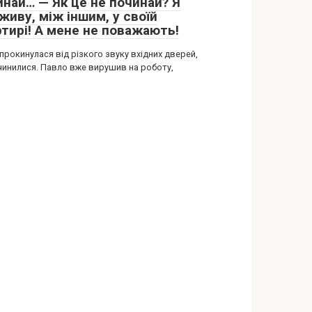
инай… — Як це не починай? Я
живу, між іншим, у своїй
ртирі! А мене не поважають!
прокинулася від різкого звуку вхідних дверей,
чинилися. Павло вже вирушив на роботу,