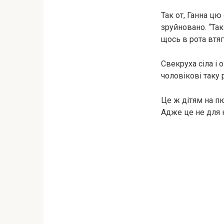
Так от, Ганна ц
зруйновано. “Так
щось в рота втя
Свекруха сіла і 
чоловікові таку 
Це ж дітям на пю
Адже це не для н