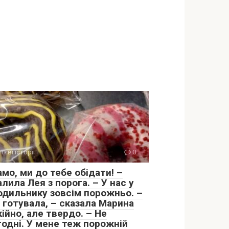
тєві історії
0
мо, ми до тебе обідати! –
лила Лея з порога. – У нас у
одильнику зовсім порожньо. –
 готувала, – сказала Марина
ійно, але твердо. – Не
годні. У мене теж порожній