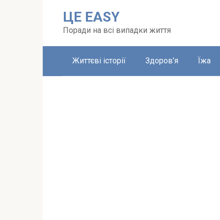
Перейти
ЦЕ EASY
до
вмісту
Поради на всі випадки життя
Життєві історії
Здоров’я
Їжа