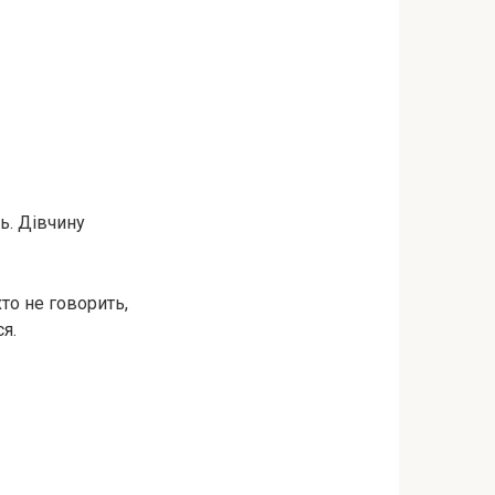
ь. Дівчину
іхто не говорить,
я.