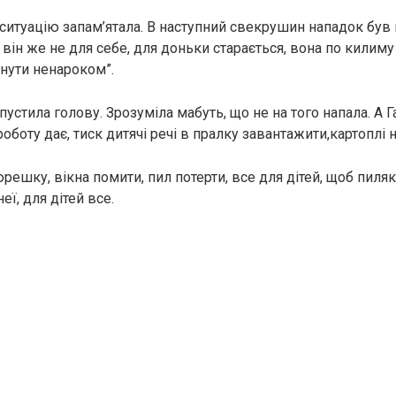
ю ситуацію запам’ятала. В наступний свекрушин нападок був
 він же не для себе, для доньки старається, вона по килим
гнути ненароком”.
опустила голову. Зрозуміла мабуть, що не на того напала. А 
роботу дає, тиск дитячі речі в пралку завантажити,картоплі 
решку, вікна помити, пил потерти, все для дітей, щоб пиля
еї, для дітей все.