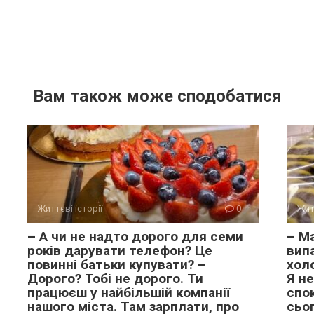
Вам також може сподобатися
Життєві історії
0
Жит
– А чи не надто дорого для семи
– Ма
років дарувати телефон? Це
випа
повинні батьки купувати? –
хол
Дорого? Тобі не дорого. Ти
Я не
працюєш у найбільшій компанії
спок
нашого міста. Там зарплати, про
сьо