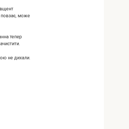
 вщент
у повзає, може
Ганна тепер
начистити.
кою не дихали.