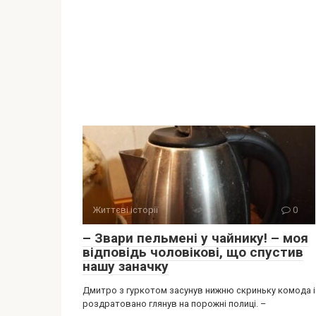
Життєві історії
0
– Звари пельмені у чайнику! – моя
відповідь чоловікові, що спустив
нашу заначку
Дмитро з гуркотом засунув нижню скриньку комода і
роздратовано глянув на порожні полиці. –