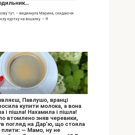
одильник…
нову тут, – видихнула Марина, скидаючи
лу куртку на вішалку. – Я
тєві історії
0
являєш, Павлушо, вранці
росила купити молока, а вона
а і пішла! Нахамила і пішла!
ло втомлено зняв черевики,
ув погляд на Дар’ю, що стояла
 плити: — Мамо, ну не