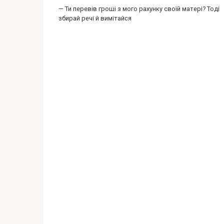
— Ти перевів гроші з мого рахунку своїй матері? Тоді
збирай речі й вимітайся