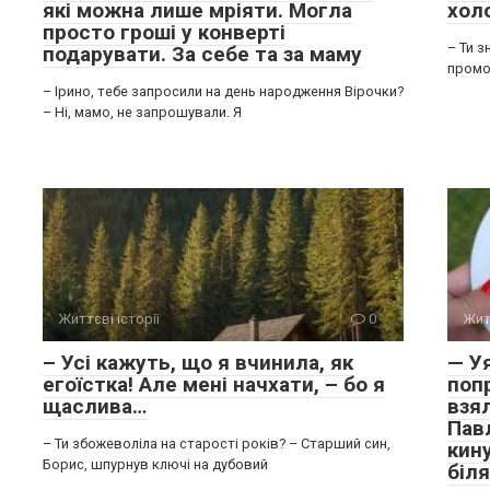
які можна лише мріяти. Могла
хол
просто гроші у конверті
– Ти з
подарувати. За себе та за маму
промок
– Ірино, тебе запросили на день народження Вірочки?
– Ні, мамо, не запрошували. Я
Життєві історії
0
Жит
– Усі кажуть, що я вчинила, як
— У
егоїстка! Але мені начхати, – бо я
поп
щаслива…
взял
Пав
– Ти збожеволіла на старості років? – Старший син,
кин
Борис, шпурнув ключі на дубовий
біля