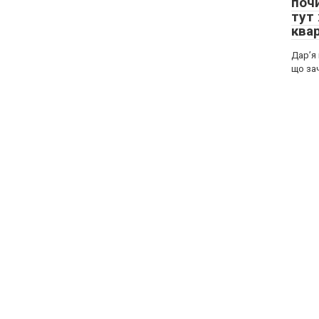
поч
тут 
ква
Дар’я 
що за