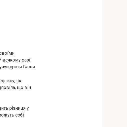
 своїми
У всякому разі
учує проти Ганни.
артину, як
дповіла, що він
дить різниця у
можуть собі