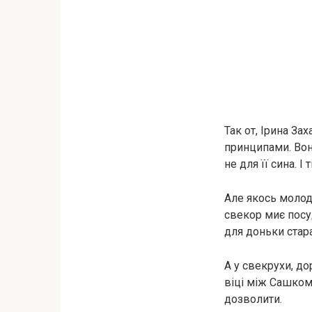
Так от, Ірина За
принципами. Вон
не для її сина. 
Але якось молоді
свекор миє посуд
для доньки стара
А у свекрухи, до
віці між Сашком 
дозволити.