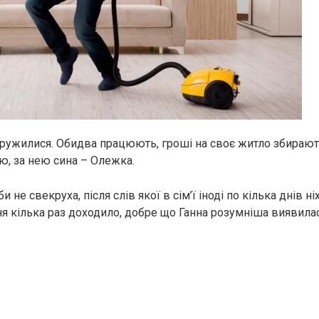
дружилися. Обидва працюють, гроші на своє житло збирают
ю, за нею сина – Олежка.
кби не свекруха, після слів якої в сім’ї іноді по кілька днів н
ня кілька раз доходило, добре що Ганна розумніша виявилас