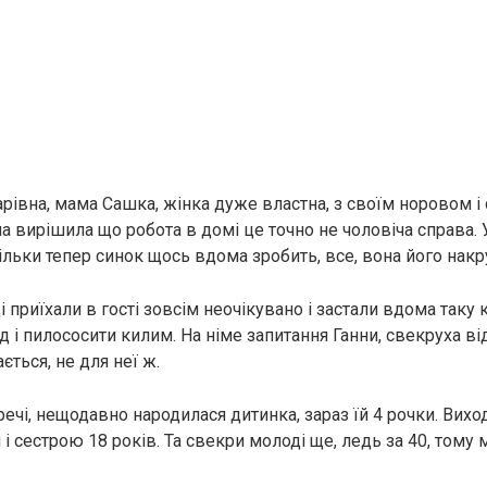
харівна, мама Сашка, жінка дуже властна, з своїм норовом і
а вирішила що робота в домі це точно не чоловіча справа. 
І тільки тепер синок щось вдома зробить, все, вона його накр
 приїхали в гості зовсім неочікувано і застали вдома таку к
 і пилососити килим. На німе запитання Ганни, свекруха ві
ється, не для неї ж.
речі, нещодавно народилася дитинка, зараз їй 4 рочки. Вихо
і сестрою 18 років. Та свекри молоді ще, ледь за 40, тому 