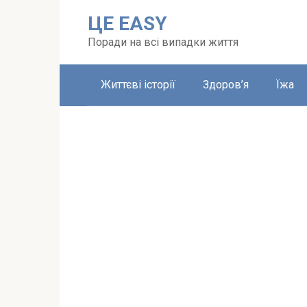
Перейти
ЦЕ EASY
до
вмісту
Поради на всі випадки життя
Життєві історії
Здоров’я
Їжа