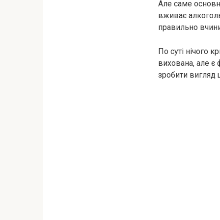
Але саме основне
вживає алкоголь,
правильно вчини
По суті нічого к
вихована, але є 
зробити вигляд щ