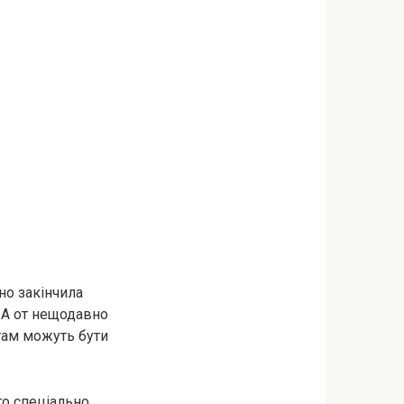
но закінчила
. А от нещодавно
 там можуть бути
о спеціально,