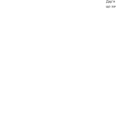
Дар’я 
що за