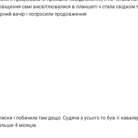
повіщення самі висвітлювалися в планшеті ч стала свідком т
арний вечір і попросили продовження.
писки і побачила там дещо. Судячи з усього то був її кавале
ільше 4 місяців.