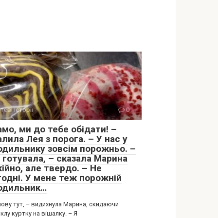
тєві історії
0
мо, ми до тебе обідати! –
лила Лея з порога. – У нас у
одильнику зовсім порожньо. –
 готувала, – сказала Марина
ійно, але твердо. – Не
годні. У мене теж порожній
одильник…
нову тут, – видихнула Марина, скидаючи
лу куртку на вішалку. – Я