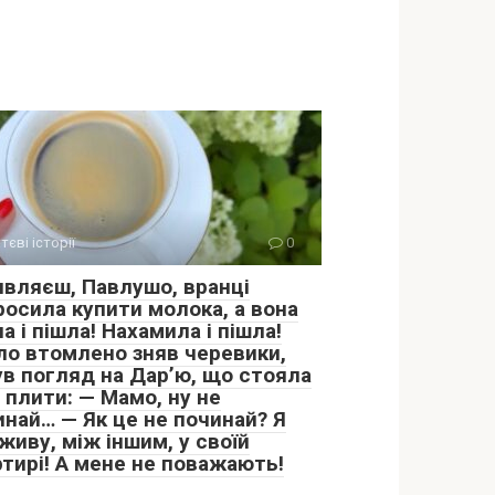
тєві історії
0
являєш, Павлушо, вранці
росила купити молока, а вона
а і пішла! Нахамила і пішла!
ло втомлено зняв черевики,
ув погляд на Дар’ю, що стояла
 плити: — Мамо, ну не
инай… — Як це не починай? Я
живу, між іншим, у своїй
ртирі! А мене не поважають!