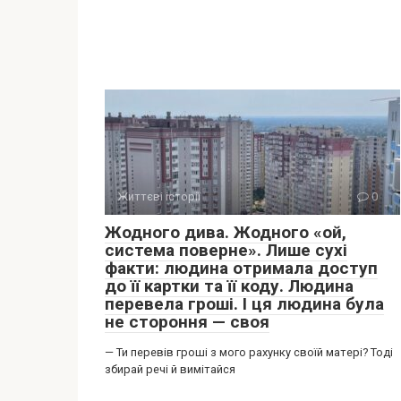
Життєві історії
0
Жодного дива. Жодного «ой,
система поверне». Лише сухі
факти: людина отримала доступ
до її картки та її коду. Людина
перевела гроші. І ця людина була
не стороння — своя
— Ти перевів гроші з мого рахунку своїй матері? Тоді
збирай речі й вимітайся