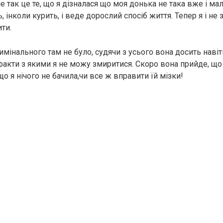
 так це те, що я дізналася що моя донька не така вже і ма
 інколи курить, і веде дорослий спосіб життя. Тепер я і не 
ти.
римінального там не було, судячи з усього вона досить навіт
факти з якими я не можу змиритися. Скоро вона прийде, що
о я нічого не бачила,чи все ж вправити їй мізки!