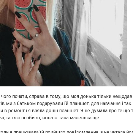
 чого почати, справа в тому, що моя донька тільки нещодав
ів ми з батьком подарували їй планшет, для навчання і так
и в ремонт і я взяла донін планшет. Я не думала про те що
чі, та і які особисті, вона ж така маленька ще.
оли я працювала їй прийшло повідомлення, я не читала йог