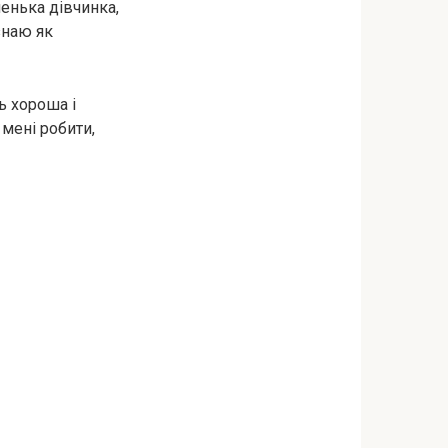
ленька дівчинка,
знаю як
ь хороша і
 мені робити,