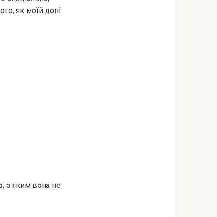
ого, як моїй доні
р, з яким вона не