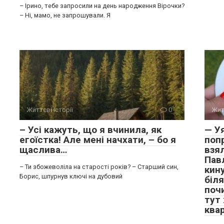
– Ірино, тебе запросили на день народження Вірочки?
– Ні, мамо, не запрошували. Я
Життєві історії
0
Жит
– Усі кажуть, що я вчинила, як
— У
егоїстка! Але мені начхати, – бо я
поп
щаслива…
взял
Пав
– Ти збожеволіла на старості років? – Старший син,
кин
Борис, шпурнув ключі на дубовий
біля
поч
тут 
ква