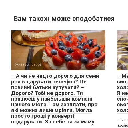
Вам також може сподобатися
Життєві історії
0
Жит
– А чи не надто дорого для семи
– Ма
років дарувати телефон? Це
випа
повинні батьки купувати? –
хол
Дорого? Тобі не дорого. Ти
Я не
працюєш у найбільшій компанії
спок
нашого міста. Там зарплати, про
сьо
які можна лише мріяти. Могла
хол
просто гроші у конверті
– Ти з
подарувати. За себе та за маму
промок