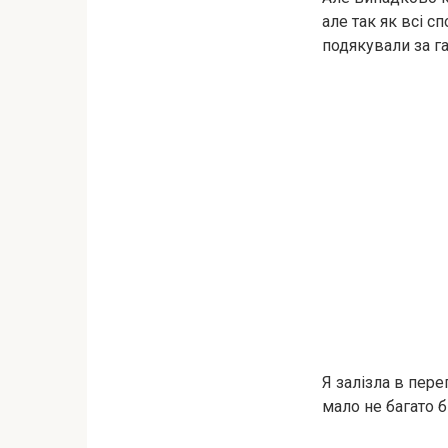
але так як всі с
подякували за г
Я залізла в пере
мало не багато б