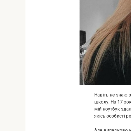
Навіть не знаю з
школу. На 17 рок
мій ноутбук здал
якісь особисті ре
Але випадково к