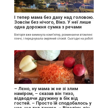
Життєві історії
0
І тепер мама без даху над головою.
Зовсім без нічого, Віко. У неї лише
одна дорожня сумка з речами
Вікторія вже вимкнула комп’ютер, розминаючи втомлені
плечі, і передчувала омріяний спокій. Сьогодні на роботі
Життєві історії
0
– Лєно, ну мама ж не зі злим
наміром, – сказав він тихо,
відводячи дружину в бік від
гостей. – Просто їй сподобалось у
нас, що тут такого. – Віталіку, річ