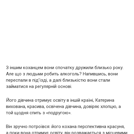
З іншим коханцем вони спочатку дружили близько року.
Але що з людьми робить алкоголь? Напившись, вони
переспали в під’їзді, а далі близькістю вони стали
займатися на регулярній основі.
Його дівчина отримує освіту в іншій країні, Катерина
вихована, красива, освічена дівчина, довіряє хлопцю, а
той щодня спить з «подругою».
Він зручно потроївся: його кохана перспективна красуня,
а поки вона отримує освіту, він розважається з місцевими