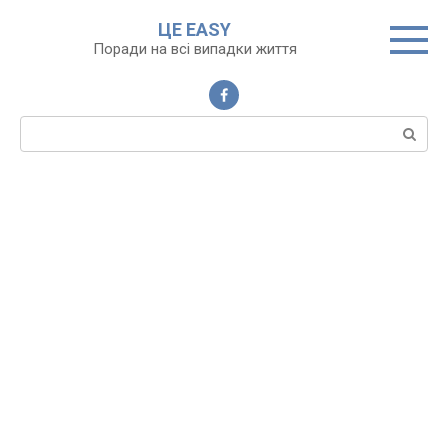
Перейти
ЦЕ EASY
до
Поради на всі випадки життя
вмісту
Пошук: