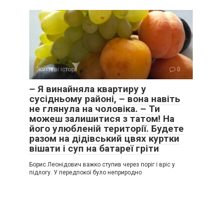
Життєві історії
0
– Я винайняла квартиру у
сусідньому районі, – вона навіть
не глянула на чоловіка. – Ти
можеш залишитися з татом! На
його улюбленій території. Будете
разом на дідівський цвях куртки
вішати і суп на батареї гріти
Борис Леонідович важко ступив через поріг і вріс у
підлогу. У передпокої було неприродно