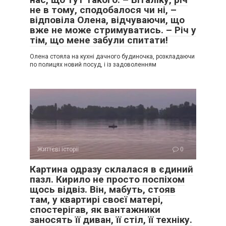
не в тому, сподобалося чи ні, –
відповіла Олена, відчуваючи, що
вже не може стримуватись. – Річ у
тім, що мене забули спитати!
Олена стояла на кухні дачного будиночка, розкладаючи
по полицях новий посуд, і із задоволенням
Життєві історії
0
Картина одразу склалася в єдиний
пазл. Кирило не просто поспіхом
щось відвіз. Він, мабуть, стояв
там, у квартирі своєї матері,
спостерігав, як вантажники
заносять її диван, її стіл, її техніку.