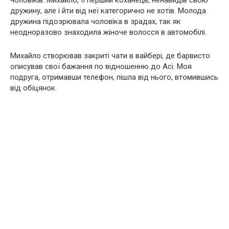
чоловіків. Михайло, її перший коханець, ненавидів свою
дружину, але і йти від неї категорично не хотів. Молода
дружина підозрювала чоловіка в зрадах, так як
неодноразово знаходила жіноче волосся в автомобілі.
Михайло створював закриті чати в вайбері, де барвисто
описував свої бажання по відношенню до Асі. Моя
подруга, отримавши телефон, пішла від нього, втомившись
від обіцянок.