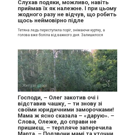
Слухав подяки, можливо, навіть
приймав їх як належне. І при цьому
жодного разу не відчув, що робить
щось неймовірно підле
Тетяна ледь переступила поріг, знімаючи куртку, а
голова вже боліла від важкого дня. Залишилося
Життєві історії
0
Господи, – Олег закотив очі і
відставив чашку, – ти знову зі
своїми юридичними заморочками!
Мама ж ясно сказала – «дарую». –
Слова, Олеже, до справи не
пришиєш, – терпляче заперечила
Марта. – Подзвони мамі та уточни