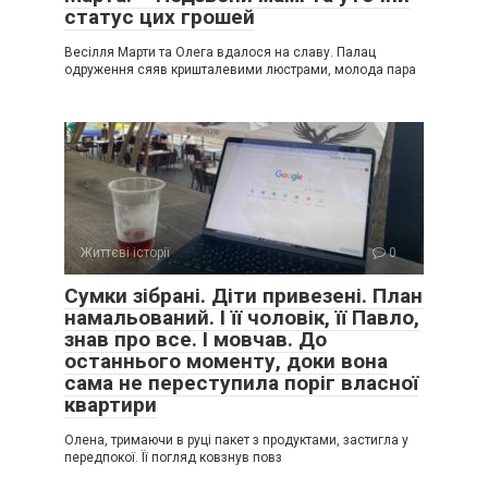
статус цих грошей
Весілля Марти та Олега вдалося на славу. Палац
одруження сяяв кришталевими люстрами, молода пара
Життєві історії
0
Сумки зібрані. Діти привезені. План
намальований. І її чоловік, її Павло,
знав про все. І мовчав. До
останнього моменту, доки вона
сама не переступила поріг власної
квартири
Олена, тримаючи в руці пакет з продуктами, застигла у
передпокої. Її погляд ковзнув повз