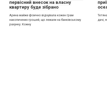
первісний внесок на власну
при
квартиру буде зібрано
осе
Арина майже фізично відчувала кожен грам
Тетяна
накопичених грошей, що лежали на банківському
дачі, 
рахунку. Кожну