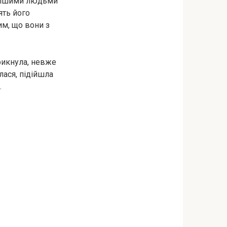
ливішими людьми
ять його
им, що вони з
рикнула, невже
лася, підійшла
…