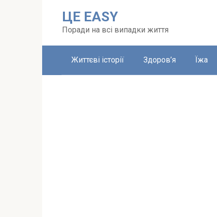
Перейти
ЦЕ EASY
до
вмісту
Поради на всі випадки життя
Життєві історії
Здоров’я
Їжа