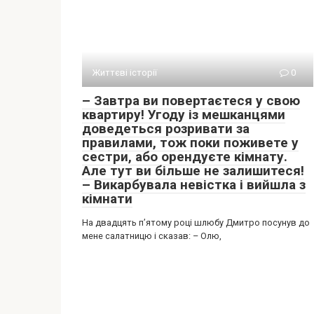
Життєві історії
0
– Завтра ви повертаєтеся у свою
квартиру! Угоду із мешканцями
доведеться розривати за
правилами, тож поки поживете у
сестри, або орендуєте кімнату.
Але тут ви більше не залишитеся!
– Викарбувала невістка і вийшла з
кімнати
На двадцять п’ятому році шлюбу Дмитро посунув до
мене салатницю і сказав: – Олю,