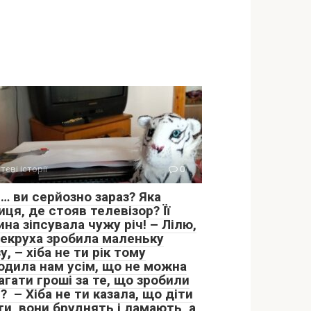
тєві історії
0
… ви серйозно зараз? Яка
иця, де стояв телевізор? Її
на зіпсувала чужу річ! – Лілю,
векруха зробила маленьку
у, – хіба не ти рік тому
одила нам усім, що не можна
гати гроші за те, що зробили
? – Хіба не ти казала, що діти
ти, вони бруднять і ламають, а