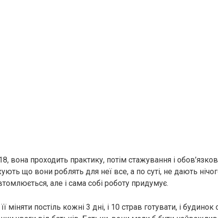
18, вона проходить практику, потім стажування і обов’язково
хують що вони роблять для неї все, а по суті, не дають ніч
втомлюється, але і сама собі роботу придумує.
її міняти постіль кожні 3 дні, і 10 страв готувати, і будино