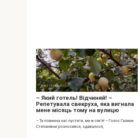
Життєві історії
0
– Який готель! Відчиняй! –
Репетувала свекруха, яка вигнала
мене місяць тому на вулицю
– Ти повинна нас пустити, ми ж сім’я! – Голос Галини
Степанівни розносився, здавалося,