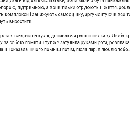
рішки уваги від батьків. Батьки, вони мали б бути найваж
опорою, підтримкою, а вони тільки отруюють її життя, робл
ть комплекси і занижують самооцінку, аргументуючи все т
уть виростити.
років і сидячи на кухні, допиваючи раннішню каву Люба к
у за собою помити, і тут же затулила руками рота, розплака
а її і сказала, нічого помиїш потім, після пар, я люблю тебе