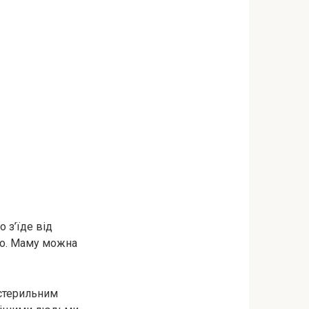
 з’їде від
ого. Маму можна
к стерильним