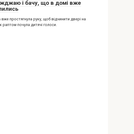
їжджаю і бачу, що в домі вже
лились
 вже простягнула руку, щоб відчинити двері на
як раптом почула дитячі голоси.