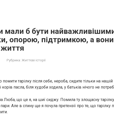
ни мали б бути найважливішим
и, опорою, підтримкою, а вони
 життя
Рубрика:
Життєві історії
помити тарілку після себе, нероба, сидите тільки на нашій
і корів пасла, біля худоби ходила, у батьків нічого не потре
а Люба, що це я, на шиї сиджу. Помила ту злощасну тарілку
пари. Але в спину ще я почула претензії про те, що тарілку 
ити.