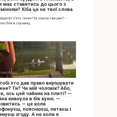
я має ставитись до цього з
мінням? Хіба це не твої слова
сімдесят п’ять тисяч? Ти зовсім там уже? –
ла Ліля в слухавку,
тєві історії
0
тобі хто дав право вирішувати
ене? Ти? Чи мій чоловік? Або,
е, ось цей чайник на плиті? —
на кивнула в бік кухні. —
овитись — це коли
ефонуєш, пояснюєш, питаєш і
имуєш згоду. А не коли я