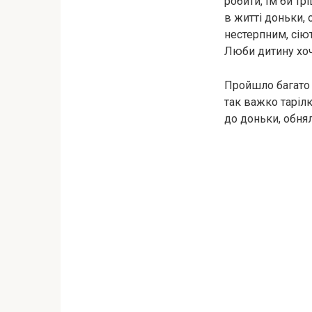
робити, їм би т
в житті доньки, 
нестерпним, сію
Люби дитину хоч
Пройшло багато 
так важко тарілк
до доньки, обнял