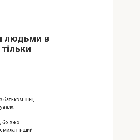
и людьми в
 тільки
 з батьком шиї,
бувала.
, бо вже
помила і інший