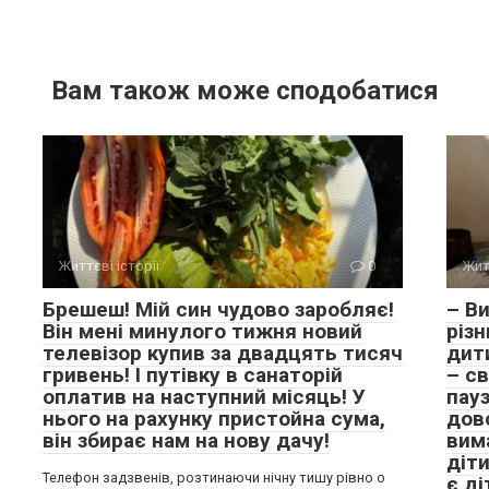
Вам також може сподобатися
Життєві історії
0
Жит
Брешеш! Мій син чудово заробляє!
– Ви
Він мені минулого тижня новий
різн
телевізор купив за двадцять тисяч
дити
гривень! І путівку в санаторій
– с
оплатив на наступний місяць! У
пауз
нього на рахунку пристойна сума,
дов
він збирає нам на нову дачу!
вима
діти
Телефон задзвенів, розтинаючи нічну тишу рівно о
є ді