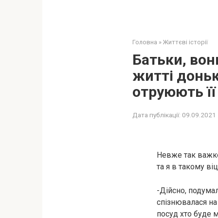
Головна
»
Життєві історії
Батьки, во
житті доньк
отруюють її
Дата публікації:
09.09.2021
Невже так важко 
та я в такому віц
-Дійсно, подумал
спізнювалася на 
посуд хто буде м