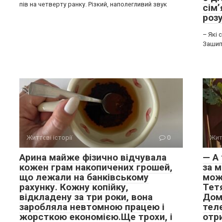
пів на четверту ранку. Різкий, наполегливий звук
сім’
розу
– Які 
Зашипі
Життєві історії
0
Жит
Арина майже фізично відчувала
— А 
кожен грам накопичених грошей,
за м
що лежали на банківському
мож
рахунку. Кожну копійку,
Тетя
відкладену за три роки, вона
Дом
заробляла невтомною працею і
тел
жорсткою економією.Ще трохи, і
отр