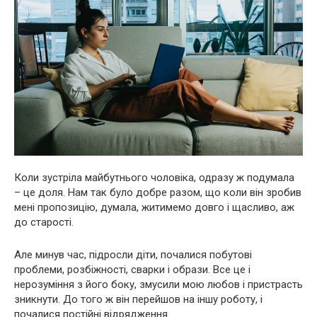
Коли зустріла майбутнього чоловіка, одразу ж подумала
– це доля. Нам так було добре разом, що коли він зробив
мені пропозицію, думала, житимемо довго і щасливо, аж
до старості.
Але минув час, підросли діти, почалися побутові
проблеми, розбіжності, сварки і образи. Все це і
нерозуміння з його боку, змусили мою любов і пристрасть
зникнути. До того ж він перейшов на іншу роботу, і
почалися постійні відрядження.