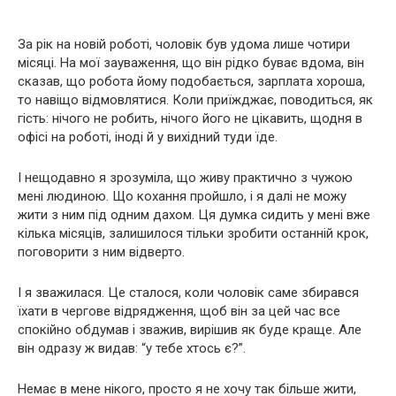
За рік на новій роботі, чоловік був удома лише чотири
місяці. На мої зауваження, що він рідко буває вдома, він
сказав, що робота йому подобається, зарплата хороша,
то навіщо відмовлятися. Коли приїжджає, поводиться, як
гість: нічого не робить, нічого його не цікавить, щодня в
офісі на роботі, іноді й у вихідний туди їде.
І нещодавно я зрозуміла, що живу практично з чужою
мені людиною. Що кохання пройшло, і я далі не можу
жити з ним під одним дахом. Ця думка сидить у мені вже
кілька місяців, залишилося тільки зробити останній крок,
поговорити з ним відверто.
І я зважилася. Це сталося, коли чоловік саме збирався
їхати в чергове відрядження, щоб він за цей час все
спокійно обдумав і зважив, вирішив як буде краще. Але
він одразу ж видав: “у тебе хтось є?”.
Немає в мене нікого, просто я не хочу так більше жити,