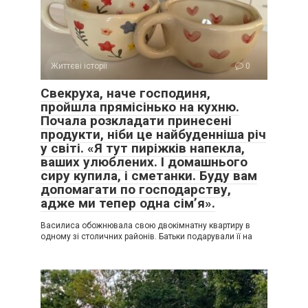
Життєві історії
0
Свекруха, наче господиня,
пройшла прямісінько на кухню.
Почала розкладати принесені
продукти, ніби це найбуденніша річ
у світі. «Я тут пиріжків напекла,
ваших улюблених. І домашнього
сиру купила, і сметанки. Буду вам
допомагати по господарству,
адже ми тепер одна сім’я».
Василиса обожнювала свою двокімнатну квартиру в
одному зі столичних районів. Батьки подарували її на