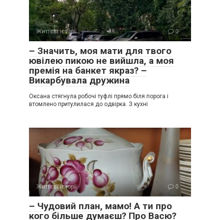
Життєві історії
0
– Значить, моя мати для твого
ювілею пикою не вийшла, а моя
премія на банкет якраз? –
Викарбувала дружина
Оксана стягнула робочі туфлі прямо біля порога і
втомлено притулилася до одвірка. З кухні
Життєві історії
0
– Чудовий план, мамо! А ти про
кого більше думаєш? Про Васю?