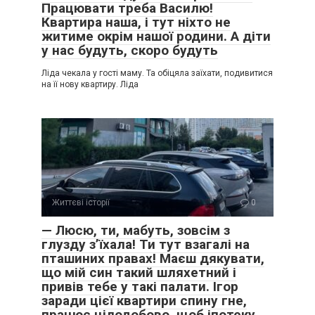
Працювати треба Василю!
Квартира наша, і тут ніхто не
житиме окрім нашої родини. А діти
у нас будуть, скоро будуть
Ліда чекала у гості маму. Та обіцяла заїхати, подивитися
на її нову квартиру. Ліда
Життєві історії
0
— Люсю, ти, мабуть, зовсім з
глузду з’їхала! Ти тут взагалі на
пташиних правах! Маєш дякувати,
що мій син такий шляхетний і
привів тебе у такі палати. Ігор
заради цієї квартири спину гне,
працює цілодобово, щоб іпотеку