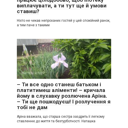
виплачувати, а ти тут ще й умови
ставиш?
Ніхто не чекав непроханих гостей у цей спокійний ранок,
а тим паче з такими
Життєві історії
0
– Ти все одно станеш батьком і
платитимеш аліменти! – кричала
йому в слухавку розлючена Аріна.
– Ти ще пошкодуєш! І розлучення я
тобі не дам
Аріна вважала, що старша сестра заздрить її легкому
ставленню до життя та безтурботності. Наташка