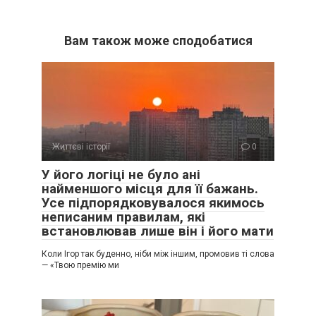
Вам також може сподобатися
Життєві історії
0
У його логіці не було ані
найменшого місця для її бажань.
Усе підпорядковувалося якимось
неписаним правилам, які
встановлював лише він і його мати
Коли Ігор так буденно, ніби між іншим, промовив ті слова
— «Твою премію ми