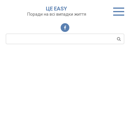
Перейти
ЦЕ EASY
до
Поради на всі випадки життя
вмісту
Пошук: