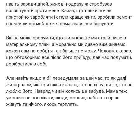
навіть заради дітей, яких він одразу ж спробував
налаштувати проти мене. Казав, що тільки почав
пристойно заробляти і стали краще жити, зробили ремонт
і поміняли всі меблі, як я намагаюся все зіпсувати.
Він не може зрозуміти, що жити краще ми стали лише в
матеріальному плані, а морально ми давно вже живемо
кожен сам по собі, і я так більше не можу. Чоловік сказав,
що обговоримо все після його приїзду, дав час подумати,
розібратися в собі.
Але навіть якщо я б і передумала за цей час, то як далі
жити разом, якщо я вже сказала, що не хочу цього, що не
люблю його. Навряд чи він колись це забуде. Мама теж
умовляє не поспішати, люди, мовляв, набагато гірше
живуть та нічого, якось терплять.