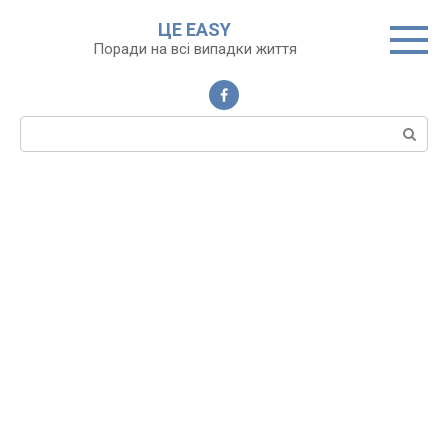
Перейти
ЦЕ EASY
до
Поради на всі випадки життя
вмісту
Пошук: