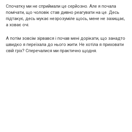
Спочатку ми не сприймали це серйозно. Але я почала
помічати, що чоловік став дивно реагувати на це. Десь
підтакує, десь мукає незрозуміле щось, мене не захищає,
а ховає очі.
А потім зовсім зірвався і почав мені дорікати, що занадто
швидко я переїхала до нього жити. Не хотіла я приховати
свій гріх? Сперечалися ми практично щодня.