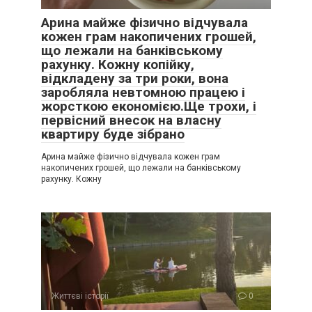
Арина майже фізично відчувала
кожен грам накопичених грошей,
що лежали на банківському
рахунку. Кожну копійку,
відкладену за три роки, вона
заробляла невтомною працею і
жорсткою економією.Ще трохи, і
первісний внесок на власну
квартиру буде зібрано
Арина майже фізично відчувала кожен грам
накопичених грошей, що лежали на банківському
рахунку. Кожну
Життєві історії
0