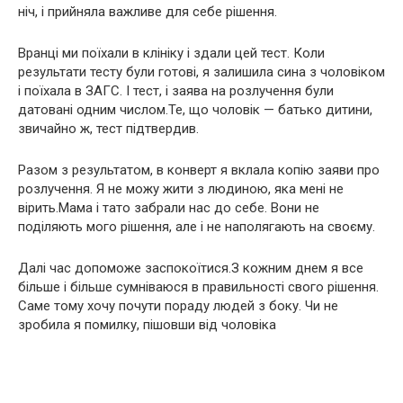
ніч, і прийняла важливе для себе рішення.
Вранці ми поїхали в клініку і здали цей тест. Коли
результати тесту були готові, я залишила сина з чоловіком
і поїхала в ЗАГС. І тест, і заява на розлучення були
датовані одним числом.Те, що чоловік — батько дитини,
звичайно ж, тест підтвердив.
Разом з результатом, в конверт я вклала копію заяви про
розлучення. Я не можу жити з людиною, яка мені не
вірить.Мама і тато забрали нас до себе. Вони не
поділяють мого рішення, але і не наполягають на своєму.
Далі час допоможе заспокоїтися.З кожним днем я все
більше і більше сумніваюся в правильності свого рішення.
Саме тому хочу почути пораду людей з боку. Чи не
зробила я помилку, пішовши від чоловіка