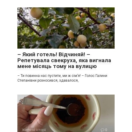
Життєві історії
0
– Який готель! Відчиняй! –
Репетувала свекруха, яка вигнала
мене місяць тому на вулицю
– Ти повинна нас пустити, ми ж сім’я! – Голос Галини
Степанівни розносився, здавалося,
Життєві історії
0