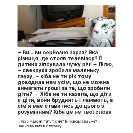
Життєві історії
0
– Ви… ви серйозно зараз? Яка
різниця, де стояв телевізор? Її
дитина зіпсувала чужу річ! – Лілю,
– свекруха зробила маленьку
паузу, – хіба не ти рік тому
доводила нам усім, що не можна
вимагати гроші за те, що зробили
діти? – Хіба не ти казала, що діти
є діти, вони бруднять і ламають, а
сім’я має ставитись до цього з
розумінням? Хіба це не твої слова
– Які сімдесят п’ять тисяч? Ти зовсім там уже? –
Зашипіла Ліля в слухавку,