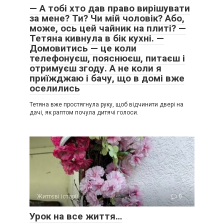
— А тобі хто дав право вирішувати
за мене? Ти? Чи мій чоловік? Або,
може, ось цей чайник на плиті? —
Тетяна кивнула в бік кухні. —
Домовитись — це коли
телефонуєш, пояснюєш, питаєш і
отримуєш згоду. А не коли я
приїжджаю і бачу, що в домі вже
оселились
Тетяна вже простягнула руку, щоб відчинити двері на
дачі, як раптом почула дитячі голоси.
Життєві історії
0
Урок на все життя…