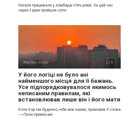
Наталя працювала у ломбарді п’ять років. За цей час
через її руки пройшли сотні
Життєві історії
0
У його логіці не було ані
найменшого місця для її бажань.
Усе підпорядковувалося якимось
неписаним правилам, які
встановлював лише він і його мати
Коли Ігор так буденно, ніби між іншим, промовив ті слова
— «Твою премію ми