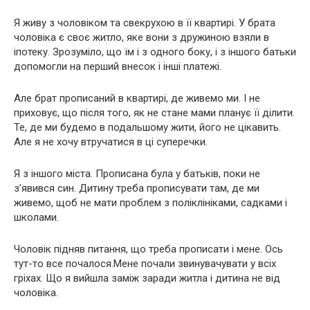
Я живу з чоловіком та свекрухою в її квартирі. У брата
чоловіка є своє житло, яке вони з дружиною взяли в
іпотеку. Зрозуміло, що їм і з одного боку, і з іншого батьки
допомогли на перший внесок і інші платежі.
Але брат прописаний в квартирі, де живемо ми. І не
приховує, що після того, як не стане мами планує її ділити.
Те, де ми будемо в подальшому жити, його не цікавить.
Але я не хочу втручатися в ці суперечки.
Я з іншого міста. Прописана була у батьків, поки не
з’явився син. Дитину треба прописувати там, де ми
живемо, щоб не мати проблем з поліклініками, садками і
школами.
Чоловік підняв питання, що треба прописати і мене. Ось
тут-то все почалося.Мене почали звинувачувати у всіх
гріхах. Що я вийшла заміж заради житла і дитина не від
чоловіка.