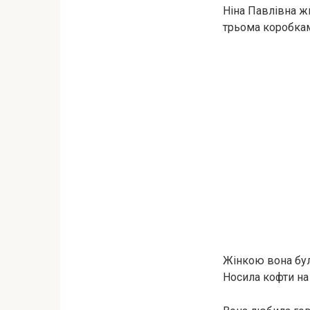
Ніна Павлівна жи
трьома коробкам
Жінкою вона бул
Носила кофти на 