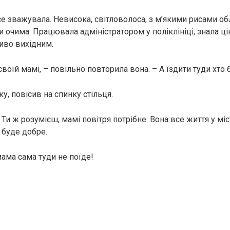
се зважувала. Невисока, світловолоса, з м’якими рисами об
очима. Працювала адміністратором у поліклініці, знала цін
иво вихідним.
своїй мамі, – повільно повторила вона. – А їздити туди хто 
у, повісив на спинку стільця.
 Ти ж розумієш, мамі повітря потрібне. Вона все життя у міст
й буде добре.
мама сама туди не поїде!