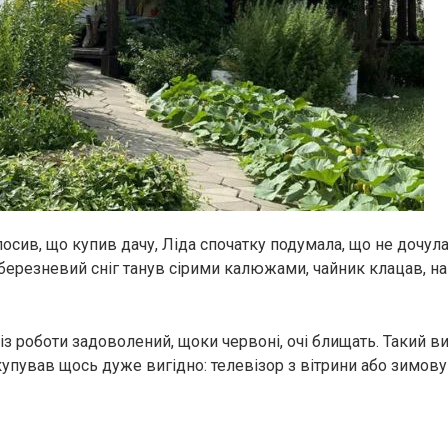
сив, що купив дачу, Ліда спочатку подумала, що не дочула
 березневий сніг танув сірими калюжами, чайник клацав, на
з роботи задоволений, щоки червоні, очі блищать. Такий ви
купував щось дуже вигідно: телевізор з вітрини або зимову 