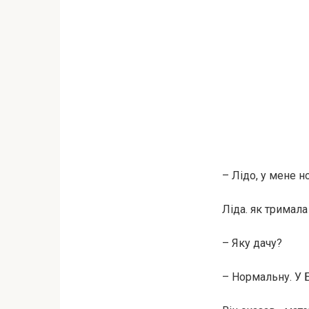
– Лідо, у мене но
Ліда. як тримала
– Яку дачу?
– Нормальну. У Б