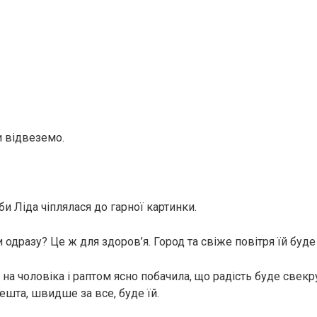
 відвеземо.
іби Ліда чіплялася до гарної картинки.
ти одразу? Це ж для здоров’я. Город та свіже повітря їй буде 
на чоловіка і раптом ясно побачила, що радість буде свекру
ешта, швидше за все, буде їй.