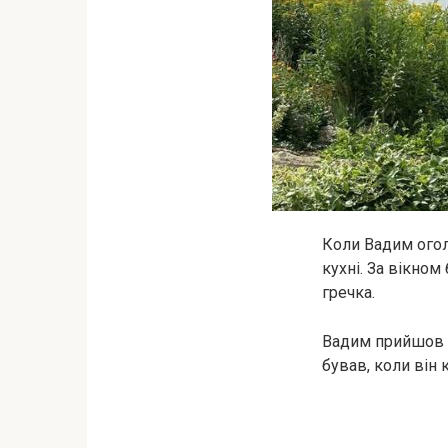
Коли Вадим оголо
кухні. За вікном
гречка.
Вадим прийшов і
бував, коли він 