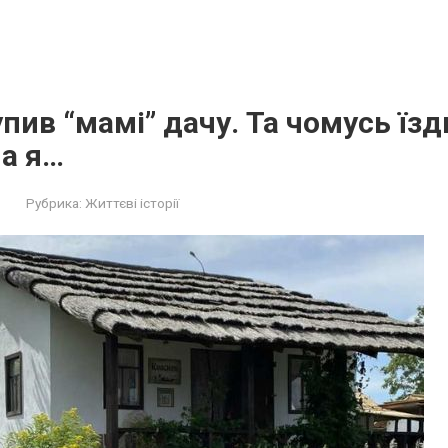
пив “мамі” дачу. Та чомусь їзд
а я…
Рубрика:
Життєві історії