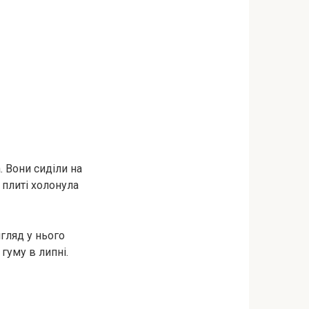
. Вони сиділи на
 плиті холонула
гляд у нього
гуму в липні.