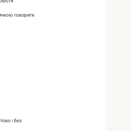
овісти.
вичкою говорити
тово і без