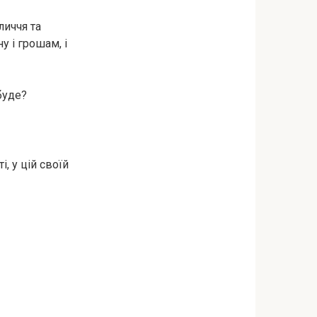
личчя та
у і грошам, і
буде?
і, у цій своїй