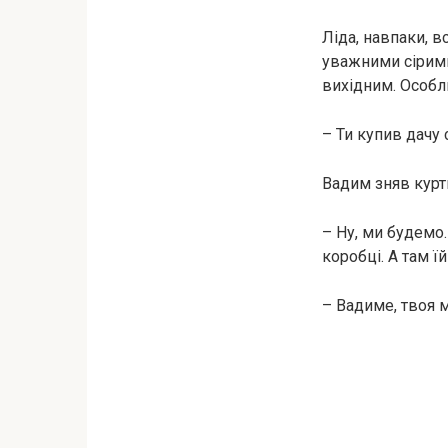
Ліда, навпаки, в
уважними сірими 
вихідним. Особл
– Ти купив дачу 
Вадим зняв куртк
– Ну, ми будемо.
коробці. А там ї
– Вадиме, твоя 