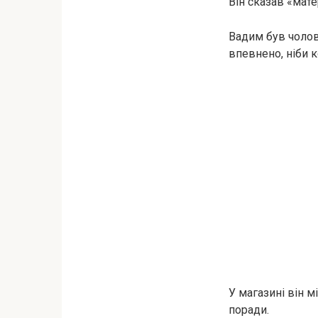
Він сказав «мате
Вадим був чолов
впевнено, ніби 
У магазині він м
поради.