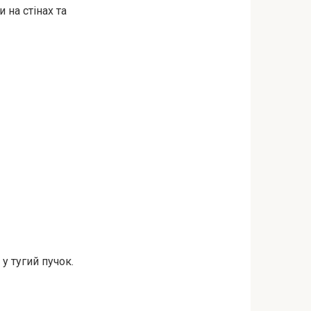
 на стінах та
у тугий пучок.