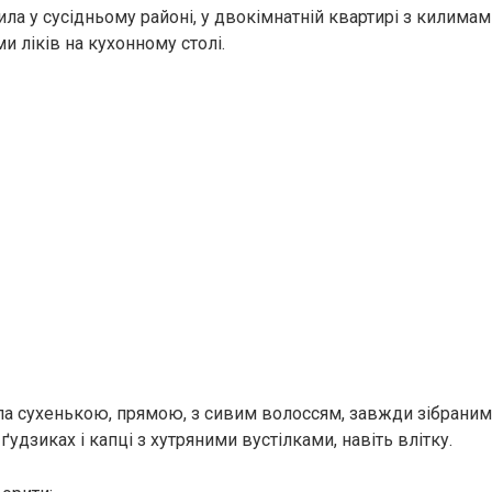
ла у сусідньому районі, у двокімнатній квартирі з килимами
и ліків на кухонному столі.
а сухенькою, прямою, з сивим волоссям, завжди зібраним 
ґудзиках і капці з хутряними вустілками, навіть влітку.