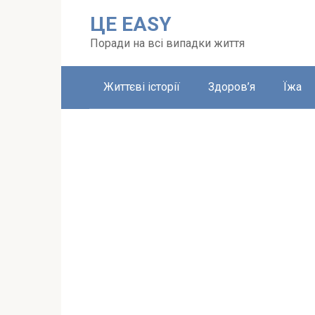
Перейти
ЦЕ EASY
до
вмісту
Поради на всі випадки життя
Життєві історії
Здоров’я
Їжа