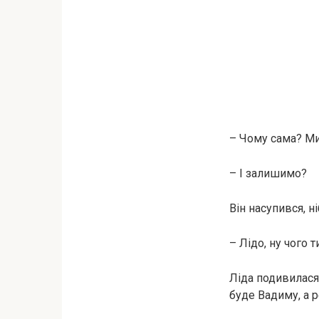
– Чому сама? Ми
– І залишимо?
Він насупився, н
– Лідо, ну чого 
Ліда подивилася 
буде Вадиму, а р