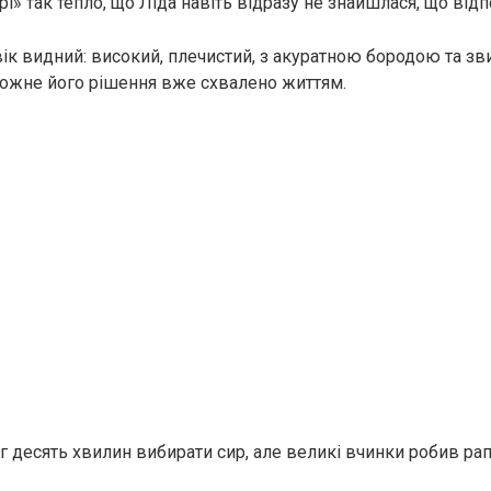
рі» так тепло, що Ліда навіть відразу не знайшлася, що відп
ік видний: високий, плечистий, з акуратною бородою та з
кожне його рішення вже схвалено життям.
іг десять хвилин вибирати сир, але великі вчинки робив рап