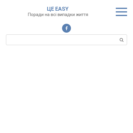
Перейти
ЦЕ EASY
до
Поради на всі випадки життя
вмісту
Пошук: