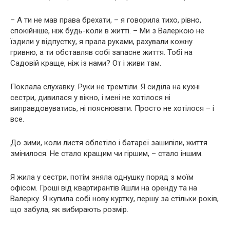
– А ти не мав права брехати, – я говорила тихо, рівно,
спокійніше, ніж будь-коли в житті. – Ми з Валеркою не
їздили у відпустку, я прала руками, рахували кожну
гривню, а ти обставляв собі запасне життя. Тобі на
Садовій краще, ніж із нами? От і живи там.
Поклала слухавку. Руки не тремтіли. Я сиділа на кухні
сестри, дивилася у вікно, і мені не хотілося ні
виправдовуватись, ні пояснювати. Просто не хотілося – і
все.
До зими, коли листя облетіло і батареї зашипіли, життя
змінилося. Не стало кращим чи гіршим, – стало іншим.
Я жила у сестри, потім зняла однушку поряд з моїм
офісом. Гроші від квартирантів йшли на оренду та на
Валерку. Я купила собі нову куртку, першу за стільки років,
що забула, як вибирають розмір.