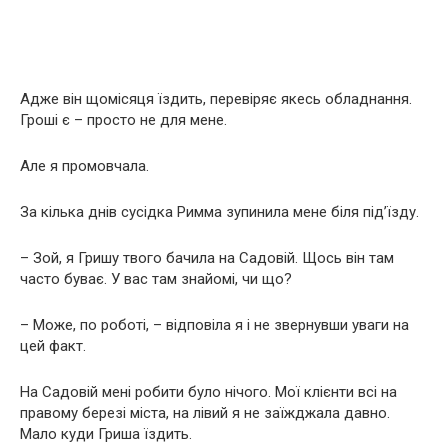
Адже він щомісяця їздить, перевіряє якесь обладнання.
Гроші є – просто не для мене.
Але я промовчала.
За кілька днів сусідка Римма зупинила мене біля під’їзду.
– Зой, я Гришу твого бачила на Садовій. Щось він там
часто буває. У вас там знайомі, чи що?
– Може, по роботі, – відповіла я і не звернувши уваги на
цей факт.
На Садовій мені робити було нічого. Мої клієнти всі на
правому березі міста, на лівий я не заїжджала давно.
Мало куди Гриша їздить.