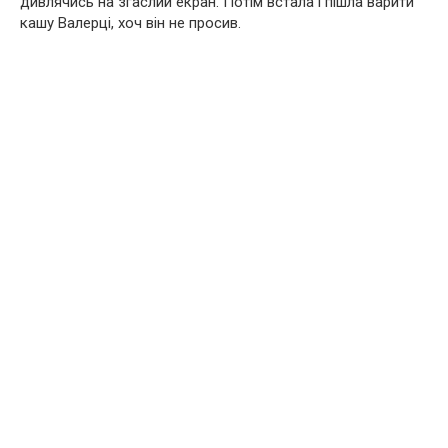
дивлячись на згаслий екран. Потім встала і пішла варити
кашу Валерці, хоч він не просив.