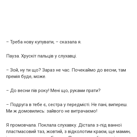
– Треба нову купувати, – сказала я.
Пауза. Хрускіт пальців у слухавці.
– Зой, ну ти що? Зараз не час. Почекаймо до весни, там
премія буде, може.
– До весни пів року! Мені що, руками прати?
– Подруга в тебе є, сестра у передмісті. Не пані, випереш.
Ми ж домовились: зайвого не витрачаємо!
Я промовчала. Поклала слухавку. Дістала з-під ванної
пластмасовий таз, жовтий, з відколотим краєм, ще мамин,