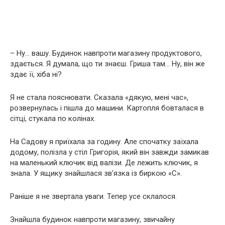
– Ну… вашу. Будинок навпроти магазину продуктового,
здається. Я думала, що ти знаєш. Гриша там… Ну, він же
здає її, хіба ні?
Я не стала пояснювати. Сказала «дякую, мені час»,
розвернулась і пішла до машини. Картопля бовталася в
сітці, стукала по колінах.
На Садову я приїхала за годину. Але спочатку заїхала
додому, полізла у стіл Григорія, який він завжди замикав
на маленький ключик від валізи. Де лежить ключик, я
знала. У ящику знайшлася зв’язка із биркою «С».
Раніше я не звертала уваги. Тепер усе склалося.
Знайшла будинок навпроти магазину, звичайну