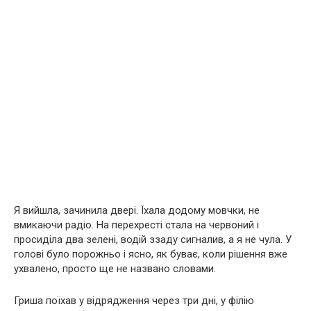
Я вийшла, зачинила двері. Їхала додому мовчки, не
вмикаючи радіо. На перехресті стала на червоний і
просиділа два зелені, водій ззаду сигналив, а я не чула. У
голові було порожньо і ясно, як буває, коли рішення вже
ухвалено, просто ще не названо словами.
Гриша поїхав у відрядження через три дні, у філію