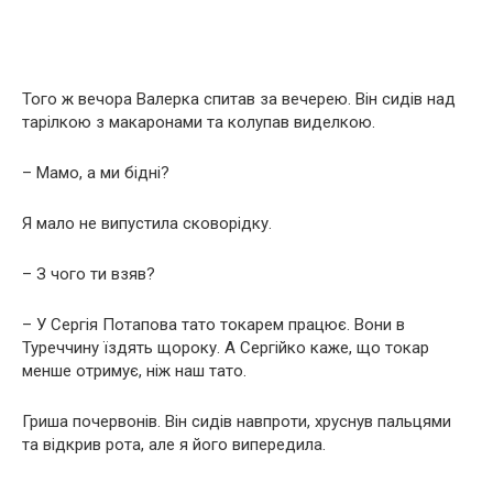
Того ж вечора Валерка спитав за вечерею. Він сидів над
тарілкою з макаронами та колупав виделкою.
– Мамо, а ми бідні?
Я мало не випустила сковорідку.
– З чого ти взяв?
– У Сергія Потапова тато токарем працює. Вони в
Туреччину їздять щороку. А Сергійко каже, що токар
менше отримує, ніж наш тато.
Гриша почервонів. Він сидів навпроти, хруснув пальцями
та відкрив рота, але я його випередила.