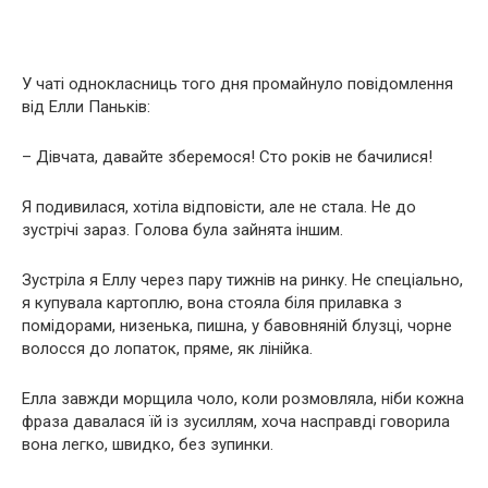
У чаті однокласниць того дня промайнуло повідомлення
від Елли Паньків:
– Дівчата, давайте зберемося! Сто років не бачилися!
Я подивилася, хотіла відповісти, але не стала. Не до
зустрічі зараз. Голова була зайнята іншим.
Зустріла я Еллу через пару тижнів на ринку. Не спеціально,
я купувала картоплю, вона стояла біля прилавка з
помідорами, низенька, пишна, у бавовняній блузці, чорне
волосся до лопаток, пряме, як лінійка.
Елла завжди морщила чоло, коли розмовляла, ніби кожна
фраза давалася їй із зусиллям, хоча насправді говорила
вона легко, швидко, без зупинки.