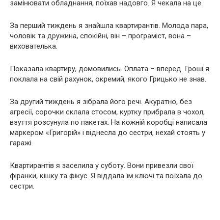
замінювати обладнання, поїхав надовго. Я чекала на це.
За перший тиждень я знайшла квартирантів. Молода пара,
чоловік та дружина, спокійні, він – програміст, вона –
вихователька.
Показала квартиру, домовились. Оплата – вперед. Гроші я
поклала на свій рахунок, окремий, якого Грицько не знав.
За другий тиждень я зібрала його речі. Акуратно, без
агресії, сорочки склала стосом, куртку прибрала в чохол,
взуття розсунула по пакетах. На кожній коробці написала
маркером «Григорій» і віднесла до сестри, нехай стоять у
гаражі.
Квартирантів я заселила у суботу. Вони привезли свої
фіранки, кішку та фікус. Я віддала їм ключі та поїхала до
сестри.