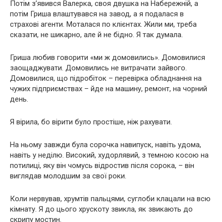
Потім з’явився Валерка, своя двушка на Набережній, а
потім Гриша влаштувався на завод, а я подалася в
страхові агенти. Моталася по клієнтах. Жили ми, треба
сказати, не шикарно, але й не бідно. Я так думала.
Гриша любив говорити «ми ж домовились». Домовилися
заощаджувати. Домовились не витрачати зайвого.
Домовилися, що підробіток – перевірка обладнання на
чужих підприємствах – йде на машину, ремонт, на чорний
день.
Я вірила, бо вірити було простіше, ніж рахувати.
На ньому завжди була сорочка навипуск, навіть удома,
навіть у неділю. Високий, худорлявий, з темною косою на
потилиці, яку він чомусь відростив після сорока, – він
виглядав молодшим за свої роки.
Коли нервував, хрумтів пальцями, суглоби клацали на всю
кімнату. Я до цього хрускоту звикла, як звикають до
скрипу мостин.