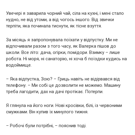
Увечері я заварила чорний чай, сіла на кухні, і мені стало
нудно, не від утоми, а від чогось іншого. Від звички
терпіти, яка починала тиснути, як тісне взуття.
За місяць я запропонувала поїхати у відпустку. Ми не
відпочивали разом з того часу, як Валерка пішов до
школи. Все літо: дача, огірки, помідори. Взимку – лише
робота. Ні моря, ні санаторію, ні хоча б поїздки кудись на
водоймище.
– Яка відпустка, Зою? – Гриць навіть не відірвався від
телефону. – Ми собі це дозволити не можемо. Машину
треба лагодити, дах на дачі протікає. Потерпи.
Я глянула на його ноги. Нові кросівки, білі, із червоними
смужками. Він купив їх минулого тижня.
– Робочі були потрібні, – пояснив тоді.