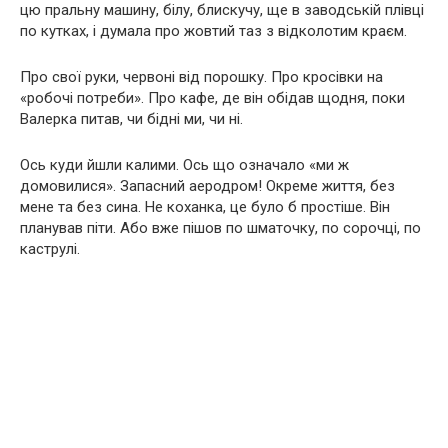
цю пральну машину, білу, блискучу, ще в заводській плівці
по кутках, і думала про жовтий таз з відколотим краєм.
Про свої руки, червоні від порошку. Про кросівки на
«робочі потреби». Про кафе, де він обідав щодня, поки
Валерка питав, чи бідні ми, чи ні.
Ось куди йшли калими. Ось що означало «ми ж
домовилися». Запасний аеродром! Окреме життя, без
мене та без сина. Не коханка, це було б простіше. Він
планував піти. Або вже пішов по шматочку, по сорочці, по
каструлі.