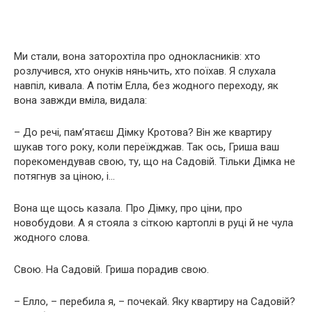
Ми стали, вона заторохтіла про однокласників: хто
розлучився, хто онуків няньчить, хто поїхав. Я слухала
навпіл, кивала. А потім Елла, без жодного переходу, як
вона завжди вміла, видала:
– До речі, пам’ятаєш Дімку Кротова? Він же квартиру
шукав того року, коли переїжджав. Так ось, Гриша ваш
порекомендував свою, ту, що на Садовій. Тільки Дімка не
потягнув за ціною, і…
Вона ще щось казала. Про Дімку, про ціни, про
новобудови. А я стояла з сіткою картоплі в руці й не чула
жодного слова.
Свою. На Садовій. Гриша порадив свою.
– Елло, – перебила я, – почекай. Яку квартиру на Садовій?