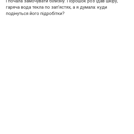
і почала замочувати білизну. Порошок роз’їдав шкіру,
гаряча вода текла по зап’ястях, а я думала: куди
подінуться його підробітки?