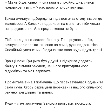
– Ми не бідні, синку, – сказала я спокійно, дивлячись
чоловікові у вічі. – У нас просто пріоритети інші.
Гриша смикнув підборіддям, підвівся з-за столу, пішов до
телевізора. А Валерка подивився на мене так, ніби чекав
на продовження. Але продовження не було.
Тієї ночі я довго лежала без сну. Повернулась набік,
глянула на чоловіка: він спав на спині, руки вздовж тіла.
Спокійний, упевнений. Людина, яка знає, куди йдуть гроші.
Вранці, поки Грицько був у душі, я відкрила додаток
банку. Спільний рахунок, на нього приходили його
підробітки та моя зарплата.
Промотала вниз. І побачила, що переказувалася одна й та
сама сума. Хтось отримував перекази із нашого спільного
рахунку, регулярно та давно.
Куди – я не зрозуміла. Закрила програму, посиділа,