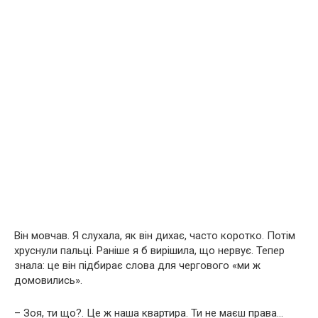
Він мовчав. Я слухала, як він дихає, часто коротко. Потім
хруснули пальці. Раніше я б вирішила, що нервує. Тепер
знала: це він підбирає слова для чергового «ми ж
домовились».
– Зоя, ти що?. Це ж наша квартира. Ти не маєш права…