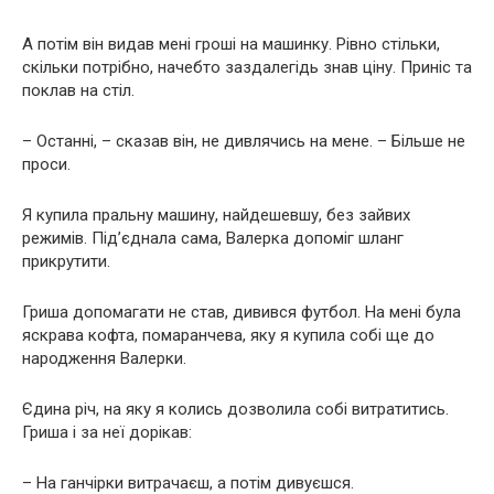
А потім він видав мені гроші на машинку. Рівно стільки,
скільки потрібно, начебто заздалегідь знав ціну. Приніс та
поклав на стіл.
– Останні, – сказав він, не дивлячись на мене. – Більше не
проси.
Я купила пральну машину, найдешевшу, без зайвих
режимів. Під’єднала сама, Валерка допоміг шланг
прикрутити.
Гриша допомагати не став, дивився футбол. На мені була
яскрава кофта, помаранчева, яку я купила собі ще до
народження Валерки.
Єдина річ, на яку я колись дозволила собі витратитись.
Гриша і за неї дорікав:
– На ганчірки витрачаєш, а потім дивуєшся.