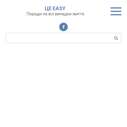
Перейти
ЦЕ EASY
до
Поради на всі випадки життя
вмісту
Пошук: