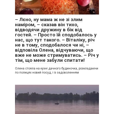
Життєві історії
0
– Лєно, ну мама ж не зі злим
наміром, – сказав він тихо,
відводячи дружину в бік від
гостей. – Просто їй сподобалось у
нас, що тут такого. – Віталіку, річ
не в тому, сподобалося чи ні, –
відповіла Олена, відчуваючи, що
вже не може стримуватись. – Річ у
тім, що мене забули спитати!
Олена стояла на кухні дачного будиночка, розкладаючи
по полицях новий посуд, і із задоволенням