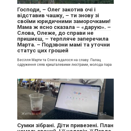
Господи, – Олег закотив очі і
відставив чашку, – ти знову зі
своїми юридичними заморочками!
Мама ж ясно сказала – «дарую». –
Слова, Олеже, до справи не
пришиєш, – терпляче заперечила
Марта. – Подзвони мамі та уточни
статус цих грошей
Весілля Марти та Олега вдалося на славу. Палац
одруження сяяв кришталевими люстрами, молода пара
Життєві історії
0
Сумки зібрані. Діти привезені. План