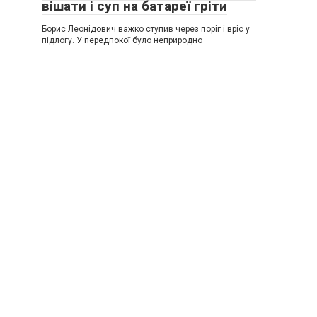
вішати і суп на батареї гріти
Борис Леонідович важко ступив через поріг і вріс у
підлогу. У передпокої було неприродно