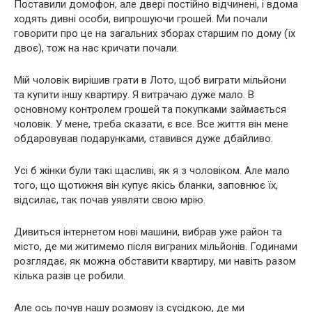
Поставили домофон, але двері постійно відчинені, і вдома
ходять дивні особи, випрошуючи грошей. Ми почали
говорити про це на загальних зборах старшим по дому (їх
двоє), тож на нас кричати почали.
Мій чоловік вирішив грати в Лото, щоб виграти мільйони
та купити іншу квартиру. Я витрачаю дуже мало. В
основному контролем грошей та покупками займається
чоловік. У мене, треба сказати, є все. Все життя він мене
обдаровував подарунками, ставився дуже дбайливо.
Усі б жінки були такі щасливі, як я з чоловіком. Але мало
того, що щотижня він купує якісь бланки, заповнює їх,
відсилає, так почав уявляти свою мрію.
Дивиться інтернетом нові машини, вибрав уже район та
місто, де ми житимемо після виграних мільйонів. Годинами
розглядає, як можна обставити квартиру, ми навіть разом
кілька разів це робили.
Але ось почув нашу розмову із сусідкою, де ми