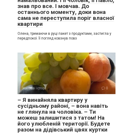
намальований. І її чоловік, її Павло,
знав про все. І мовчав. До
останнього моменту, доки вона
сама не переступила поріг власної
квартири
Олена, тримаючи в руці пакет з продуктами, застигла у
передпокої. Її погляд ковзнув повз
Життєві історії
0
– Я винайняла квартиру у
сусідньому районі, – вона навіть
не глянула на чоловіка. – Ти
можеш залишитися з татом! На
його улюбленій території. Будете
разом на дідівський цвях куртки