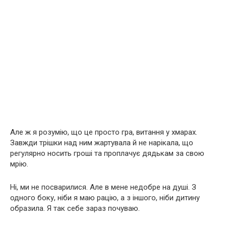
Але ж я розумію, що це просто гра, витання у хмарах.
Завжди трішки над ним жартувала й не нарікала, що
регулярно носить гроші та проплачує дядькам за свою
мрію.
Ні, ми не посварилися. Але в мене недобре на душі. З
одного боку, ніби я маю рацію, а з іншого, ніби дитину
образила. Я так себе зараз почуваю.