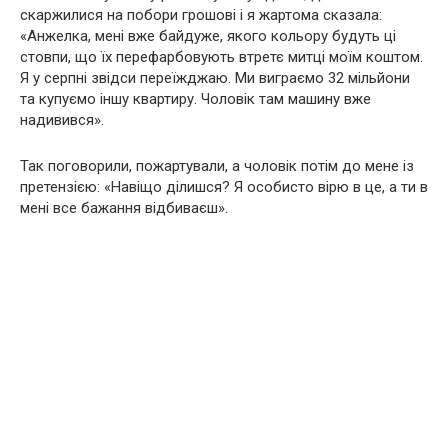
скаржилися на побори грошові і я жартома сказала:
«Анжелка, мені вже байдуже, якого кольору будуть ці
стовпи, що їх перефарбовують втретє митці моїм коштом.
Я у серпні звідси переїжджаю. Ми виграємо 32 мільйони
та купуємо іншу квартиру. Чоловік там машину вже
надивився».
Так поговорили, пожартували, а чоловік потім до мене із
претензією: «Навіщо ділишся? Я особисто вірю в це, а ти в
мені все бажання відбиваєш».