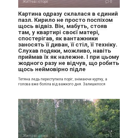
Життєві історії
0
Картина одразу склалася в єдиний
пазл. Кирило не просто поспіхом
щось відвіз. Він, мабуть, стояв
там, у квартирі своєї матері,
спостерігав, як вантажники
заносять її диван, її стіл, її техніку.
Слухав подяки, можливо, навіть
приймав їх як належне. І при цьому
жодного разу не відчув, що робить
щось неймовірно підле
Тетяна ледь переступила поріг, знімаючи куртку, а
голова вже боліла від важкого дня. Залишилося
Життєві історії
0