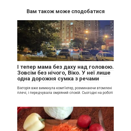
Вам також може сподобатися
Життєві історії
0
І тепер мама без даху над головою.
Зовсім без нічого, Віко. У неї лише
одна дорожня сумка з речами
Вікторія вже вимкнула комп’ютер, розминаючи втомлені
плечі, і передчувала омріяний спокій. Сьогодні на роботі