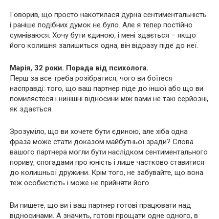
Говорив, що просто накотилася дурна сентиментальність
і раніше подібних думок не було. Але я тепер постійно
сумніваюся. Хочу бути єдиною, і мені здається – якщо
його колишня залишиться одна, він відразу піде до неї.
Марія, 32 роки. Порада від психолога.
Перш за все треба розібратися, чого ви боїтеся
насправді: того, що ваш партнер піде до іншої або що ви
помиляєтеся і нинішні відносини між вами не такі серйозні,
як здається.
Зрозуміло, що ви хочете бути єдиною, але хіба одна
фраза може стати доказом майбутньої зради? Слова
вашого партнера могли бути наслідком сентиментального
пориву, спогадами про юність і лише частково ставитися
до колишньої дружини. Крім того, не забувайте, що вона
теж особистість і може не прийняти його.
Ви пишете, що ви і ваш партнер готові працювати над
відносинами. А значить, готові прощати одне одного, в