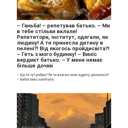
Життєві історії
0
– Ганьба! – репетував батько. – Ми
в тебе стільки вклали!
Репетитори, інститут, одягали, як
людину! А ти принесла дитину в
пелені?! Від якогось пройдисвіта?!
– Геть з мого будинку! – Виніс
вердикт батько. – У мене немає
більше дочки
– Що ти тут робиш? Як ти взагалі мою адресу дізналася?
– Вибагливо запитала
Життєві історії
0