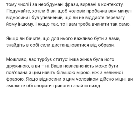
тому числі і за необдумані фрази, вирвані з контексту.
Подумайте, хотіли б ви, щоб чоловік пробачив вам минулі
відносини і був упевнений, що ви не віддасте перевагу
йому іншому. І якщо так, то і вам треба вчинити так само.
Якщо ви бачите, що для нього важливо бути з вами,
знайдіть в собі сили дистанціюватися від образи.
Можливо, вас турбує статус: інша жінка була його
дружиною, а ви – ні. Ваша невпевненість може бути
пов’язана з цим навіть більшою мірою, ніж з невинної
фразою. Якщо відносини з цим чоловіком дійсно міцні, ви
зможете обговорити тривоги і знайти вихід.