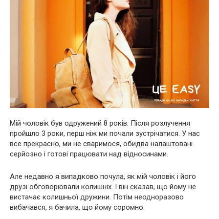
Мій чоловік був одружений 8 років. Після розлучення
пройшло 3 роки, перш ніж ми почали зустрічатися. У нас
все прекрасно, ми не сваримося, обидва налаштовані
серйозно і готові працювати над відносинами.
Але недавно я випадково почула, як мій чоловік і його
друзі обговорювали колишніх. І він сказав, що йому не
вистачає колишньої дружини. Потім неодноразово
вибачався, я бачила, що йому соромно.