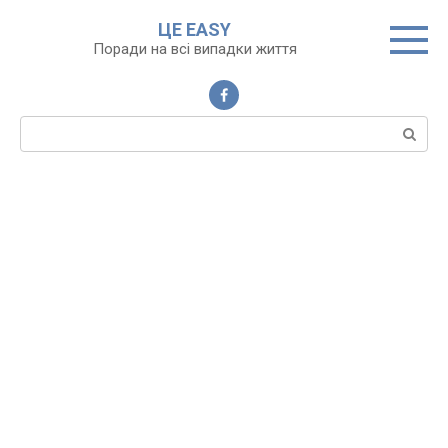
Перейти
ЦЕ EASY
до
Поради на всі випадки життя
вмісту
Пошук: