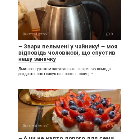
Життєві історії
0
– Звари пельмені у чайнику! – моя
відповідь чоловікові, що спустив
нашу заначку
Дмитро з гуркотом засунув нижню скриньку комода і
роздратовано глянув на порожні полиці. –
Життєві історії
0
– А чи не надто дорого для семи