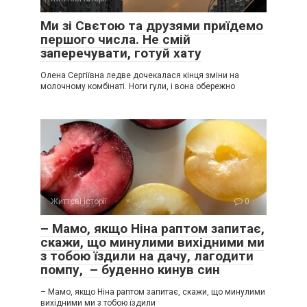
Ми зі Свєтою та друзями приїдемо
першого числа. Не смій
заперечувати, готуй хату
Олена Сергіївна ледве дочекалася кінця зміни на
молочному комбінаті. Ноги гули, і вона обережно
Життєві історії
0
– Мамо, якщо Ніна раптом запитає,
скажи, що минулими вихідними ми
з тобою їздили на дачу, лагодити
помпу, – буденно кинув син
– Мамо, якщо Ніна раптом запитає, скажи, що минулими
вихідними ми з тобою їздили