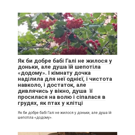
Життєві історії
0
Як би добре бабі Галі не жилося у
доньки, але душа їй шепотіла
«додому». І кімнату дочка
наділила для неї однієї, і чистота
навколо, і достаток, але
дивлячись у вікно, душа її
просилася на волю і сіпалася в
грудях, як птах у клітці
Як би добре бабі Галі не жилося у доньки, але душа їй
шепотіла «додому».