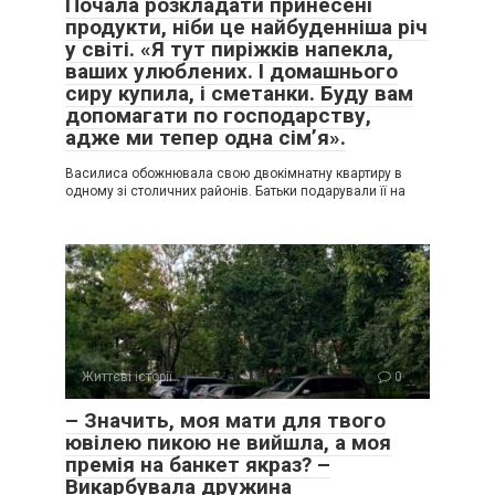
Почала розкладати принесені
продукти, ніби це найбуденніша річ
у світі. «Я тут пиріжків напекла,
ваших улюблених. І домашнього
сиру купила, і сметанки. Буду вам
допомагати по господарству,
адже ми тепер одна сім’я».
Василиса обожнювала свою двокімнатну квартиру в
одному зі столичних районів. Батьки подарували її на
Життєві історії
0
– Значить, моя мати для твого
ювілею пикою не вийшла, а моя
премія на банкет якраз? –
Викарбувала дружина