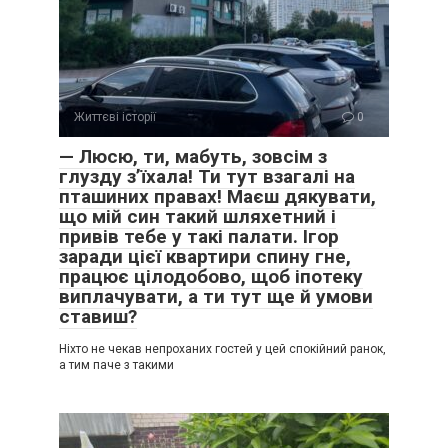
Життєві історії
0
— Люсю, ти, мабуть, зовсім з
глузду з’їхала! Ти тут взагалі на
пташиних правах! Маєш дякувати,
що мій син такий шляхетний і
привів тебе у такі палати. Ігор
заради цієї квартири спину гне,
працює цілодобово, щоб іпотеку
виплачувати, а ти тут ще й умови
ставиш?
Ніхто не чекав непроханих гостей у цей спокійний ранок,
а тим паче з такими