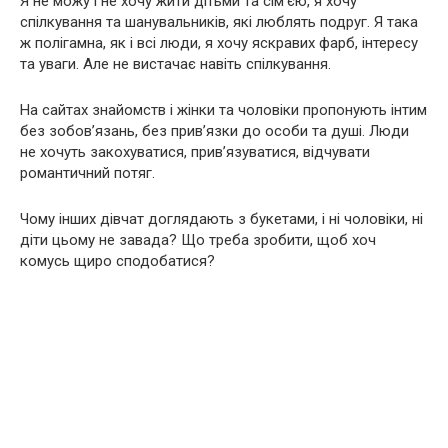
Я не можу і не хочу жити дітьми та сім’єю, я хочу
спілкування та шанувальників, які люблять подруг. Я така
ж полігамна, як і всі люди, я хочу яскравих фарб, інтересу
та уваги. Але не вистачає навіть спілкування.
На сайтах знайомств і жінки та чоловіки пропонують інтим
без зобов’язань, без прив’язки до особи та душі. Люди
не хочуть закохуватися, прив’язуватися, відчувати
романтичний потяг.
Чому інших дівчат доглядають з букетами, і ні чоловіки, ні
діти цьому не завада? Що треба зробити, щоб хоч
комусь щиро сподобатися?