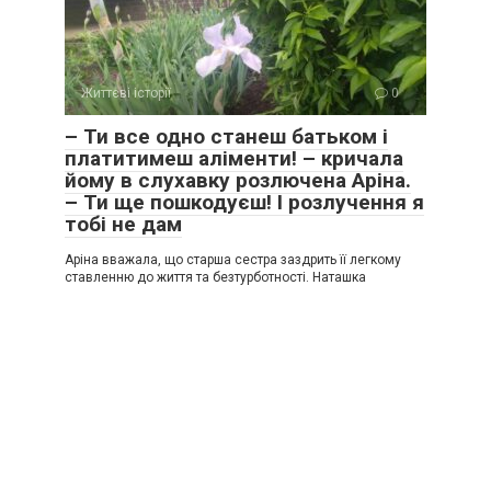
Життєві історії
0
– Ти все одно станеш батьком і
платитимеш аліменти! – кричала
йому в слухавку розлючена Аріна.
– Ти ще пошкодуєш! І розлучення я
тобі не дам
Аріна вважала, що старша сестра заздрить її легкому
ставленню до життя та безтурботності. Наташка