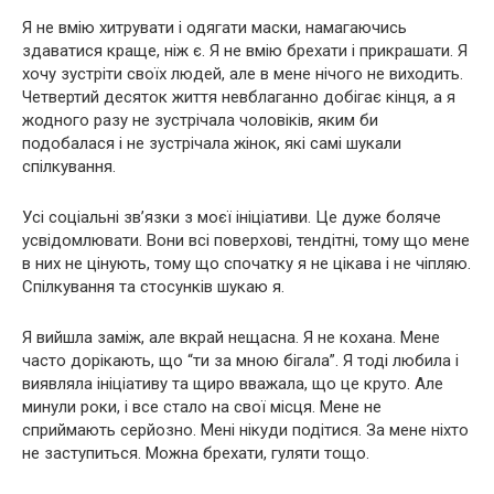
Я не вмію хитрувати і одягати маски, намагаючись
здаватися краще, ніж є. Я не вмію брехати і прикрашати. Я
хочу зустріти своїх людей, але в мене нічого не виходить.
Четвертий десяток життя невблаганно добігає кінця, а я
жодного разу не зустрічала чоловіків, яким би
подобалася і не зустрічала жінок, які самі шукали
спілкування.
Усі соціальні зв’язки з моєї ініціативи. Це дуже боляче
усвідомлювати. Вони всі поверхові, тендітні, тому що мене
в них не цінують, тому що спочатку я не цікава і не чіпляю.
Спілкування та стосунків шукаю я.
Я вийшла заміж, але вкрай нещасна. Я не кохана. Мене
часто дорікають, що “ти за мною бігала”. Я тоді любила і
виявляла ініціативу та щиро вважала, що це круто. Але
минули роки, і все стало на свої місця. Мене не
сприймають серйозно. Мені нікуди подітися. За мене ніхто
не заступиться. Можна брехати, гуляти тощо.