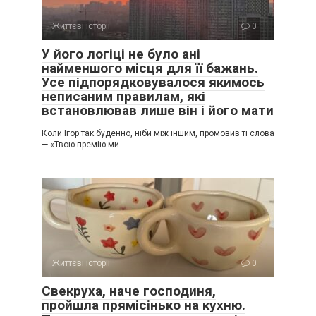
Життєві історії
0
У його логіці не було ані
найменшого місця для її бажань.
Усе підпорядковувалося якимось
неписаним правилам, які
встановлював лише він і його мати
Коли Ігор так буденно, ніби між іншим, промовив ті слова
— «Твою премію ми
Життєві історії
0
Свекруха, наче господиня,
пройшла прямісінько на кухню.