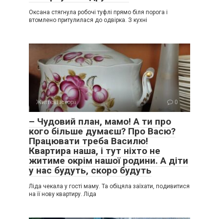
Оксана стягнула робочі туфлі прямо біля порога і
втомлено притулилася до одвірка. З кухні
Життєві історії
0
– Чудовий план, мамо! А ти про
кого більше думаєш? Про Васю?
Працювати треба Василю!
Квартира наша, і тут ніхто не
житиме окрім нашої родини. А діти
у нас будуть, скоро будуть
Ліда чекала у гості маму. Та обіцяла заїхати, подивитися
на її нову квартиру. Ліда