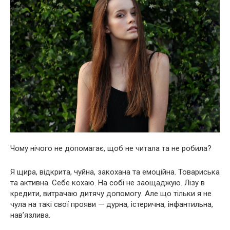
Чому нічого не допомагає, щоб не читала та не робила?
Я щира, відкрита, чуйна, закохана та емоційна. Товариська
та активна. Себе кохаю. На собі не заощаджую. Лізу в
кредити, витрачаю дитячу допомогу. Але що тільки я не
чула на такі свої прояви — дурна, істерична, інфантильна,
нав’язлива.