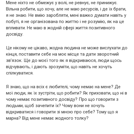
Мене ніхто не обмежує у волі, не ревнує, не принижує.
Вільна робити, що хочу, але не маю ресурсів, і де їх брати,
я не знаю. Не вмію заробляти, мені важко думати навіть у
побуті, я не організована по життю і не розумію, як на це
впливати. Не маю в жодній сфері життя позитивного
досвіду.
Це нікому не цікаво, жодна людина не може вислухати до
кінця, поставити себе на моє місце та дати зворотний
зв’язок. Ще до моєї того як я відкриваюся, люди щось
відчувають, і дають зрозуміти, що навіть не хочуть
спілкуватися.
Я знаю, що на всіх є любителі, чому немає на мене? Де
мої люди, як їх зустріти, що робити? Як приховати, що ні в
чому немає позитивного досвіду? Про що говорити з
людьми, щоб зачепити їх? Чому вони не хочуть
відкриватися і говорити зі мною про себе? Тому що я
марна? Від мене немає жодного толку?