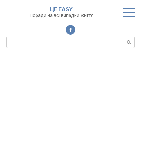
Перейти
ЦЕ EASY
до
Поради на всі випадки життя
вмісту
Пошук: