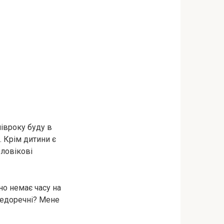
півроку буду в
. Крім дитини є
оловікові
но немає часу на
 недоречні? Мене