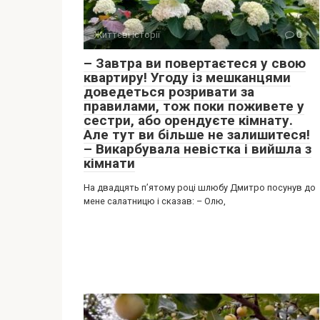
Життєві історії
0
– Завтра ви повертаєтеся у свою
квартиру! Угоду із мешканцями
доведеться розривати за
правилами, тож поки поживете у
сестри, або орендуєте кімнату.
Але тут ви більше не залишитеся!
– Викарбувала невістка і вийшла з
кімнати
На двадцять п’ятому році шлюбу Дмитро посунув до
мене салатницю і сказав: – Олю,