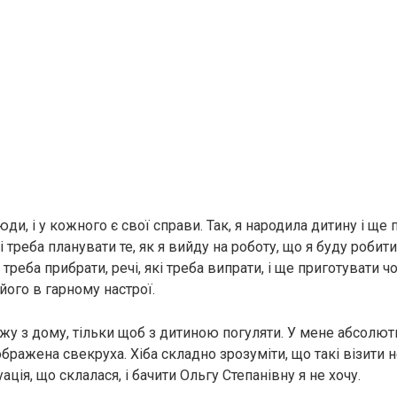
юди, і у кожного є свої справи. Так, я народила дитину і ще 
і треба планувати те, як я вийду на роботу, що я буду робити
 треба прибрати, речі, які треба випрати, і ще приготувати ч
його в гарному настрої.
джу з дому, тільки щоб з дитиною погуляти. У мене абсолют
 ображена свекруха. Хіба складно зрозуміти, що такі візити
ація, що склалася, і бачити Ольгу Степанівну я не хочу.