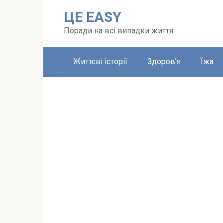
Перейти
ЦЕ EASY
до
вмісту
Поради на всі випадки життя
Життєві історії
Здоров’я
Їжа