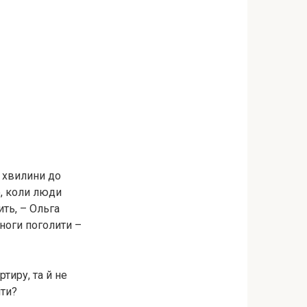
і хвилини до
ю, коли люди
ить, – Ольга
 ноги поголити –
тиру, та й не
іти?