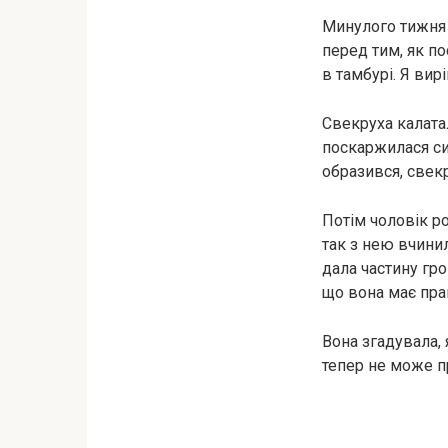
Минулого тижня 
перед тим, як по
в тамбурі. Я вир
Свекруха калатал
поскаржилася син
образився, свекр
Потім чоловік ро
так з нею вчинил
дала частину гро
що вона має пра
Вона згадувала,
тепер не може п