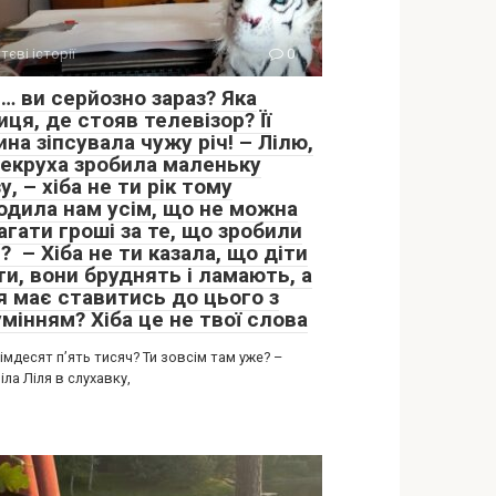
тєві історії
0
… ви серйозно зараз? Яка
иця, де стояв телевізор? Її
на зіпсувала чужу річ! – Лілю,
векруха зробила маленьку
у, – хіба не ти рік тому
одила нам усім, що не можна
гати гроші за те, що зробили
? – Хіба не ти казала, що діти
ти, вони бруднять і ламають, а
я має ставитись до цього з
мінням? Хіба це не твої слова
сімдесят п’ять тисяч? Ти зовсім там уже? –
ла Ліля в слухавку,