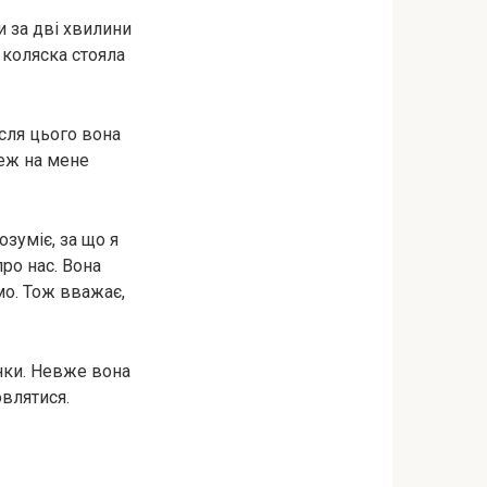
 за дві хвилини
о коляска стояла
ісля цього вона
теж на мене
озуміє, за що я
ро нас. Вона
мо. Тож вважає,
унки. Невже вона
овлятися.