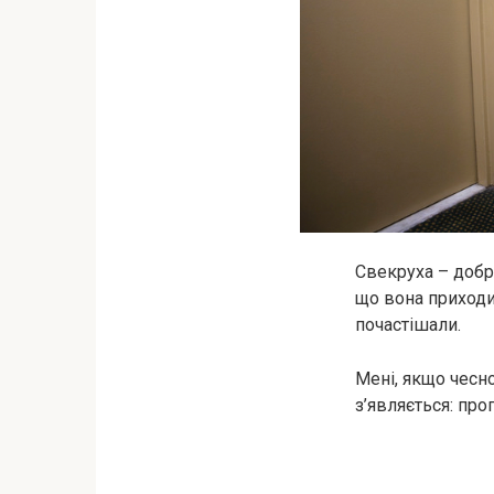
Свекруха – добра
що вона приходит
почастішали.
Мені, якщо чесн
з’являється: про