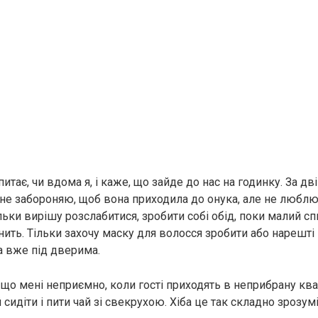
питає, чи вдома я, і каже, що зайде до нас на годинку. За дв
 Я не забороняю, щоб вона приходила до онука, але не любл
льки вирішу розслабитися, зробити собі обід, поки малий сп
ить. Тільки захочу маску для волосся зробити або нарешті
а вже під дверима.
 що мені неприємно, коли гості приходять в неприбрану квар
 сидіти і пити чай зі свекрухою. Хіба це так складно зрозум