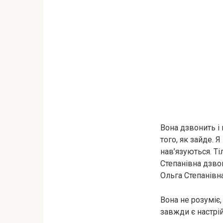
Вона дзвонить і 
того, як зайде.
нав’язуються. Ті
Степанівна дзвон
Ольга Степанівн
Вона не розуміє,
завжди є настрій