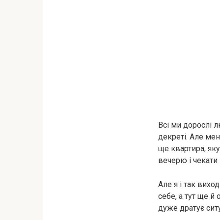
Всі ми дорослі л
декреті. Але мен
ще квартира, яку
вечерю і чекати 
Але я і так вихо
себе, а тут ще й
дуже дратує ситу