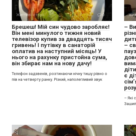
Життєві історії
0
Жит
Брешеш! Мій син чудово заробляє!
– Ви
Він мені минулого тижня новий
різн
телевізор купив за двадцять тисяч
дити
гривень! І путівку в санаторій
– с
оплатив на наступний місяць! У
пауз
нього на рахунку пристойна сума,
дов
він збирає нам на нову дачу!
вима
діти
Телефон задзвенів, розтинаючи нічну тишу рівно о
є ді
пів на четверту ранку. Різкий, наполегливий звук
сім’
розу
– Які 
Зашипі