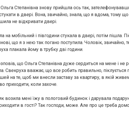
Ольга Степанівна знову прийшла ось так, зателефонувавши
стукати в двері. Вона, звичайно, знала, що я вдома, тому щ
ішила не відкривати двері.
а на мобільний і півгодини стукала в двері, потім пішла. П
ові, що я з нею так погано поступила. Чоловік, звичайно, 
уха плакала йому в трубку дві години.
зповів, що Ольга Степанівна дуже сердиться на мене і не р
а. Свекруха вважає, що все робить правильно, піклується п
шей на те, щоб ми внесли заставу за квартиру, в якій живе
во приходити, коли захоче.
 як возила мені їжу в пологовий будинок і дарувала подар
риходити в гості? Так господи, може. Але про це треба дом