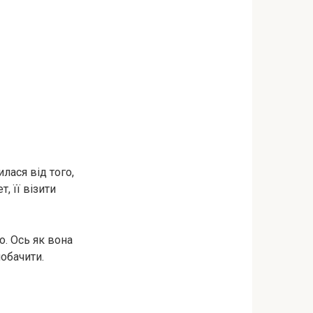
лася від того,
, її візити
о. Ось як вона
побачити.