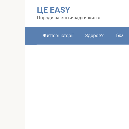
Перейти
ЦЕ EASY
до
вмісту
Поради на всі випадки життя
Життєві історії
Здоров’я
Їжа