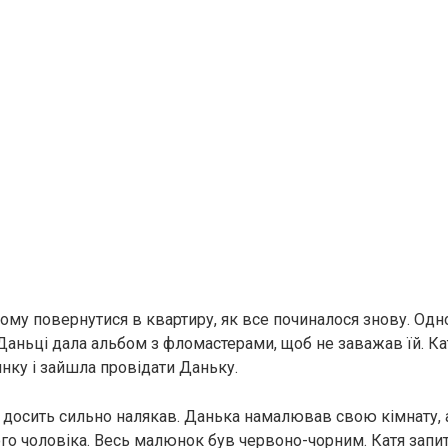
йому повернутися в квартиру, як все починалося знову. Одн
 Даньці дала альбом з фломастерами, щоб не заважав їй. Ка
нку і зайшла провідати Даньку.
 досить сильно налякав. Данька намалював свою кімнату, 
го чоловіка. Весь малюнок був червоно-чорним. Катя запит