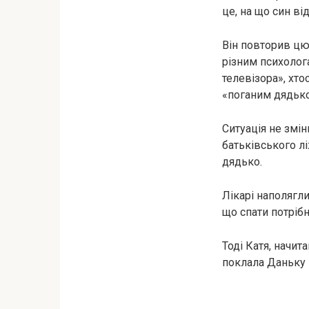
це, на що син ві
Він повторив цю 
різним психолога
телевізора», хто
«поганим дядьк
Ситуація не змін
батьківського лі
дядько.
Лікарі наполягли
що спати потрібн
Тоді Катя, начит
поклала Даньку в