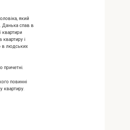
оловіка, який
и. Данька спав в
ї квартири
в квартиру і
ло в людських
о причетні.
кого повинні
у квартиру.