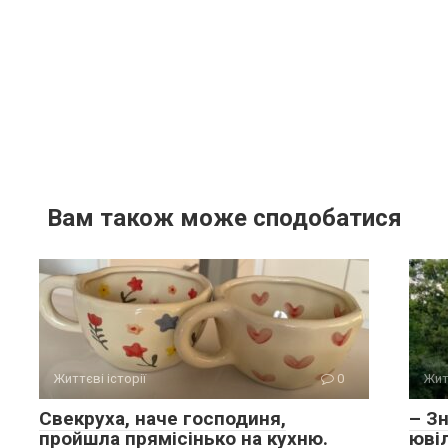
Вам також може сподобатися
Життєві історії
0
Жит
Свекруха, наче господиня,
– З
пройшла прямісінько на кухню.
юві