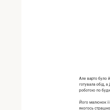
Але варто було 
готувала обід, а
роботою по буди
Його малюнок її
якогось страшно