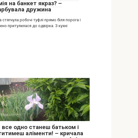
ія на банкет якраз? –
арбувала дружина
 стягнула робочі туфлі прямо біля порога і
но притулилася до одвірка. З кухні
тєві історії
0
и все одно станеш батьком і
титимеш аліменти! – кричала