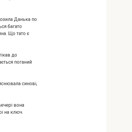
 возила Данька по
ься багато
на. Що тато є
тікав до
вається поганий
ояснювала синові,
вечері вона
і на ключ.