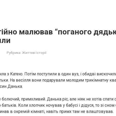
ійно малював “поганого дядьку
или
Рубрика:
Життєві історії
ла з Катею. Потім поступили в один вуз, і обидві вискочили
тьки. На весілля вони подарували молодим трикімнатну ква
 син Данька.
олючий, примхливий. Данька ріс, але ніяк не хотів спати од
о батьків. Коли хлопчик ночував у бабусі і дідуся, то зі сном
синав в окремій кімнаті, навіть примх там не влаштовував.