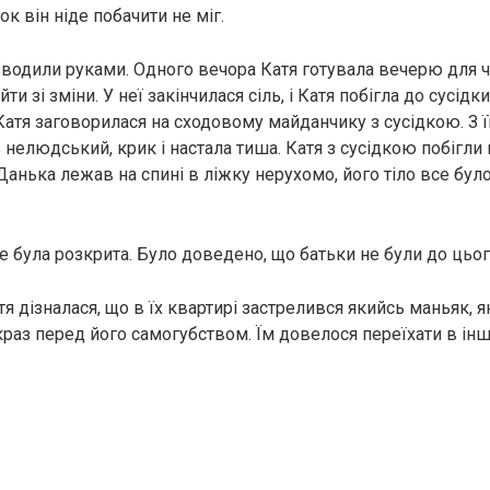
к він ніде побачити не міг.
озводили руками. Одного вечора Катя готувала вечерю для ч
ти зі зміни. У неї закінчилася сіль, і Катя побігла до сусідк
 Катя заговорилася на сходовому майданчику з сусідкою. З ї
нелюдський, крик і настала тиша. Катя з сусідкою побігли 
 Данька лежав на спині в ліжку нерухомо, його тіло все бу
не була розкрита. Було доведено, що батьки не були до цьог
я дізналася, що в їх квартирі застрелився якийсь маньяк, я
краз перед його самогубством. Їм довелося переїхати в інш