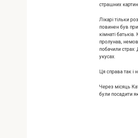
страшних картино
Лікарі тільки р
повинен був прий
кімнаті батьків.
пролунав, немов 
побачили страх:
укусах.
Ця справа так і 
Через місяць Кат
були посадити я