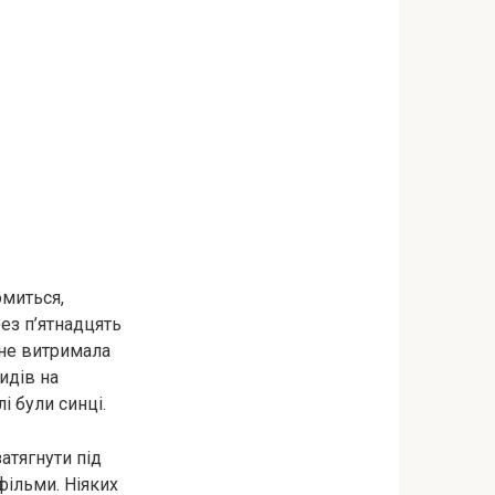
омиться,
рез п’ятнадцять
 не витримала
сидів на
і були синці.
атягнути під
фільми. Ніяких