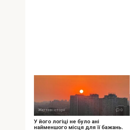
Життєві історії
0
У його логіці не було ані
найменшого місця для її бажань.