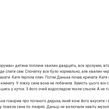
орумах» дитина поплаче хвилин двадцять, все зрозуміє, вт
уде спати сам. Спочатку все було нормально, але хвилин че
кати. Катя терпіла плач. Потім Данька почав кричати. Катя
 кімнату. У ліжку сина вона не побачила. Замість цього він 
вшись у куток. З його очей водоспадом текли сльози. А на тіл
а говорив про поганого дядька, який хоче його вкусити і з
у повела сина по лікарях. Даньці не включали навіть мульт