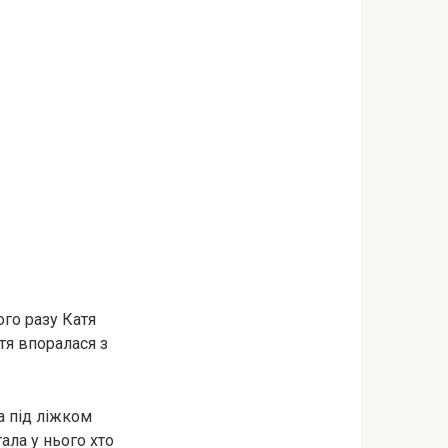
ого разу Катя
тя впоралася з
а під ліжком
ала у нього хто