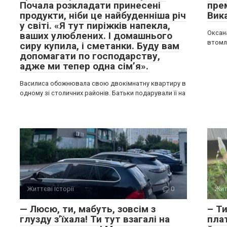
Почала розкладати принесені
прем
продукти, ніби це найбуденніша річ
Вик
у світі. «Я тут пиріжків напекла,
Оксана
ваших улюблених. І домашнього
втомле
сиру купила, і сметанки. Буду вам
допомагати по господарству,
адже ми тепер одна сім’я».
Василиса обожнювала свою двокімнатну квартиру в
одному зі столичних районів. Батьки подарували її на
Життєві історії
0
Жит
— Люсю, ти, мабуть, зовсім з
– Т
глузду з’їхала! Ти тут взагалі на
пла