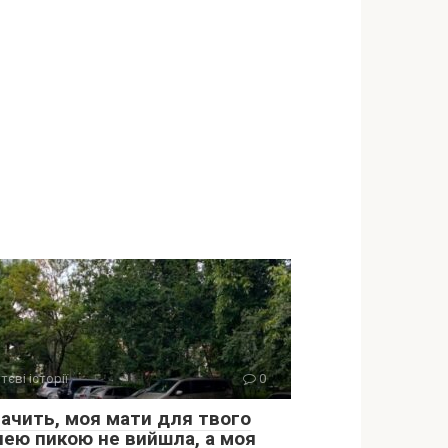
тєві історії
0
начить, моя мати для твого
лею пикою не вийшла, а моя