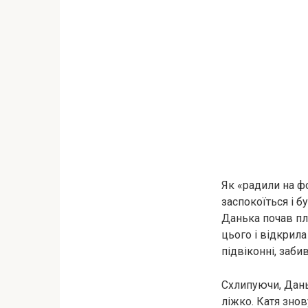
Як «радили на ф
заспокоїться і б
Данька почав пла
цього і відкрила
підвіконні, заби
Схлипуючи, Даньк
ліжко. Катя знов