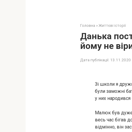
Головна
»
Життєві історії
Данька пост
йому не вір
Дата публікації:
13.11.2020
Зі школи я дружи
були заможні ба
у них народився
Малюк був дуже б
весь час бігав д
відмінно, він за