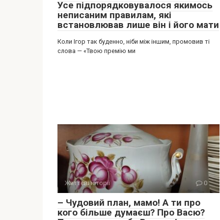
Усе підпорядковувалося якимось
неписаним правилам, які
встановлював лише він і його мати
Коли Ігор так буденно, ніби між іншим, промовив ті
слова — «Твою премію ми
Життєві історії
0
– Чудовий план, мамо! А ти про
кого більше думаєш? Про Васю?