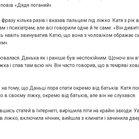
дповів «Дядя поганий».
фразу кілька разів і вказав пальцем під ліжко. Катя з рік
м і психіатрам, але всі говорили одне й те саме: «Він дивит
сь навіть звинуватив Катю, що вона з чоловіком ображає си
ом».
ювалася. Данька як і раніше був неспокійним. Щоночі він в
жка і спав там всю ніч. Він часто говорив, що в темряві хо
 на тому, що Даньці пора спати окремо від батьків. Катя п
о в своєму ліжку, окремо від батьків, але він не слухався.
авшись статей в Інтернеті, вирішила піти на крайні заходи. У
 ліжко, включила нічник, вийшла з кімнати і зачинила двер