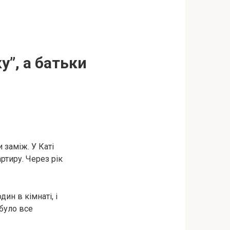
”, а батьки
 заміж. У Каті
ртиру. Через рік
ин в кімнаті, і
 було все