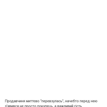
Продавчиня миттєво “перевзулась”, начебто перед нею
з’явився не просто покупець, а важливий гість.