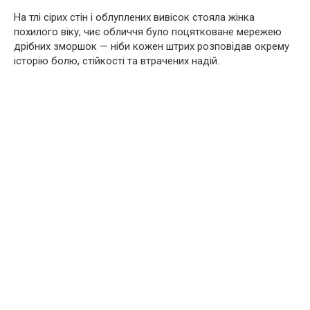
На тлі сірих стін і облуплених вивісок стояла жінка
похилого віку, чиє обличчя було поцятковане мережею
дрібних зморшок — ніби кожен штрих розповідав окрему
історію болю, стійкості та втрачених надій.