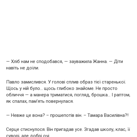
— Хліб нам не сподобався, — зауважила Жанна. — Діти
навіть не доїли.
Павло замислився. У голові сплив образ тієї старенької.
Щось у ній було… щось глибоко знайоме. Не просто
обличчя — а манера триматися, погляд, брошка… І раптом,
як спалах, пам’ять повернулася.
— Невже це вона? – прошепотів він. – Тамара Василівна?!
Серце стиснулося. Він пригадав усе. Згадав школу, клас, її
суворі, але добрі очі.