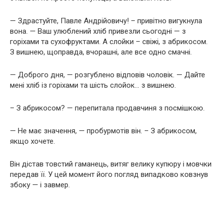
— Здрастуйте, Павле Андрійовичу! – привітно вигукнула
вона. — Ваш улюблений хліб привезли сьогодні — з
горіхами та сухофруктами. А слойки – свіжі, з абрикосом.
З вишнею, щоправда, вчорашні, але все одно смачні.
— Доброго дня, — розгублено відповів чоловік. — Дайте
мені хліб із горіхами та шість слойок… з вишнею.
– З абрикосом? — перепитала продавчиня з посмішкою.
— Не має значення, — пробурмотів він. – З абрикосом,
якщо хочете.
Він дістав товстий гаманець, витяг велику купюру і мовчки
передав її. У цей момент його погляд випадково ковзнув
збоку — і завмер.