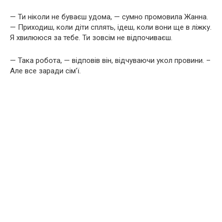
— Ти ніколи не буваєш удома, — сумно промовила Жанна.
— Приходиш, коли діти сплять, ідеш, коли вони ще в ліжку.
Я хвилююся за тебе. Ти зовсім не відпочиваєш.
— Така робота, — відповів він, відчуваючи укол провини. –
Але все заради сім’ї.