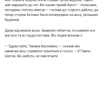
Але тільки в неділю, коли справи трохи вщухли, Павло
зміг вирушити до неї. Він купив гарний букет – тюльпани,
гвоздики, гілочку мімози – і поїхав до старого району, де
тепер стояли безликі багатоповерхівки на місці затишних
будинків.
Двері відчинила вона. Змарніле обличчя, потьмянілі очі,
але все та ж горда постава. Він ледве впізнав її.
— Здрастуйте, Тамара Василівно, — сказав він,
намагаючись стримати тремтіння в голосі. – Я Павло
Шатов. Ви, мабуть, не пам’ятаєте.