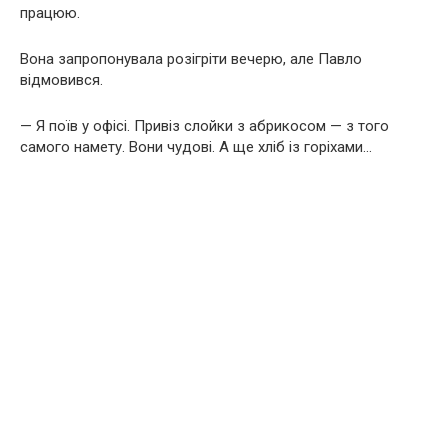
працюю.
Вона запропонувала розігріти вечерю, але Павло
відмовився.
— Я поїв у офісі. Привіз слойки з абрикосом — з того
самого намету. Вони чудові. А ще хліб із горіхами…