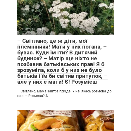
Життєві історії
0
– Світлано, це ж діти, мої
племінники! Мати у них погана, –
буває. Куди їм іти? В дитячий
будинок? – Матір ще ніхто не
позбавив батьківських прав! Я б
зрозуміла, коли б у них не було
батьків і їм би світив притулок, –
але у них є мати! Є! Розумієш
– Світлано, мама завтра приїде. У неї якась розмова до
нас. – Розмова? А