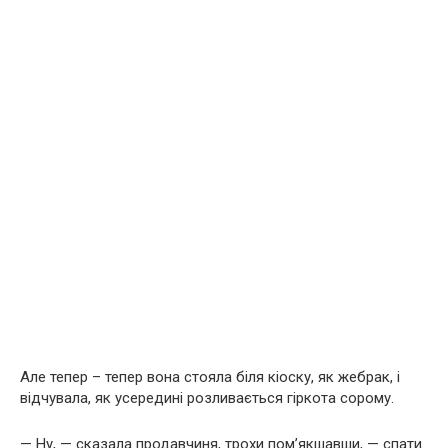
Але тепер – тепер вона стояла біля кіоску, як жебрак, і
відчувала, як усередині розливається гіркота сорому.
— Ну, — сказала продавчиня, трохи пом’якшавши, — спати