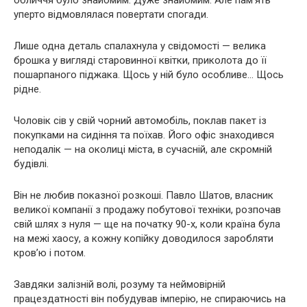
обличчя було знайомим. Дуже знайомим. Але пам’ять
уперто відмовлялася повертати спогади.
Лише одна деталь спалахнула у свідомості — велика
брошка у вигляді старовинної квітки, приколота до її
пошарпаного піджака. Щось у ній було особливе… Щось
рідне.
Чоловік сів у свій чорний автомобіль, поклав пакет із
покупками на сидіння та поїхав. Його офіс знаходився
неподалік — на околиці міста, в сучасній, але скромній
будівлі.
Він не любив показної розкоші. Павло Шатов, власник
великої компанії з продажу побутової техніки, розпочав
свій шлях з нуля — ще на початку 90-х, коли країна була
на межі хаосу, а кожну копійку доводилося заробляти
кров’ю і потом.
Завдяки залізній волі, розуму та неймовірній
працездатності він побудував імперію, не спираючись на