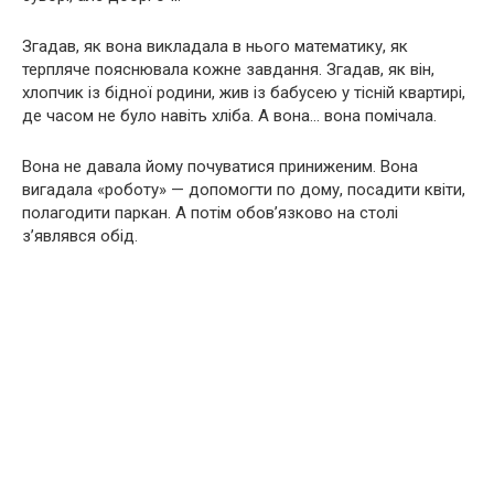
Згадав, як вона викладала в нього математику, як
терпляче пояснювала кожне завдання. Згадав, як він,
хлопчик із бідної родини, жив із бабусею у тісній квартирі,
де часом не було навіть хліба. А вона… вона помічала.
Вона не давала йому почуватися приниженим. Вона
вигадала «роботу» — допомогти по дому, посадити квіти,
полагодити паркан. А потім обов’язково на столі
з’являвся обід.