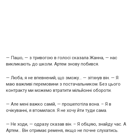
— Пашо, — з тривогою в голосі сказала Жанна, — нас
викликають до школи. Артем знову побився.
— Люба, я не впевнений, що зможу… — зітхнув він. — Я
маю важливі перемовини з постачальником. Без цього
контракту ми можемо втратити мільйонні обороти.
— Але мені важко самій, — прошепотіла вона. – Я в
очікуванні, я втомилася. Я не хочу йти туди сама.
— Не ходи, — одразу сказав він. – Я обіцяю, знайду час. А
Артем… Він отримає ременя, якщо не почне слухатись.