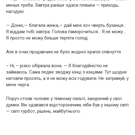
менше треба. Завтра раніше здаси пляшки — приходь,
нагодую.
— Доню,— благала жінка,— дай мені хоч чверть буханця…
Я віддам тобі завтра. Голова паморочиться… Я не можу…
Я просто не можу більше терпіти голод.
Але в очах продавчині не було жодної краплі співчуття.
– Ні, – різко обірвала вона. — Я благодійністю не
займаюсь. Сама ледве зводжу кінці з кінцями. Тут щодня
натовпи просять, а я не можу всіх годувати. Не затримуй, у
мене черга.
Поруч стояв чоловік у темному пальті, занурений у свої
думки. Він здавався відстороненим, ніби був у іншому світі
— світі турбот, рішень, майбутнього.