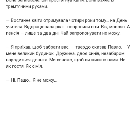
Вона заплакала. Він простягнув квіти. Вона взяла їх
тремтячими руками.
— Востаннє квіти отримувала чотири роки тому… на День
учителя. Відпрацювала рік і… попросили піти. Вік, мовляв. А
пенсія — лише за два дні. Чай запропонувати не можу.
— Я приїхав, щоб забрати вас, — твердо сказав Павло. – У
мене великий будинок. Дружина, двоє синів, незабаром
народиться донька. Ми хочемо, щоб ви жили із нами. Не
як гостя. Як сім’я.
— Ні, Пашо… Я не можу…