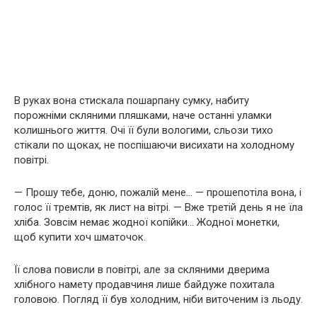
В руках вона стискала пошарпану сумку, набиту
порожніми скляними пляшками, наче останні уламки
колишнього життя. Очі її були вологими, сльози тихо
стікали по щоках, не поспішаючи висихати на холодному
повітрі.
— Прошу тебе, доню, пожалій мене… — прошепотіла вона, і
голос її тремтів, як лист на вітрі. — Вже третій день я не їла
хліба. Зовсім немає жодної копійки… Жодної монетки,
щоб купити хоч шматочок.
Її слова повисли в повітрі, але за скляними дверима
хлібного намету продавчиня лише байдуже похитала
головою. Погляд її був холодним, ніби виточеним із льоду.