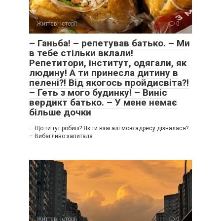
Життєві історії
0
– Ганьба! – репетував батько. – Ми
в тебе стільки вклали!
Репетитори, інститут, одягали, як
людину! А ти принесла дитину в
пелені?! Від якогось пройдисвіта?!
– Геть з мого будинку! – Виніс
вердикт батько. – У мене немає
більше дочки
– Що ти тут робиш? Як ти взагалі мою адресу дізналася?
– Вибагливо запитала
Життєві історії
0