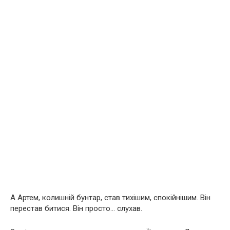
А Артем, колишній бунтар, став тихішим, спокійнішим. Він
перестав битися. Він просто… слухав.