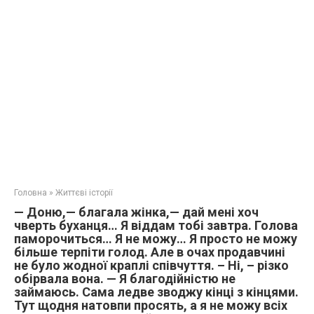
Головна
»
Життєві історії
— Доню,— благала жінка,— дай мені хоч
чверть буханця… Я віддам тобі завтра. Голова
паморочиться… Я не можу… Я просто не можу
більше терпіти голод. Але в очах продавчині
не було жодної краплі співчуття. – Ні, – різко
обірвала вона. — Я благодійністю не
займаюсь. Сама ледве зводжу кінці з кінцями.
Тут щодня натовпи просять, а я не можу всіх