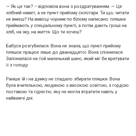
— Як це так? – відповіла вона з роздратуванням. — Це
хлібний намет, а не пункт прийому склотари. Ти що, читати
не вмієш? На вивісці чорним по білому написано: пляшки
приймають у спеціальному пункті, а потім дають гроші на
хліб, на їжу, на життя. Що ти хочеш?
Бабуся розгубилася. Вона не знала, що пункт прийому
пляшок працює лише до дванадцятої. Вона спізнилася.
Запізнилася на той маленький шанс, який міг би врятувати
її з голоду.
Раніше їй і на думку не спадало збирати пляшки. Вона
була вчителькою, людиною з високою освітою, з гордою
поставою та гідністю, яку не могла втратити навіть у
найважчі дні.