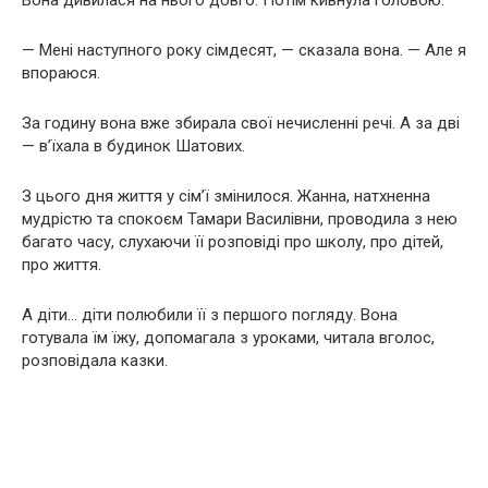
Вона дивилася на нього довго. Потім кивнула головою.
— Мені наступного року сімдесят, — сказала вона. — Але я
впораюся.
За годину вона вже збирала свої нечисленні речі. А за дві
— в’їхала в будинок Шатових.
З цього дня життя у сім’ї змінилося. Жанна, натхненна
мудрістю та спокоєм Тамари Василівни, проводила з нею
багато часу, слухаючи її розповіді про школу, про дітей,
про життя.
А діти… діти полюбили її з першого погляду. Вона
готувала їм їжу, допомагала з уроками, читала вголос,
розповідала казки.