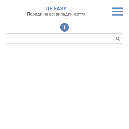
Перейти
ЦЕ EASY
до
Поради на всі випадки життя
вмісту
Пошук: