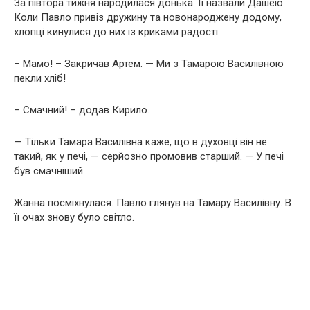
За півтора тижня народилася донька. Її назвали Дашею.
Коли Павло привіз дружину та новонароджену додому,
хлопці кинулися до них із криками радості.
– Мамо! – Закричав Артем. — Ми з Тамарою Василівною
пекли хліб!
– Смачний! – додав Кирило.
— Тільки Тамара Василівна каже, що в духовці він не
такий, як у печі, — серйозно промовив старший. — У печі
був смачніший.
Жанна посміхнулася. Павло глянув на Тамару Василівну. В
її очах знову було світло.