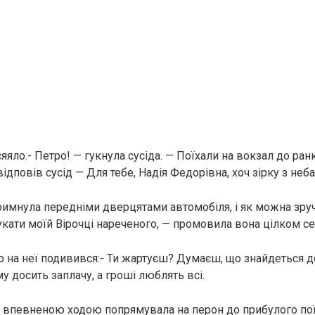
яяло.- Петро! — гукнула сусіда. — Поїхали на вокзал до ран
ідповів сусід — Для тебе, Надія Федорівна, хоч зірку з неба
римнула передніми дверцятами автомобіля, і як можна зруч
кати моїй Вірочці нареченого, — промовила вона цілком се
 на неї подивився:- Ти жартуєш? Думаєш, що знайдеться 
ому досить заплачу, а гроші люблять всі.
 впевненою ходою попрямувала на перон до прибулого пої