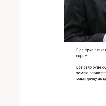
Віра гірко плакал
сором.
Все село буде об
землю провалитис
мама дочку як мо