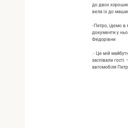
до двох хороших
вела їх до маши
-Петро, їдемо в 
документи у ньог
Федорівни
.- Це мій майбут
заспівали гості.
автомобіля Петр