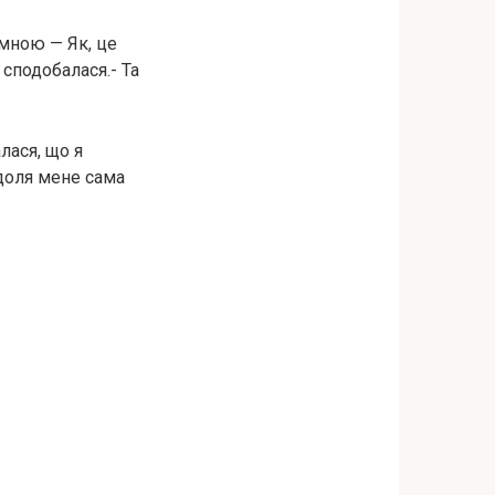
 мною — Як, це
 сподобалася.- Та
лася, що я
 доля мене сама