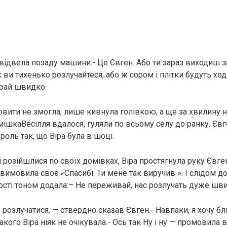
 відвела позаду машини:- Це Євген. Або ти зараз виходиш за
 ви тихенько розлучайтеся, або ж сором і плітки будуть хо
ирай швидко.
овити не змогла, лише кивнула голівкою, а ще за хвилину н
мішкаВесілля вдалося, гуляли по всьому селу до ранку. Євг
оль так, що Віра була в шоці.
ті розійшлися по своїх домівках, Віра простягнула руку Євген
 вимовила своє «Спасибі. Ти мене так виручив ». І слідом до
сті тоном додала:
– Не переживай, нас розлучать дуже шв
ю розлучатися, — ствердно сказав Євген.- Навпаки, я хочу б
кого Віра ніяк не очікувала.- Ось так Ну і ну — промовила в