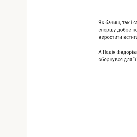
Як бачиш, так і 
спершу добре по
виростити встиг
А Надія Федорів
обернувся для її