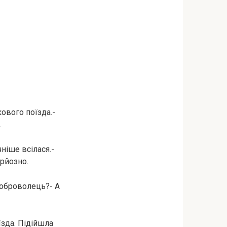
кового поїзда.-
.
ніше всілася.-
рйозно.
доброволець?- А
зда. Підійшла