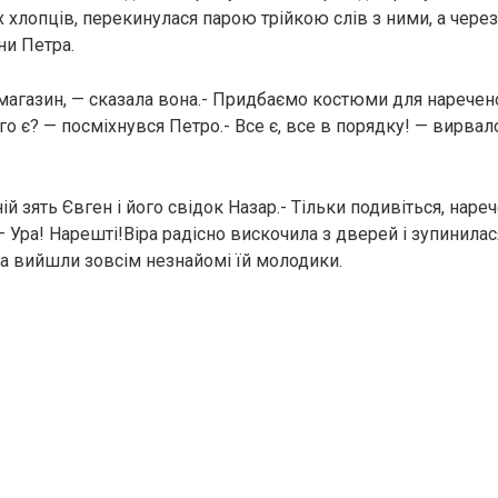
 хлопців, перекинулася парою трійкою слів з ними, а чере
ни Петра.
магазин, — сказала вона.- Придбаємо костюми для нареченог
о є? — посміхнувся Петро.- Все є, все в порядку! — вирвало
ній зять Євген і його свідок Назар.- Тільки подивіться, наре
 — Ура! Нарешті!Віра радісно вискочила з дверей і зупинилася
а вийшли зовсім незнайомі їй молодики.