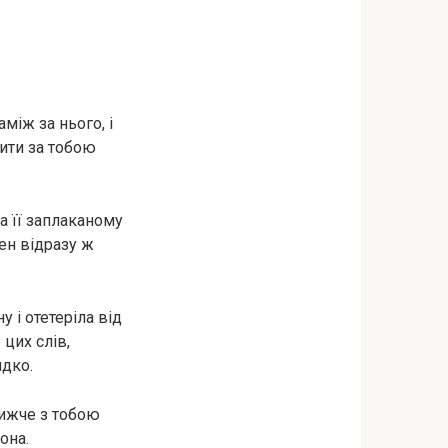
між за нього, і
дити за тобою
а її заплаканому
ен відразу ж
у і отетеріла від
 цих слів,
идко.
лижче з тобою
она.