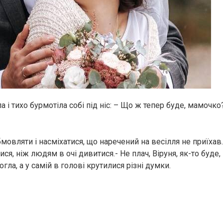
а і тихо бурмотіла собі під ніс: –
Що ж тепер буде, мамочко?
мовляти і насміхатися, що наречений на весілля не приїхав
я, ніж людям в очі дивитися.- Не плач, Віруня, як-то буде
гла, а у самій в голові крутилися різні думки.