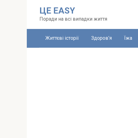
Перейти
ЦЕ EASY
до
вмісту
Поради на всі випадки життя
Життєві історії
Здоров’я
Їжа