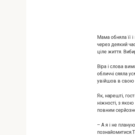
Мама обняла її і
через деякий час
ціле життя. Виб
Віра і слова вим
обличчі сяяла ус
увійшов в свою р
Як, нарешті, гос
ніжності, з якою
повним серйозно
– А я і не плану
познайомитися.Та