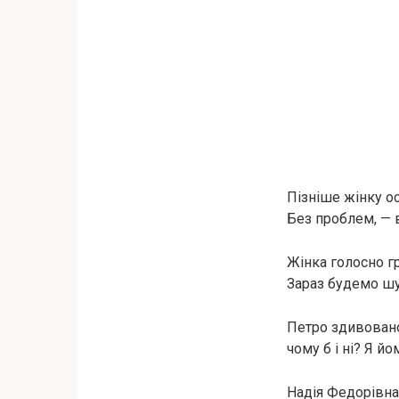
Пізніше жінку ос
Без проблем, — в
Жінка голосно г
Зараз будемо шу
Петро здивовано
чому б і ні? Я й
Надія Федорівна