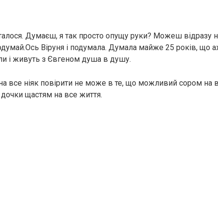
сталося. Думаєш, я так просто опущу руки? Можеш відразу н
думай.Ось Віруня і подумала. Думала майже 25 років, що а
ли і живуть з Євгеном душа в душу.
на все ніяк повірити не може в те, що можливий сором на 
 дочки щастям на все життя.