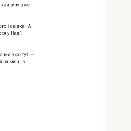
з хвилину вже
о і свідка.- А
ся у Надії
чений вже тут! —
 на місці: з