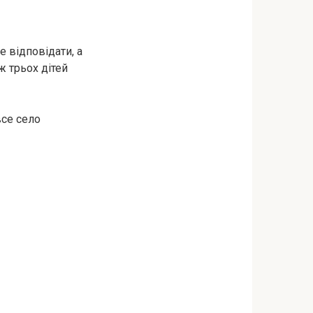
е відповідати, а
ж трьох дітей
все село