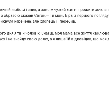
вічній любові і зник, а зовсім чужий життя прожити хоче зі
з образою сказав Євген.— Ти мені, Віра, з першого погляду
икнула наречена, але хлопець її перебив.
ого дня я твій чоловік. Знаєш, моя мама все життя хвилюва
уся і не знайду свою долю, а я лише їй відповідав, що моя