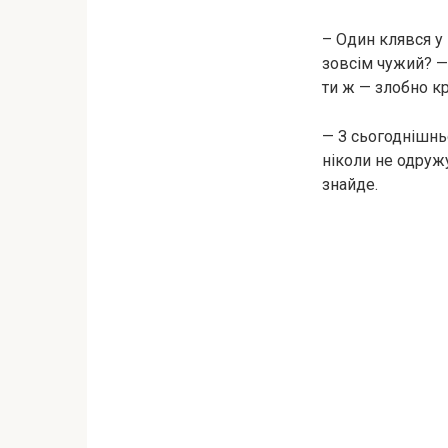
– Один клявся у 
зовсім чужий? — 
ти ж — злобно кр
— З сьогоднішнь
ніколи не одруж
знайде.