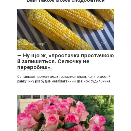
Життєві історії
0
— Ну що ж, «простачка простачкою
й залишиться. Селючку не
переробиш».
Світанкові промені ледь торкалися вікон, коли о шостій
ранку Інну розбудив невблаганний дзвінок будильника.
Життєві історії
0