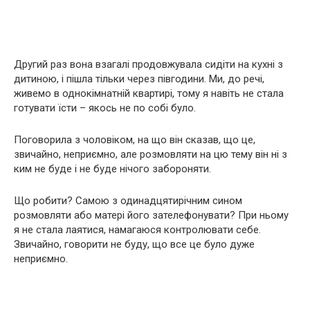
Другий раз вона взагалі продовжувала сидіти на кухні з
дитиною, і пішла тільки через півгодини. Ми, до речі,
живемо в однокімнатній квартирі, тому я навіть не стала
готувати їсти – якось не по собі було.
Поговорила з чоловіком, на що він сказав, що це,
звичайно, неприємно, але розмовляти на цю тему він ні з
ким не буде і не буде нічого забороняти.
Що робити? Самою з одинадцятирічним сином
розмовляти або матері його зателефонувати? При ньому
я не стала лаятися, намагаюся контролювати себе.
Звичайно, говорити не буду, що все це було дуже
неприємно.