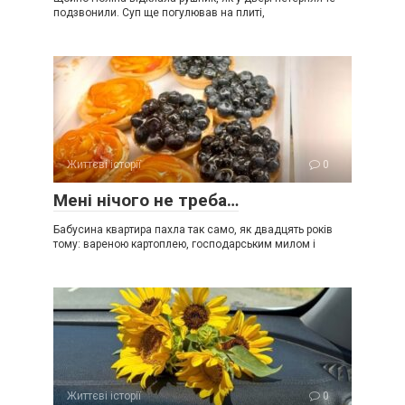
подзвонили. Суп ще погулював на плиті,
Життєві історії
0
Мені нічого не треба…
Бабусина квартира пахла так само, як двадцять років
тому: вареною картоплею, господарським милом і
Життєві історії
0