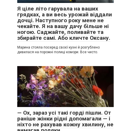
Я ціле літо гарувала на ваших
грядках, а ви весь урожай віддали
дочці. Наступного року мене не
чекайте. Я на вашу дачу більше ні
ногою. Саджайте, поливайте та
збирайте самі. Або кличте Оксану.
Марина стояла посеред своєї кухні й розгублено
дивилася на порожні полиці комори. Все чисто.
Життєві історії
0
— Ох, зараз усі такі горді пішли. От
раніше жінки рідні допомагали — і
ніхто не рахував кожну хвилину, не
вимагав подяки