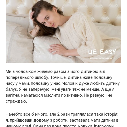
Ми з чоловіком живемо разом з його дитиною від
попереднього шлюбу. Точніше, дитина живе половину
часу у мами, половину у нас. Чоловік дуже любить дитину,
балує. Я не заперечую, мені уваги теж не менше. А ще я
вагітна, намагаюся мислити позитивно. Не ревную і не
страждаю.
Начебто все б нічого, але 2 рази траплялася така історія:
я, прийшовши додому з роботи, заставала мати дитини в
нашому домі. Один раз вона просто мовчки, ігноруючи