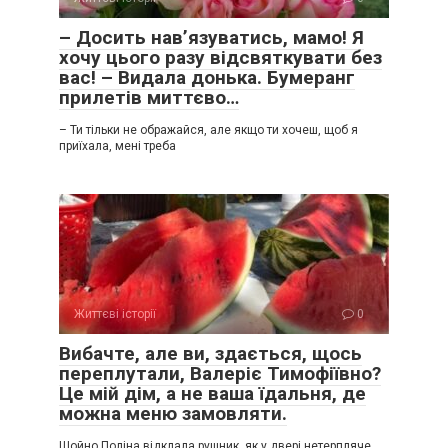
– Досить нав’язуватись, мамо! Я
хочу цього разу відсвяткувати без
вас! – Видала донька. Бумеранг
прилетів миттєво…
– Ти тільки не ображайся, але якщо ти хочеш, щоб я
приїхала, мені треба
Життєві історії
0
Вибачте, але ви, здається, щось
переплутали, Валеріє Тимофіївно?
Це мій дім, а не ваша їдальня, де
можна меню замовляти.
Щойно Поліна відклала рушник, як у двері нетерпляче