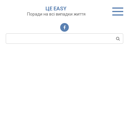
Перейти
ЦЕ EASY
до
Поради на всі випадки життя
вмісту
Пошук: