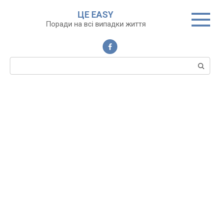
Перейти
ЦЕ EASY
до
Поради на всі випадки життя
вмісту
Пошук: