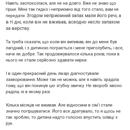
Навіть заспокоїлася, але не на довго. Вже не знаю що
гірше. Мені так гидко і неприємно від того стало, вам не
Згодом неприємний запах мали його речі, а
передати.
в ті дні, коли він не вживав, всеодно несло запахом
за верству.
Та треба сказати, що коли він випивав, він до мене був
лагідний, і з дитиною пограється і мене приголубить, і все,
наче як добре. Так продовжувалося кілька років, поки в
нього не стали серйозно здавати нирки.
І в один прекрасний день лікарі діагностували
захворювання. Може так не можна, але я навіть зраділа
тому, що він покинув цю згубну звичку. Не хворобі звісно
раділа, ні в якому разі.
Кілька місяців не вживав. Але відносини в сім’ї стали
значно погіршуватися. Його все дратувало, то я щось не
так зроблю, то дитина надто голосно впустить олівці з
рук.