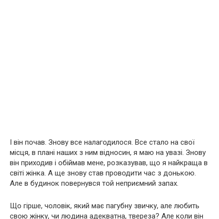
І він почав. Знову все налагодилося. Все стало на свої
місця, в плані наших з ним відносин, я маю на увазі. Знову
він приходив і обіймав мене, розказував, що я найкраща в
світі жінка. А ще знову став проводити час з донькою.
Але в будинок повернувся той неприємний запах.
Що гірше, чоловік, який має пагубну звичку, але любить
свою жінку, чи людина адекватна, твереза? Але коли він