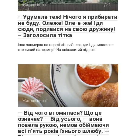
Життєві історії
0
– Удумала теж! Нічого я прибирати
не буду. Олеже! Оле-е-же! Іди
сюди, подивися на свою дружину!
– Заголосила тітка
Інна завмерла на порозі літньої веранди і дивилася на
жахливий натюрморт. На свіжовитий підлозі
Життєві історії
0
— Від чого втомилася? Що це
означає? — Від усього, — вона
повела рукою, немов обіймаючи
всі п’ять років їхнього шлюбу. —