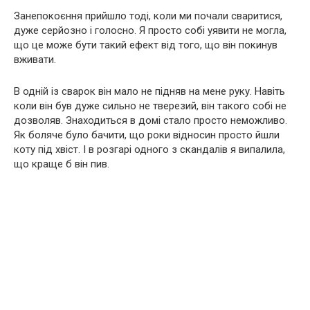
Занепокоєння прийшло тоді, коли ми почали сваритися,
дуже серйозно і голосно. Я просто собі уявити не могла,
що це може бути такий ефект від того, що він покинув
вживати.
В одній із сварок він мало не підняв на мене руку. Навіть
коли він був дуже сильно не тверезий, він такого собі не
дозволяв. Знаходиться в домі стало просто неможливо.
Як боляче було бачити, що роки відносин просто йшли
коту під хвіст. І в розгарі одного з скандалів я випалила,
що краще б він пив.