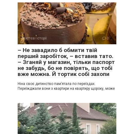
Життєві історії
0
– Не завадило б обмити твій
перший заробіток, – вставив тато.
– Зганяй у магазин, тільки паспорт
не забудь, бо не повірять, що тобі
вже можна. Й тортик собі захопи
Ніна своє дитинство пам’ятала по переїздах.
Переїжджали вони з квартири на квартиру щороку, може