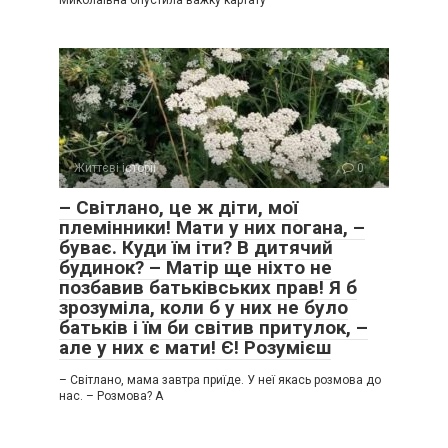
Миколаївна опустила важку картату
Життєві історії
0
– Світлано, це ж діти, мої
племінники! Мати у них погана, –
буває. Куди їм іти? В дитячий
будинок? – Матір ще ніхто не
позбавив батьківських прав! Я б
зрозуміла, коли б у них не було
батьків і їм би світив притулок, –
але у них є мати! Є! Розумієш
– Світлано, мама завтра приїде. У неї якась розмова до
нас. – Розмова? А