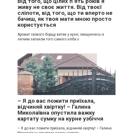
Від того, що цілих п’ять років я
живу не своє життя. Від твоєї
сліпоти, від того, що ти вперто не
бачиш, як твоя мати мною просто
користується
Аромат свіжого борщу витав у кухні, змішуючись із
легким запахом того самого хліба з
Життєві історії
0
– Я до вас пожити приїхала,
відчиняй хвіртку! – Галина
Миколаївна опустила важку
картату сумку на курне узбіччя
– Я до вас пожити приїхала, відчиняй хвіртку! – Галина