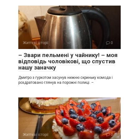
Життєві історії
0
– Звари пельмені у чайнику! – моя
відповідь чоловікові, що спустив
нашу заначку
Дмитро з гуркотом засунув нижню скриньку комода і
роздратовано глянув на порожні полиці. –
Життєві історії
0