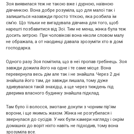
Зоя виявилася теж не такою вже і дурною, наївною
дівчинкою. Вона добре розуміла, що для малої так і
залишиться назавжди просто тіткою, яка розбила їм
сім’ю. Що тільки не вигадувала дівчина для того, щоб
нарешті позбавитися від Зої. Тим не менш, жінка була теж
досить хитрою. При чоловікові вона ніколи словом малу
не ображала, а от наодинці давала зрозуміти хто в домі
господарка.
Одного разу Зоя помітила, що в неї пропав гребінець. Зоя
завжди дожила його на одне і те саме місце. Вона
перевернула весь дім але так і не знайшла. Через 2 дні
знайшла його там, де завжди лишала, тому дуже
здивувалася такій знахідці, а ще через тиждень під
дверима власного будинку знайшла підклад.
Там було її волосся, змотане докупи з чорним пір’ям
ворони, і ще якимсь жахом. Жінка не розгубилася і
звернулася до сусідів. У них були камери нагляду і окрім
домашніх до воріт ніхто навіть не підходив, тому вона
зрозуміла все.