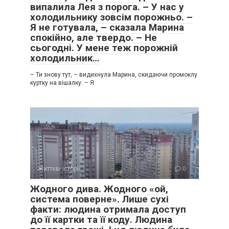
випалила Лея з порога. – У нас у
холодильнику зовсім порожньо. –
Я не готувала, – сказала Марина
спокійно, але твердо. – Не
сьогодні. У мене теж порожній
холодильник…
– Ти знову тут, – видихнула Марина, скидаючи промоклу
куртку на вішалку. – Я
Життєві історії
0
Жодного дива. Жодного «ой,
система поверне». Лише сухі
факти: людина отримала доступ
до її картки та її коду. Людина