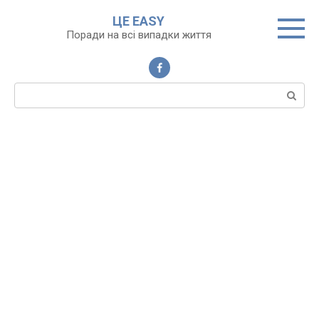
Перейти
ЦЕ EASY
до
Поради на всі випадки життя
вмісту
Пошук: