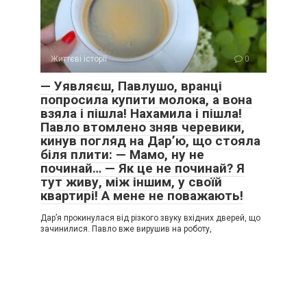
Життєві історії
0
— Уявляєш, Павлушо, вранці
попросила купити молока, а вона
взяла і пішла! Нахамила і пішла!
Павло втомлено зняв черевики,
кинув погляд на Дар’ю, що стояла
біля плити: — Мамо, ну не
починай… — Як це не починай? Я
тут живу, між іншим, у своїй
квартирі! А мене не поважають!
Дар’я прокинулася від різкого звуку вхідних дверей, що
зачинилися. Павло вже вирушив на роботу,