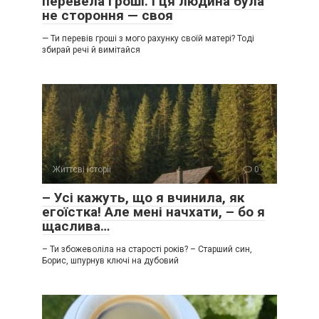
перевела гроші. І ця людина була
не стороння — своя
— Ти перевів гроші з мого рахунку своїй матері? Тоді
збирай речі й вимітайся
Життєві історії
0
– Усі кажуть, що я вчинила, як
егоїстка! Але мені начхати, – бо я
щаслива…
– Ти збожеволіла на старості років? – Старший син,
Борис, шпурнув ключі на дубовий