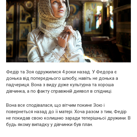
Федір та Зоя одружилися 4 роки назад. У Федора є
донька від попереднього шлюбу, навіть не донька а
падчериця. Вона з виду дуже культурна та хороша
дівчинка, а по факту справжній диявол в спідниці.
Вона все сподівалася, що вітчим покине Зою і
повернеться назад до її матері. Хоча разом з тим, Федір
не покидав свою колишню заради теперішньої дружини. В
будь якому випадку у дівчинки був план.