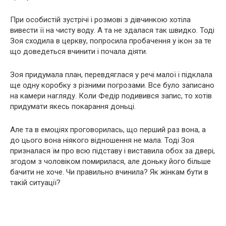
При особистій зустрічі і розмові з дівчинкою хотіла
вивести її на чисту воду. А та не здалася так швидко. Тоді
Зоя сходила в церкву, попросила пробачення у ікон за те
що доведеться вчинити і почала діяти.
Зоя придумала план, перевдяглася у речі малої і підклала
ще одну коробку з різними погрозами. Все було записано
на камери нагляду. Коли Федір подивився запис, то хотів
придумати якесь покарання доньці.
Але та в емоціях проговорилась, що перший раз вона, а
до цього вона ніякого відношення не мала. Тоді Зоя
призналася їм про всю підставу і виставила обох за двері,
згодом з чоловіком помирилася, але доньку його більше
бачити не хоче. Чи правильно вчинила? Як жінкам бути в
такій ситуації?