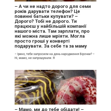
– А чи не надто дорого для семи
років дарувати телефон? Це
повинні батьки купувати? –
Дорого? Тобі не дорого. Ти
працюєш у найбільшій компанії
нашого міста. Там зарплати, про
які можна лише мріяти. Могла
просто гроші у конверті
подарувати. За себе та за маму
– Ірино, тебе запросили на день народження Вірочки? –
Ні, мамо, не запрошували. Я
Життєві історії
0
– Мамо, ми до тебе обідати! –