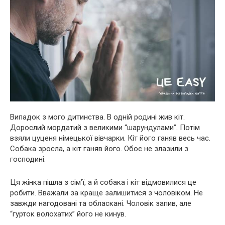
Випадок з мого дитинства. В одній родині жив кіт.
Дорослий мордатий з великими “шарундулами”. Потім
взяли цуценя німецької вівчарки. Кіт його ганяв весь час.
Собака зросла, а кіт ганяв його. Обоє не злазили з
господині.
Ця жінка пішла з сім’ї, а й собака і кіт відмовилися це
робити. Вважали за краще залишитися з чоловіком. Не
завжди нагодовані та обласкані. Чоловік запив, але
“гурток волохатих” його не кинув.