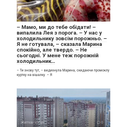
Життєві історії
0
– Мамо, ми до тебе обідати! –
випалила Лея з порога. – У нас у
холодильнику зовсім порожньо. –
Я не готувала, – сказала Марина
спокійно, але твердо. – Не
сьогодні. У мене теж порожній
холодильник…
– Ти знову тут, – видихнула Марина, скидаючи промоклу
куртку на вішалку. – Я
Життєві історії
0