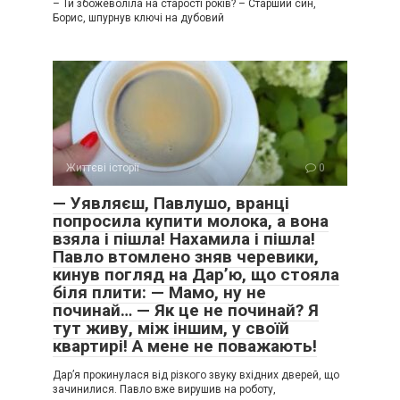
– Ти збожеволіла на старості років? – Старший син,
Борис, шпурнув ключі на дубовий
Життєві історії
0
— Уявляєш, Павлушо, вранці
попросила купити молока, а вона
взяла і пішла! Нахамила і пішла!
Павло втомлено зняв черевики,
кинув погляд на Дар’ю, що стояла
біля плити: — Мамо, ну не
починай… — Як це не починай? Я
тут живу, між іншим, у своїй
квартирі! А мене не поважають!
Дар’я прокинулася від різкого звуку вхідних дверей, що
зачинилися. Павло вже вирушив на роботу,