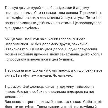
Пес сусідських курей крав без підказки й додому
приносив цілими. Сам їв тільки коли давали. Терпляче і він
і кіт сиділи чекали, а слони текли й шлунки гули. Потім і кіт
почав промишляти дрібними нальотами. Це породжувало
скандали з сусідами.
Минув час. Запій був закінчений і справи у нього
налагодилися. Не без допомоги друзів, звичайно.
З’явилися гроші й одягнувся добре. В один прекрасний
момент колишня дружина знову зачарувала цього хлопця
і спробувала повернутися в цей будинок.
Пес порвав все, що на ній було зверху, а кіт доповнив все
знизу. І в туфлі теж напудив. Як належно.
Підсумок: Цей хлопець кинув ту дружину і зійшовся з
іншою. Але кіт з собакою з великою підозрою на неї
дивляться.
Висновок: я вірю тваринам більше, ніж жінкам. Собака і кіт
брехати не вміють. Трохи лукавити, щоб приголубили й