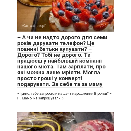
Життєві історії
0
– А чи не надто дорого для семи
років дарувати телефон? Це
повинні батьки купувати? –
Дорого? Тобі не дорого. Ти
працюєш у найбільшій компанії
нашого міста. Там зарплати, про
які можна лише мріяти. Могла
просто гроші у конверті
подарувати. За себе та за маму
– Ірино, тебе запросили на день народження Вірочки? –
Ні, мамо, не запрошували. Я