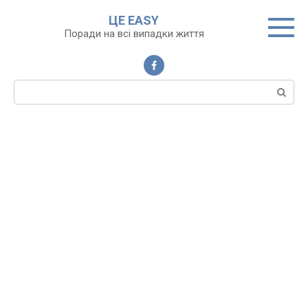
Перейти
ЦЕ EASY
до
Поради на всі випадки життя
вмісту
Пошук: