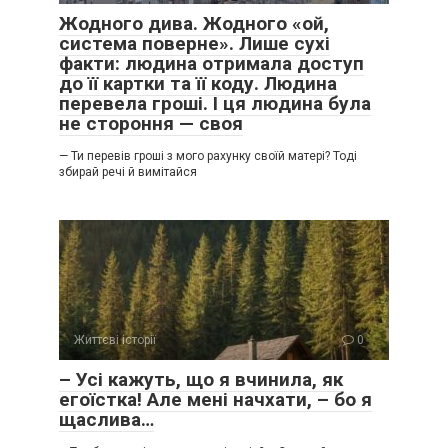
Жодного дива. Жодного «ой,
система поверне». Лише сухі
факти: людина отримала доступ
до її картки та її коду. Людина
перевела гроші. І ця людина була
не стороння — своя
— Ти перевів гроші з мого рахунку своїй матері? Тоді
збирай речі й вимітайся
Життєві історії
0
– Усі кажуть, що я вчинила, як
егоїстка! Але мені начхати, – бо я
щаслива…