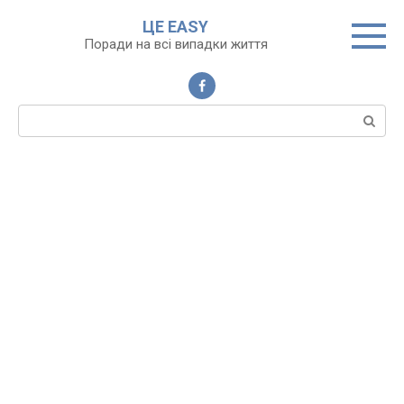
Перейти
ЦЕ EASY
до
Поради на всі випадки життя
вмісту
Пошук: