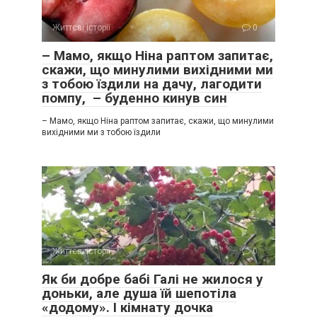
Життєві історії
0
– Мамо, якщо Ніна раптом запитає,
скажи, що минулими вихідними ми
з тобою їздили на дачу, лагодити
помпу, – буденно кинув син
– Мамо, якщо Ніна раптом запитає, скажи, що минулими
вихідними ми з тобою їздили
Життєві історії
0
Як би добре бабі Галі не жилося у
доньки, але душа їй шепотіла
«додому». І кімнату дочка