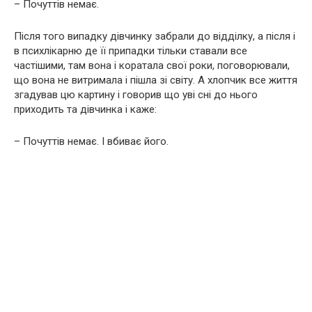
– Почуттів немає.
Після того випадку дівчинку забрали до відділку, а після і
в психлікарню де її припадки тільки ставали все
частішими, там вона і коратала свої роки, поговорювали,
що вона не витримала і пішла зі світу. А хлопчик все життя
згадував цю картину і говорив що уві сні до нього
приходить та дівчинка і каже:
– Почуттів немає. І вбиває його.