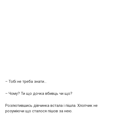
– Тобі не треба знати…
– Чому? Ти що дочка вбивць чи що?
Розлютившись дівчинка встала і пішла. Хлопчик не
розуміючи що сталося пішов за нею.