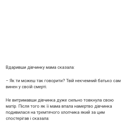
Вдаривши дівчинку мама сказала:
– Як ти можеш так говорити? Твій некчемний батько сам
винен у своїй смерті.
Не витримавши дівчинка дуже сильно товкнула свою
матір. Після того як її мама впала намертво дівчинка
подивилася на тремтячого хлопчика який за цим
спостерігав і сказала: