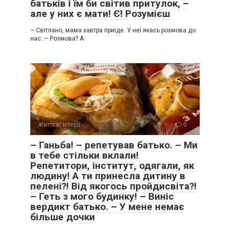
батьків і їм би світив притулок, –
але у них є мати! Є! Розумієш
– Світлано, мама завтра приїде. У неї якась розмова до
нас. – Розмова? А
Життєві історії
0
– Ганьба! – репетував батько. – Ми
в тебе стільки вклали!
Репетитори, інститут, одягали, як
людину! А ти принесла дитину в
пелені?! Від якогось пройдисвіта?!
– Геть з мого будинку! – Виніс
вердикт батько. – У мене немає
більше дочки