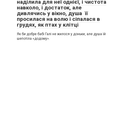
наділила для неї однієї, і чистота
навколо, і достаток, але
дивлячись у вікно, душа її
просилася на волю і сіпалася в
грудях, як птах у клітці
Як би добре бабі Галі не жилося у доньки, але душа їй
шепотіла «додому».