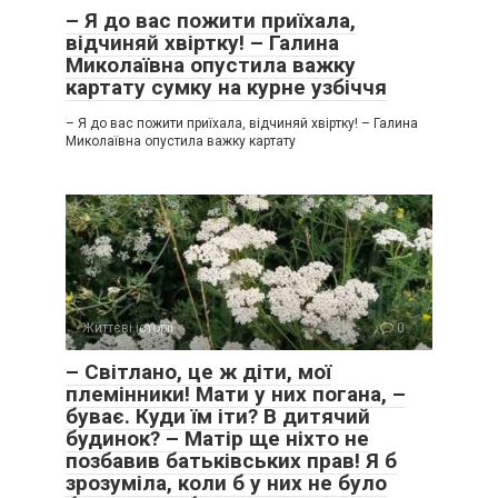
– Я до вас пожити приїхала,
відчиняй хвіртку! – Галина
Миколаївна опустила важку
картату сумку на курне узбіччя
– Я до вас пожити приїхала, відчиняй хвіртку! – Галина
Миколаївна опустила важку картату
Життєві історії
0
– Світлано, це ж діти, мої
племінники! Мати у них погана, –
буває. Куди їм іти? В дитячий
будинок? – Матір ще ніхто не
позбавив батьківських прав! Я б
зрозуміла, коли б у них не було