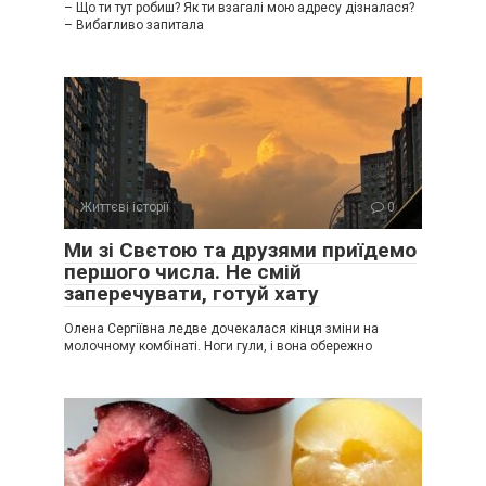
– Що ти тут робиш? Як ти взагалі мою адресу дізналася?
– Вибагливо запитала
Життєві історії
0
Ми зі Свєтою та друзями приїдемо
першого числа. Не смій
заперечувати, готуй хату
Олена Сергіївна ледве дочекалася кінця зміни на
молочному комбінаті. Ноги гули, і вона обережно