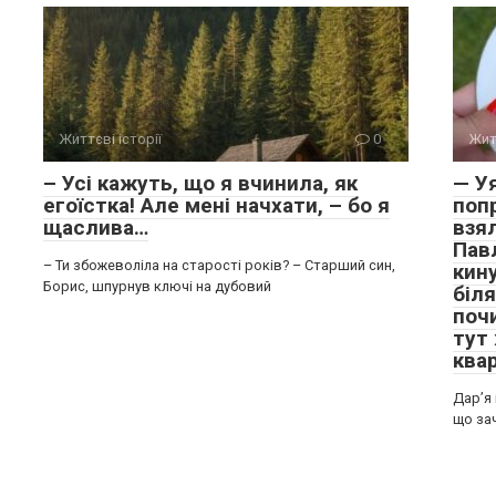
Життєві історії
0
Жит
– Усі кажуть, що я вчинила, як
— У
егоїстка! Але мені начхати, – бо я
поп
щаслива…
взял
Пав
– Ти збожеволіла на старості років? – Старший син,
кин
Борис, шпурнув ключі на дубовий
біля
поч
тут 
ква
Дар’я 
що за