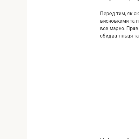
Перед тим, як сю
висновками та пр
все марно. Прави
обидва тільця та