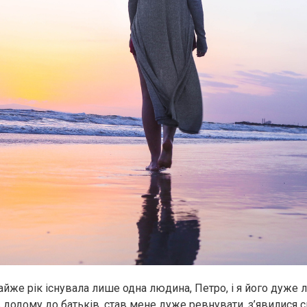
айже рік існувала лише одна людина, Петро, і я його дуже 
в додому до батьків, став мене дуже ревнувати, з’явилися с