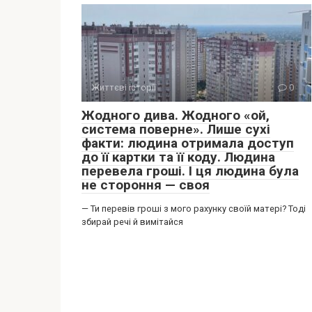
Життєві історії
0
Жодного дива. Жодного «ой,
система поверне». Лише сухі
факти: людина отримала доступ
до її картки та її коду. Людина
перевела гроші. І ця людина була
не стороння — своя
— Ти перевів гроші з мого рахунку своїй матері? Тоді
збирай речі й вимітайся