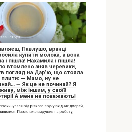
тєві історії
0
являєш, Павлушо, вранці
росила купити молока, а вона
а і пішла! Нахамила і пішла!
ло втомлено зняв черевики,
ув погляд на Дар’ю, що стояла
 плити: — Мамо, ну не
инай… — Як це не починай? Я
живу, між іншим, у своїй
ртирі! А мене не поважають!
прокинулася від різкого звуку вхідних дверей,
чинилися. Павло вже вирушив на роботу,