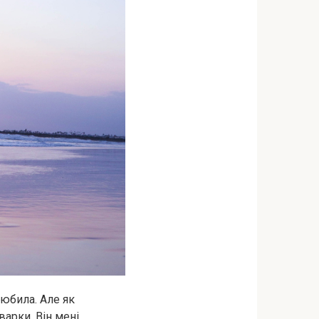
любила. Але як
варки. Він мені