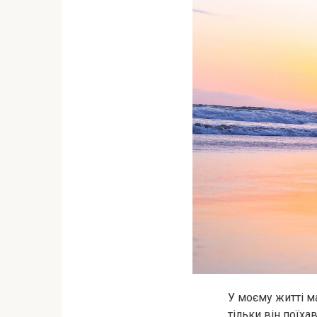
У моєму житті м
тільки він поїха