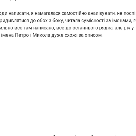
ди написати, я намагалася самостійно аналізувати, не посп
идивлятися до обох з боку, читала сумісності за іменами, 
льно все там написано, все до останнього рядка, але річ у
 імена Петро і Микола дуже схожі за описом.