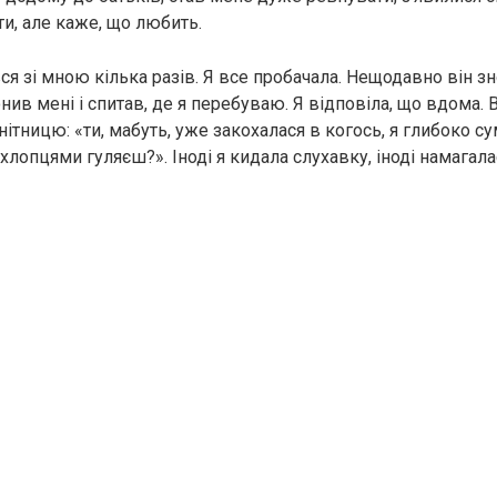
ти, але каже, що любить.
ся зі мною кілька разів. Я все пробачала. Нещодавно він з
нив мені і спитав, де я перебуваю. Я відповіла, що вдома. В
нітницю: «ти, мабуть, уже закохалася в когось, я глибоко с
 хлопцями гуляєш?». Іноді я кидала слухавку, іноді намагал