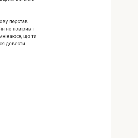
нову перстав
ін не повірив і
умніваюся, що ти
ася довести