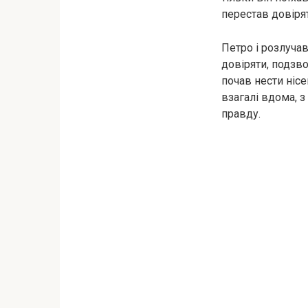
перестав довіря
Петро і розлучав
довіряти, подзво
почав нести нісе
взагалі вдома, з
правду.