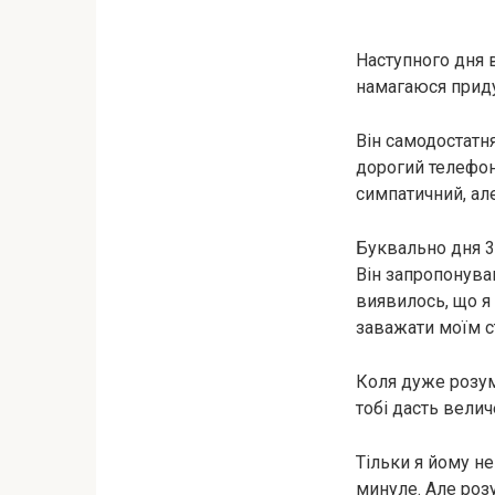
Наступного дня 
намагаюся приду
Він самодостатня
дорогий телефон,
симпатичний, ал
Буквально дня 3
Він запропонував
виявилось, що я 
заважати моїм с
Коля дуже розумн
тобі дасть велич
Тільки я йому н
минуле. Але роз