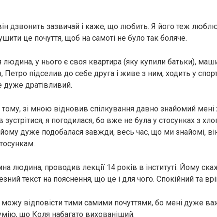
він дзвонить зазвичай і каже, що любить. Я його теж люблю
шити це почуття, щоб на самоті не було так боляче.
 людина, у нього є своя квартира (яку купили батьки), ма
 Петро підселив до себе друга і живе з ним, ходить у спорт
е дуже дратівливий.
 тому, зі мною відновив спілкування давно знайомий мені 
 зустрітися, я погодилася, бо вже не була у стосунках з хло
йому дуже подобалася завжди, весь час, що ми знайомі, він
тосункам.
а людина, проводив лекції 14 років в інституті. Йому скаж
езний текст на пояснення, що це і для чого. Спокійний та в
е можу відповісти тими самими почуттями, бо мені дуже ва
умію, що Коля набагато вихованіший.