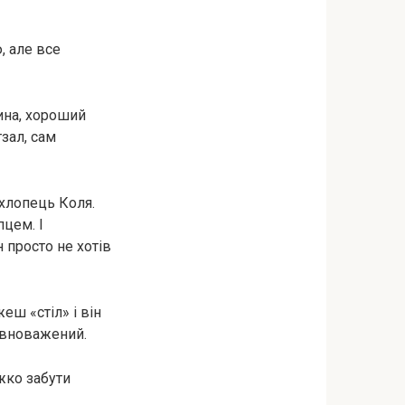
, але все
шина, хороший
зал, сам
хлопець Коля.
пцем. І
 просто не хотів
еш «стіл» і він
рівноважений.
жко забути