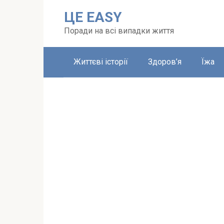
Перейти
ЦЕ EASY
до
вмісту
Поради на всі випадки життя
Життєві історії
Здоров’я
Їжа