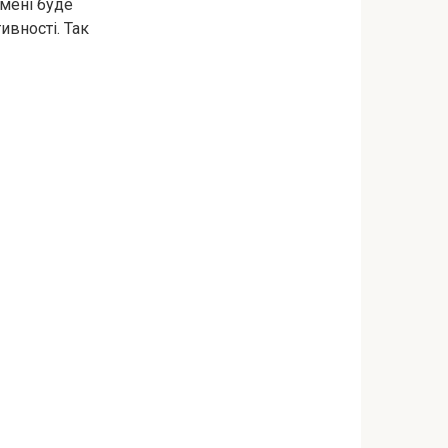
 мені буде
ивності. Так