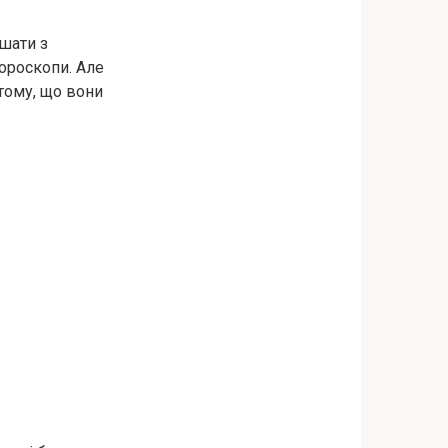
ішати з
гороскопи. Але
 тому, що вони