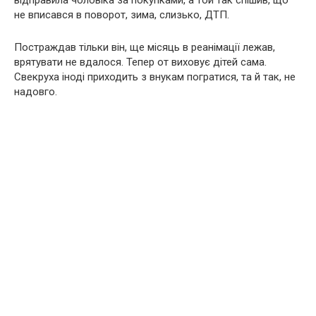
відправила чоловіка за покупками, а той так спішив, що
не вписався в поворот, зима, слизько, ДТП.
Постраждав тільки він, ще місяць в реанімації лежав,
врятувати не вдалося. Тепер от виховує дітей сама.
Свекруха іноді приходить з внукам погратися, та й так, не
надовго.