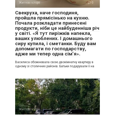
Життєві історії
0
Свекруха, наче господиня,
пройшла прямісінько на кухню.
Почала розкладати принесені
продукти, ніби це найбуденніша річ
у світі. «Я тут пиріжків напекла,
ваших улюблених. І домашнього
сиру купила, і сметанки. Буду вам
допомагати по господарству,
адже ми тепер одна сім’я».
Василиса обожнювала свою двокімнатну квартиру в
одному зі столичних районів. Батьки подарували її на
Життєві історії
0