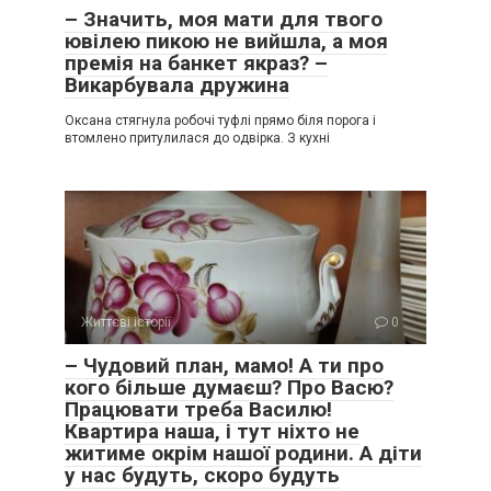
– Значить, моя мати для твого
ювілею пикою не вийшла, а моя
премія на банкет якраз? –
Викарбувала дружина
Оксана стягнула робочі туфлі прямо біля порога і
втомлено притулилася до одвірка. З кухні
Життєві історії
0
– Чудовий план, мамо! А ти про
кого більше думаєш? Про Васю?
Працювати треба Василю!
Квартира наша, і тут ніхто не
житиме окрім нашої родини. А діти
у нас будуть, скоро будуть