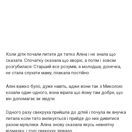
Коли діти почали питати де татко Аліна і не знала що
сказати. Спочатку сказала що хворіє, а потім і зовсім
розгубилася. Старший все розумів, а молодша, донечка,
не стала слухати маму, плакала постійно.
Аліні важко було, дуже навіть, адже вони так з Миколою
кохали один одного, вона вірила що йому там добре, що
він допомагає їм звідти.
Одного разу свекруха прийшла до дітей і почула як внучка
питала коли тато вилікується і прийде до них дивитися
разом мультики. Аліна знову сказала якусь невнятну
відмазку, і тоді свекруху зірвало.