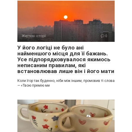
Життєві історії
0
У його логіці не було ані
найменшого місця для її бажань.
Усе підпорядковувалося якимось
неписаним правилам, які
встановлював лише він і його мати
Коли Ігор так буденно, ніби між іншим, промовив ті слова
— «Твою премію ми