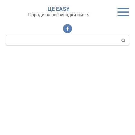
Перейти
ЦЕ EASY
до
Поради на всі випадки життя
вмісту
Пошук: