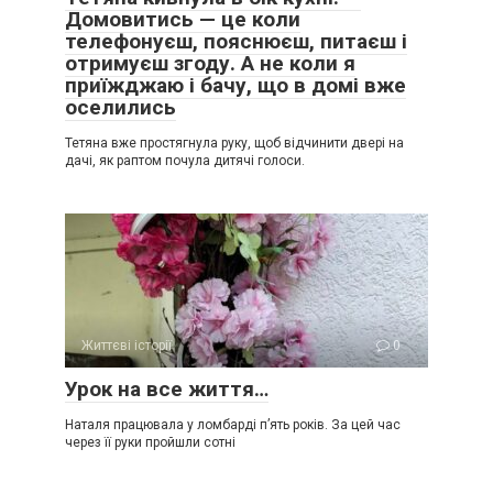
Домовитись — це коли
телефонуєш, пояснюєш, питаєш і
отримуєш згоду. А не коли я
приїжджаю і бачу, що в домі вже
оселились
Тетяна вже простягнула руку, щоб відчинити двері на
дачі, як раптом почула дитячі голоси.
Життєві історії
0
Урок на все життя…
Наталя працювала у ломбарді п’ять років. За цей час
через її руки пройшли сотні