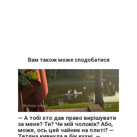
Вам також може сподобатися
Життєві історії
0
— А тобі хто дав право вирішувати
за мене? Ти? Чи мій чоловік? Або,
може, ось цей чайник на плиті? —
Тетяна кивнула в бік кухні. —