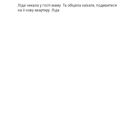
Ліда чекала у гості маму. Та обіцяла заїхати, подивитися
на її нову квартиру. Ліда