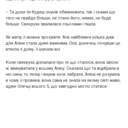
– Та доки ти будеш онуків обманювати, так і скажи що
тато не прийде більше, не стало його, немає, не буде
більше. Свекруха звалилася сльозами і пішла.
Як матір її можна зрозуміти. Але найближчі кілька днів
для Аліни стали дуже важкими, Оля, донечка, почувши це
втекла з дому, її шукали всі.
Коли свекруха дізналася про те що сталося, вона звісно
ж звинуватила у всьому Аліну. Сказала що та відібрала в
неї сина, то тепер і внуків хоче забрати, Аліна не розуміла
в чому її провина, вона сама не знала на якому світі живе,
адже Олечці всього 5, що завгодно могло статися.