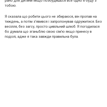
рано для дитини якщо позбудишься все одно я буду з
тобою.
Я сказала що робити цього не збираюся, він пропав на
тиждень, а потім з’явився і запропонував одружитися. Без
весілля, без загсу, просто цивільний шлюб. Я погодилася
бо думала що зганьблю свою сім’ю якщо принесу в
подолі, адже я така завжди правильна була.