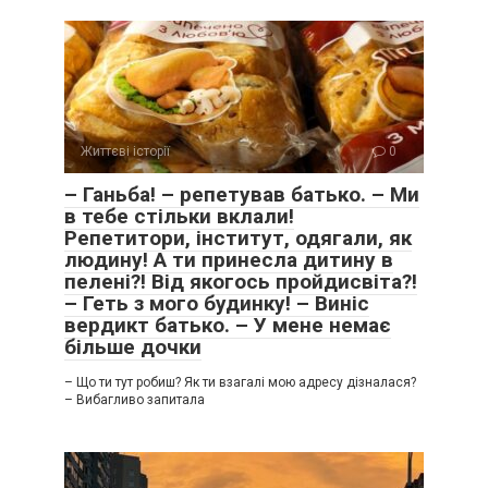
Життєві історії
0
– Ганьба! – репетував батько. – Ми
в тебе стільки вклали!
Репетитори, інститут, одягали, як
людину! А ти принесла дитину в
пелені?! Від якогось пройдисвіта?!
– Геть з мого будинку! – Виніс
вердикт батько. – У мене немає
більше дочки
– Що ти тут робиш? Як ти взагалі мою адресу дізналася?
– Вибагливо запитала