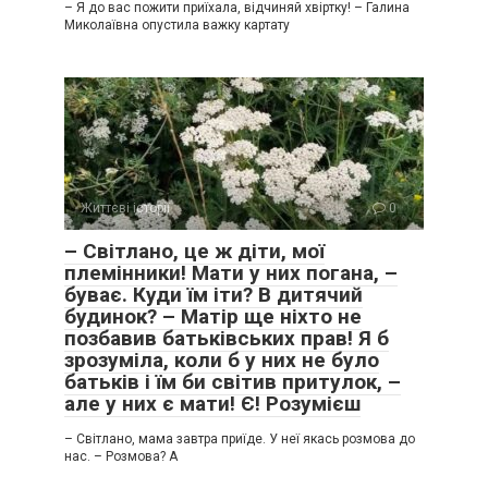
– Я до вас пожити приїхала, відчиняй хвіртку! – Галина
Миколаївна опустила важку картату
Життєві історії
0
– Світлано, це ж діти, мої
племінники! Мати у них погана, –
буває. Куди їм іти? В дитячий
будинок? – Матір ще ніхто не
позбавив батьківських прав! Я б
зрозуміла, коли б у них не було
батьків і їм би світив притулок, –
але у них є мати! Є! Розумієш
– Світлано, мама завтра приїде. У неї якась розмова до
нас. – Розмова? А