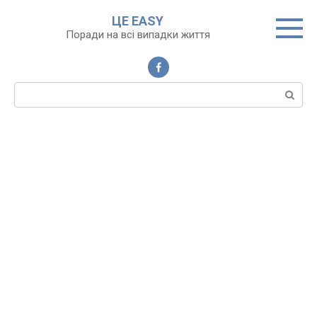
Перейти
ЦЕ EASY
до
Поради на всі випадки життя
вмісту
Пошук: