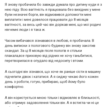
Я знову пробачила бо завжди думала про дитину куди я з
нею піду. Всю вагітність я працювала без вихідних у мене
були незначні борги, він відмовився допомогти мені
виплатити і мені довелося працювати до 8 місяців
вагітності, за весь цей час він дорікав мені, що мої родичі
нікчемні люди і я така ж.
Часом вибачався зізнавався в любові, я пробачала. В
день виписки з пологового будинку він знову закотив
скандал. За ці 8 місяців після пологів я стільки
плакала,все приховую від рідних не хочу ганьбитися,
перетворилася в опудало від недосипу і втоми.
А сьогодні він зізнався, що хоче як раніше сісти в машину
підчепити дівок і кататися. А я сиджу чекаю його кожен
день з роботи, готую, прибираю, щоб йому було
комфортно.
А він користується мною тільки і відмовляє в близькості,
або отримує задоволення тільки він. А я встигла чи ні це