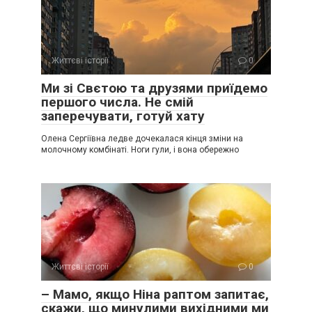
Життєві історії
0
Ми зі Свєтою та друзями приїдемо
першого числа. Не смій
заперечувати, готуй хату
Олена Сергіївна ледве дочекалася кінця зміни на
молочному комбінаті. Ноги гули, і вона обережно
Життєві історії
0
– Мамо, якщо Ніна раптом запитає,
скажи, що минулими вихідними ми