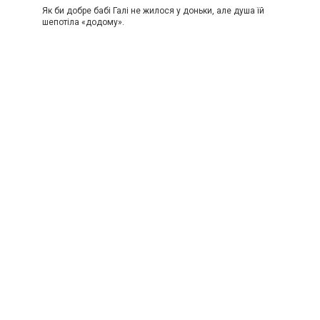
Як би добре бабі Галі не жилося у доньки, але душа їй
шепотіла «додому».