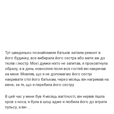
Тут швиденько познайомили батьків затіяли ремонт в
його будинку, все вибирала його сестра або мати аж до
тюлів і люстр. Моєї думки ніхто не запитав, я проковтнула
образу, а в день новосілля після всіх гостей він накричав
на мене. Мовляв, що я не допомагаю його сестрі
накривати стіл його батькам, через місяць він нагримав на
мене, за те, що я перебила його сестру.
В цей час у мене був 4 місяць вагітності, він нервів пішла
кров з носа, я була в шоці адже я любила його до втрати
пульсу, а він ….