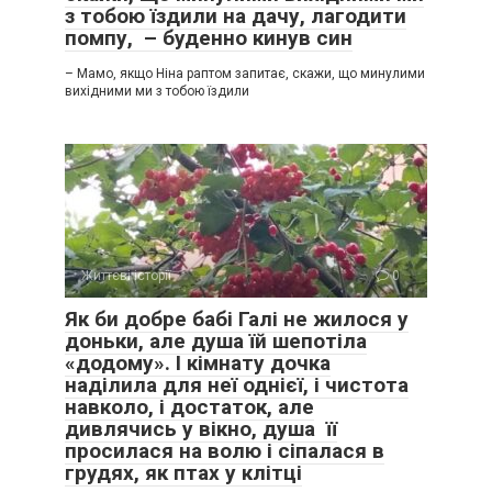
з тобою їздили на дачу, лагодити
помпу, – буденно кинув син
– Мамо, якщо Ніна раптом запитає, скажи, що минулими
вихідними ми з тобою їздили
Життєві історії
0
Як би добре бабі Галі не жилося у
доньки, але душа їй шепотіла
«додому». І кімнату дочка
наділила для неї однієї, і чистота
навколо, і достаток, але
дивлячись у вікно, душа її
просилася на волю і сіпалася в
грудях, як птах у клітці