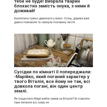
тебе не буде! Вибрала тварин
блохастих замість онука, з ними й
доживай!
Валентина сумно дивилася у вікно. Осінь, дерева вже
давно пожовкли та скинули половину листя.
Без категорії
0
Сусідки по кімнаті її попереджали:
-Марійко, який поганий характер у
твого Віталія, все йому не так, всі
довкола погані, він один центр
землі.
Як пощастило Марії вийти заміж за Віталія? Їй ставлять
таке питання всі, кому не