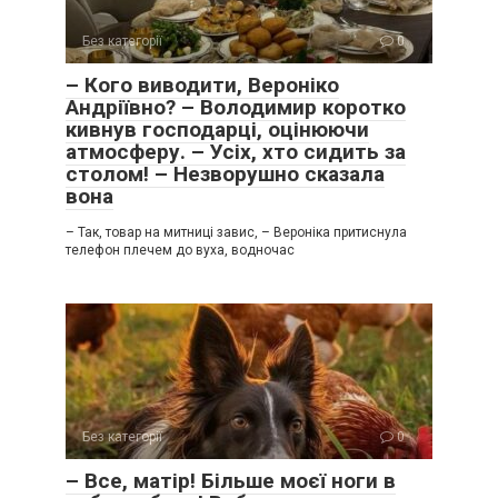
Без категорії
0
– Кого виводити, Вероніко
Андріївно? – Володимир коротко
кивнув господарці, оцінюючи
атмосферу. – Усіх, хто сидить за
столом! – Незворушно сказала
вона
– Так, товар на митниці завис, – Вероніка притиснула
телефон плечем до вуха, водночас
Без категорії
0
– Все, матір! Більше моєї ноги в