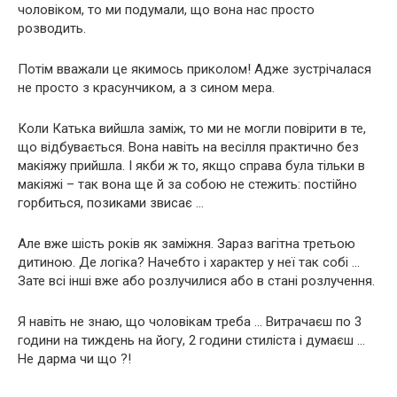
чоловіком, то ми подумали, що вона нас просто
розводить.
Потім вважали це якимось приколом! Адже зустрічалася
не просто з красунчиком, а з сином мера.
Коли Катька вийшла заміж, то ми не могли повірити в те,
що відбувається. Вона навіть на весілля практично без
макіяжу прийшла. І якби ж то, якщо справа була тільки в
макіяжі – так вона ще й за собою не стежить: постійно
горбиться, позиками звисає …
Але вже шість років як заміжня. Зараз вагітна третьою
дитиною. Де логіка? Начебто і характер у неї так собі …
Зате всі інші вже або розлучилися або в стані розлучення.
Я навіть не знаю, що чоловікам треба … Витрачаєш по 3
години на тиждень на йогу, 2 години стиліста і думаєш …
Не дарма чи що ?!