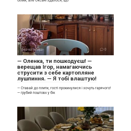
білий, але Оксані здалося, що
Без категорії
0
— Оленка, ти пошкодуєш! —
верещав Ігор, намагаючись
струсити з себе картопляне
лушпиння. — Я тобі влаштую!
— Ставай до плити, гості прокинулися і хочуть гарячого!
— грубий поштовх у бік