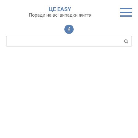
Перейти
ЦЕ EASY
до
Поради на всі випадки життя
вмісту
Пошук: