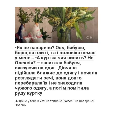
Без категорії
0
-Як не наварено? Ось, бабусю,
борщ на плиті, та і чоловіка немає
у мене… -А куртка чия висить? Не
Олексія? – запитала бабуся,
вказуючи на одяг. Дівчина
підійшла ближче до одягу і почала
розглядати речі, вона довго
перебирала їх і не знаходила
чужого одягу, а потім помітила
руду куртку
-А що це у тебе в хаті не топлено і чогось не наварено?
Чоловік