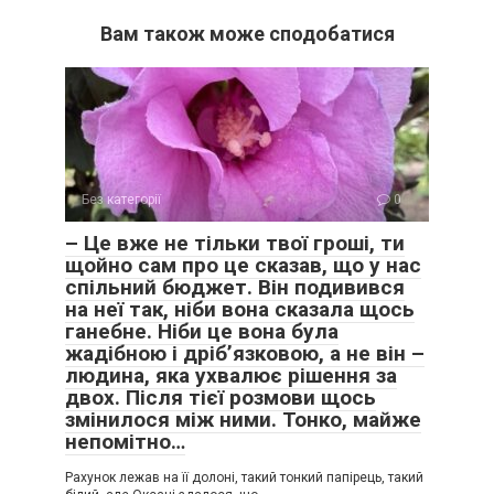
Вам також може сподобатися
Без категорії
0
– Це вже не тільки твої гроші, ти
щойно сам про це сказав, що у нас
спільний бюджет. Він подивився
на неї так, ніби вона сказала щось
ганебне. Ніби це вона була
жадібною і дріб’язковою, а не він –
людина, яка ухвалює рішення за
двох. Після тієї розмови щось
змінилося між ними. Тонко, майже
непомітно…
Рахунок лежав на її долоні, такий тонкий папірець, такий