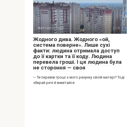
Життєві історії
0
Жодного дива. Жодного «ой,
система поверне». Лише сухі
факти: людина отримала доступ
до її картки та її коду. Людина
перевела гроші. І ця людина була
не стороння — своя
— Ти перевів гроші з мого рахунку своїй матері? Тоді
збирай речі й вимітайся