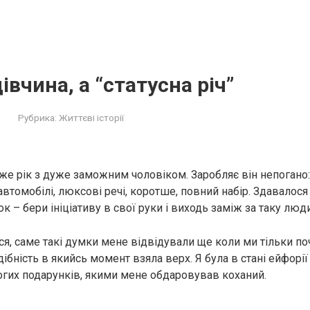
івчина, а “статусна річ”
Рубрика:
Життєві історії
же рік з дуже заможним чоловіком. Заробляє він непогано
автомобілі, люксові речі, коротше, повний набір. Здавалося
 – бери ініціативу в свої руки і виходь заміж за таку люд
ся, саме такі думки мене відвідували ще коли ми тільки п
дібність в якийсь момент взяла верх. Я була в стані ейфорії
гих подарунків, якими мене обдаровував коханий.