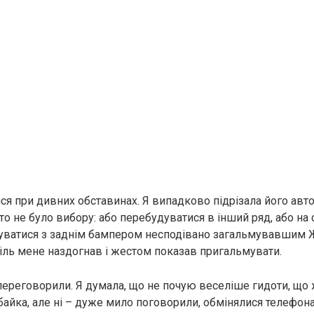
я при дивних обставинах. Я випадково підрізала його авт
то не було вибору: або перебудуватися в інший ряд, або на
уватися з заднім бампером несподівано загальмувавшим Ж
іль мене наздогнав і жестом показав пригальмувати.
переговорили. Я думала, що не почую веселіше гидоти, що 
байка, але ні – дуже мило поговорили, обмінялися телефона