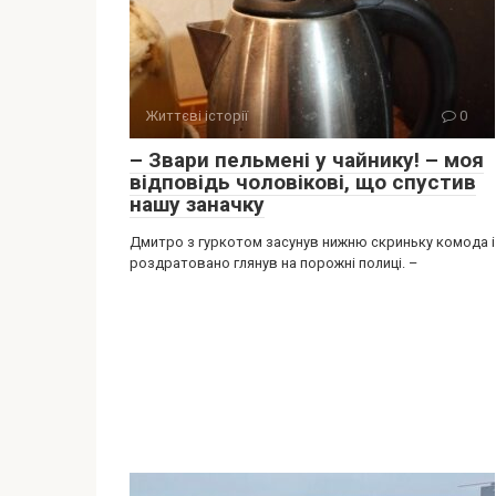
Життєві історії
0
– Звари пельмені у чайнику! – моя
відповідь чоловікові, що спустив
нашу заначку
Дмитро з гуркотом засунув нижню скриньку комода і
роздратовано глянув на порожні полиці. –