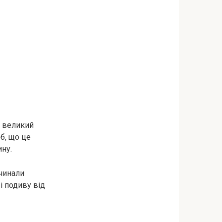
: великий
 б, що це
ину.
очинали
 і подиву від