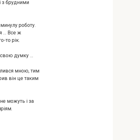
і з брудними
 минулу роботу.
я … Все ж
о-то рік.
м свою думку …
валився мною, тим
рив він це таким
 не можуть і за
яріям.