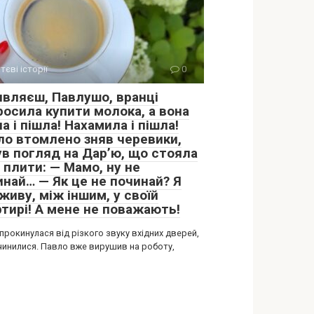
тєві історії
0
являєш, Павлушо, вранці
росила купити молока, а вона
а і пішла! Нахамила і пішла!
ло втомлено зняв черевики,
ув погляд на Дар’ю, що стояла
 плити: — Мамо, ну не
инай… — Як це не починай? Я
живу, між іншим, у своїй
ртирі! А мене не поважають!
прокинулася від різкого звуку вхідних дверей,
чинилися. Павло вже вирушив на роботу,