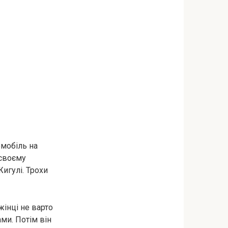
омобіль на
 своєму
игулі. Трохи
жінці не варто
ми. Потім він