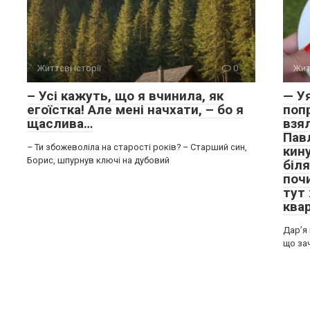
Життєві історії
0
Жит
– Усі кажуть, що я вчинила, як
— У
егоїстка! Але мені начхати, – бо я
поп
щаслива…
взял
Пав
– Ти збожеволіла на старості років? – Старший син,
кин
Борис, шпурнув ключі на дубовий
біля
поч
тут 
ква
Дар’я 
що за