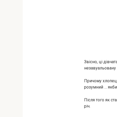
Звісно, ці дівча
незавуальовану 
Причому хлопець 
розумний … якби
Після того як ст
річ.