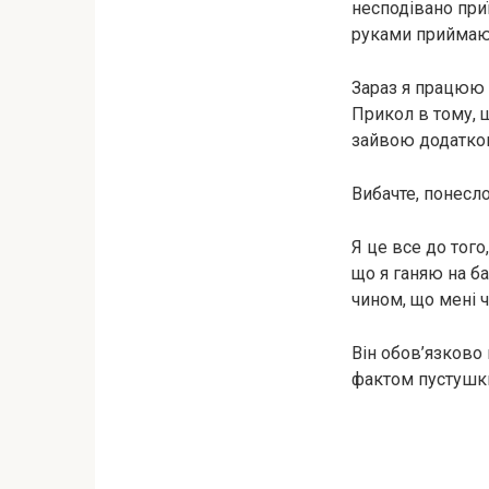
несподівано при
руками приймаю 
Зараз я працюю 
Прикол в тому, 
зайвою додаткова
Вибачте, понесл
Я це все до того
що я ганяю на б
чином, що мені 
Він обов’язково 
фактом пустушки,