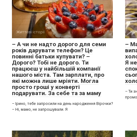
Життєві історії
0
Жит
– А чи не надто дорого для семи
– Ма
років дарувати телефон? Це
випа
повинні батьки купувати? –
хол
Дорого? Тобі не дорого. Ти
Я не
працюєш у найбільшій компанії
спок
нашого міста. Там зарплати, про
сьо
які можна лише мріяти. Могла
хол
просто гроші у конверті
– Ти з
подарувати. За себе та за маму
промок
– Ірино, тебе запросили на день народження Вірочки?
– Ні, мамо, не запрошували. Я