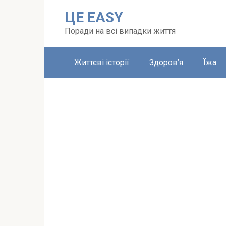
Перейти
ЦЕ EASY
до
вмісту
Поради на всі випадки життя
Життєві історії
Здоров’я
Їжа