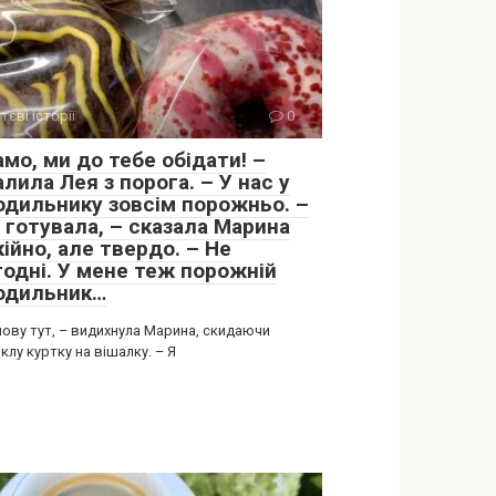
тєві історії
0
мо, ми до тебе обідати! –
лила Лея з порога. – У нас у
одильнику зовсім порожньо. –
 готувала, – сказала Марина
ійно, але твердо. – Не
годні. У мене теж порожній
одильник…
нову тут, – видихнула Марина, скидаючи
лу куртку на вішалку. – Я