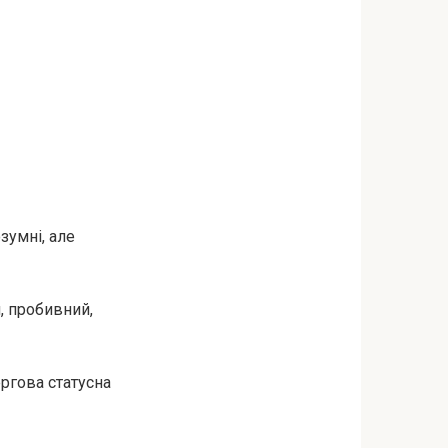
зумні, але
, пробивний,
ергова статусна