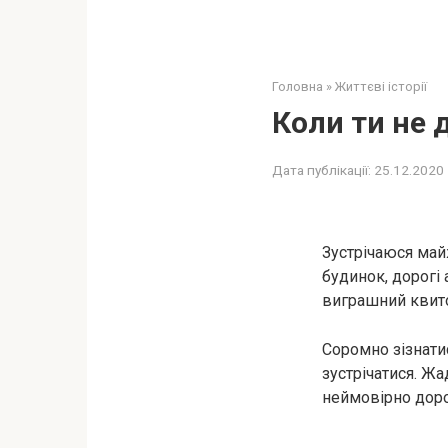
Головна
»
Життєві історії
Коли ти не д
Дата публікації:
25.12.2020
Зустрічаюся май
будинок, дорогі 
виграшний квиток
Соромно зізнати
зустрічатися. Жа
неймовірно доро