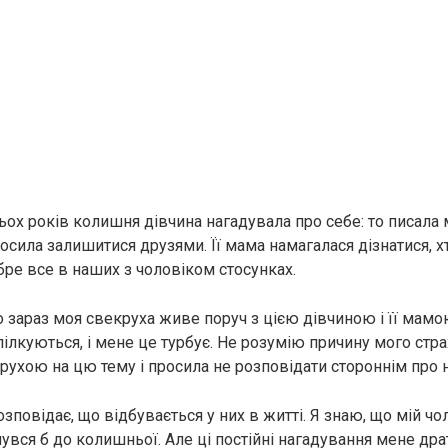
ьох років колишня дівчина нагадувала про себе: то писала
росила залишитися друзями. Її мама намагалася дізнатися, хт
бре все в наших з чоловіком стосунках.
о зараз моя свекруха живе поруч з цією дівчиною і її мам
пілкуються, і мене це турбує. Не розумію причину мого стра
крухою на цю тему і просила не розповідати стороннім про 
озповідає, що відбувається у них в житті. Я знаю, що мій ч
увся б до колишньої. Але ці постійні нагадування мене дра