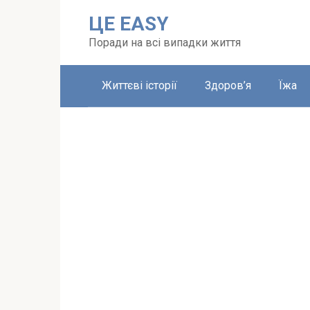
Перейти
ЦЕ EASY
до
вмісту
Поради на всі випадки життя
Життєві історії
Здоров’я
Їжа