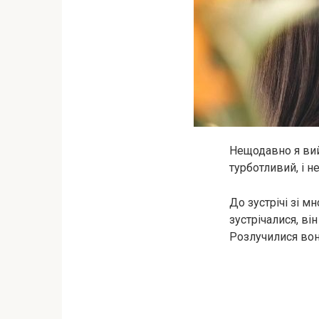
Нещодавно я вий
турботливий, і н
До зустрічі зі 
зустрічалися, він
Розлучилися вон