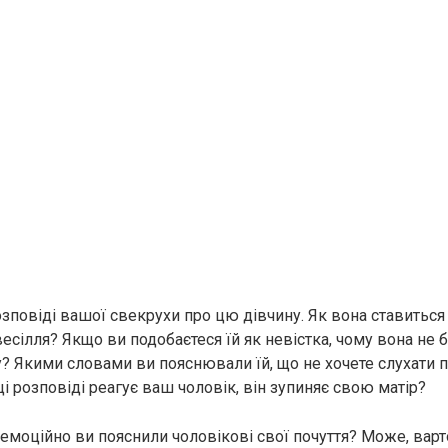
озповіді вашої свекрухи про цю дівчину. Як вона ставиться
есілля? Якщо ви подобаєтеся їй як невістка, чому вона не
? Якими словами ви пояснювали їй, що не хочете слухати
 ці розповіді реагує ваш чоловік, він зупиняє свою матір?
 емоційно ви пояснили чоловікові свої почуття? Може, варт