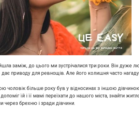
шла заміж, до цього ми зустрічалися три роки. Він дуже л
е дає приводу для ревнощів. Але його колишня часто нагаду
мною чоловік більше року був у відносинах з іншою дівчино
 допоміг їй і її мамі переїхати до нашого міста, знайти житло
и через брехню і зради дівчини.