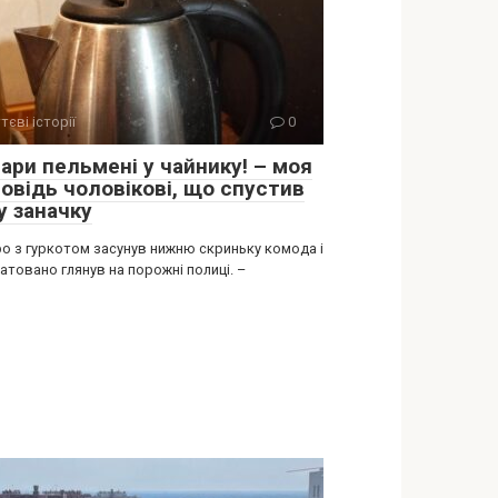
тєві історії
0
ари пельмені у чайнику! – моя
повідь чоловікові, що спустив
у заначку
о з гуркотом засунув нижню скриньку комода і
товано глянув на порожні полиці. –