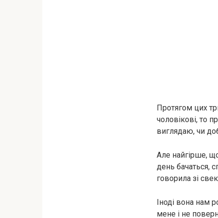
Протягом цих тр
чоловікові, то п
виглядаю, чи до
Але найгірше, щ
день бачаться, с
говорила зі све
Іноді вона нам р
мене і не поверн