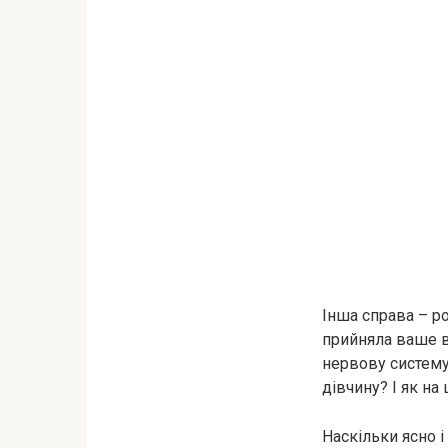
Інша справа – р
прийняла ваше в
нервову систему
дівчину? І як на
Наскільки ясно і