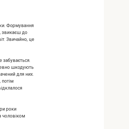
оки. Формування
, звикаєш до
іт. Звичайно, це
е забувається.
апевно шкодують
ачений для них.
, потім
 відклалося
три роки
 з чоловіком