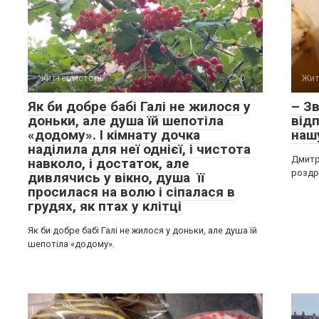
Життєві історії
0
Жит
Як би добре бабі Галі не жилося у
– Зв
доньки, але душа їй шепотіла
від
«додому». І кімнату дочка
наш
наділила для неї однієї, і чистота
Дмитр
навколо, і достаток, але
роздра
дивлячись у вікно, душа її
просилася на волю і сіпалася в
грудях, як птах у клітці
Як би добре бабі Галі не жилося у доньки, але душа їй
шепотіла «додому».