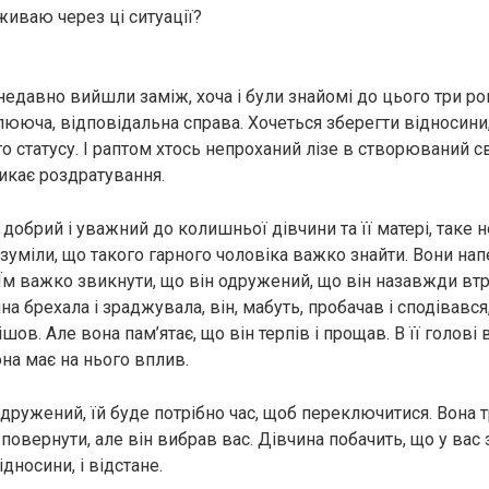
живаю через ці ситуації?
 недавно вийшли заміж, хоча і були знайомі до цього три р
илююча, відповідальна справа. Хочеться зберегти відносини
го статусу. І раптом хтось непроханий лізе в створюваний св
икає роздратування.
добрий і уважний до колишньої дівчини та її матері, таке н
зуміли, що такого гарного чоловіка важко знайти. Вони н
 Їм важко звикнути, що він одружений, що він назавжди втр
на брехала і зраджувала, він, мабуть, пробачав і сподівався
ішов. Але вона пам’ятає, що він терпів і прощав. В її голові
на має на нього вплив.
одружений, їй буде потрібно час, щоб переключитися. Вона 
повернути, але він вибрав вас. Дівчина побачить, що у вас
відносини, і відстане.