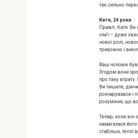
так сильно пере
Катя, 24 роки
Привіт, Катя. Ви
сім’ї – дуже хв
нової ролі, ново
тривожно і викл
Ваш чоловік був 
Згодом вони зро
про таку втрату.
Ви пишете, дівчи
розчарувався і п
розуміння, що во
Тепер, коли він 
намагалася його 
стабільні, теплі 