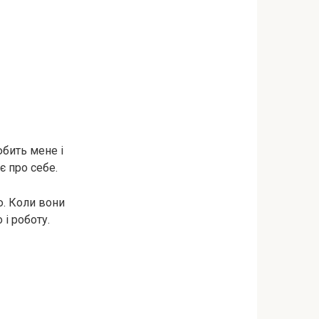
юбить мене і
є про себе.
ю. Коли вони
 і роботу.