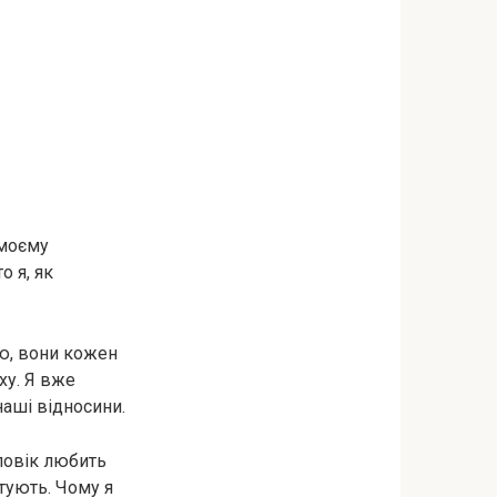
 моєму
о я, як
ою, вони кожен
ху. Я вже
наші відносини.
оловік любить
тують. Чому я