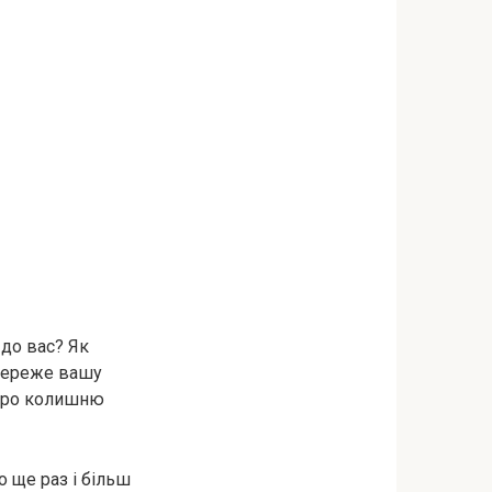
 до вас? Як
 береже вашу
 про колишню
о ще раз і більш