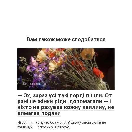
Вам також може сподобатися
Життєві історії
0
— Ох, зараз усі такі горді пішли. От
раніше жінки рідні допомагали — і
ніхто не рахував кожну хвилину, не
вимагав подяки
«Весілля плануйте без мене. У цьому спектаклі я не
гратиму», — спокійно, з легкою,