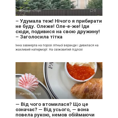
Життєві історії
0
– Удумала теж! Нічого я прибирати
не буду. Олеже! Оле-е-же! Іди
сюди, подивися на свою дружину!
– Заголосила тітка
Інна завмерла на порозі літньої веранди і дивилася на
жахливий натюрморт. На свіжовитий підлозі
Життєві історії
0
— Від чого втомилася? Що це
означає? — Від усього, — вона
повела рукою, немов обіймаючи