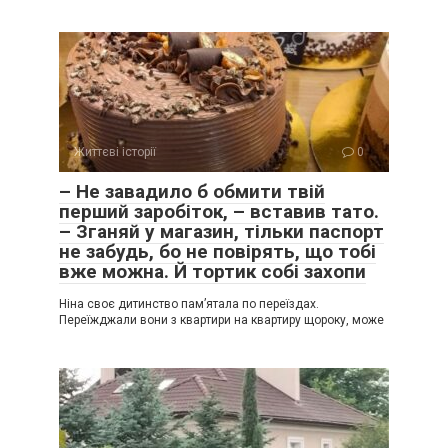
Життєві історії
0
– Не завадило б обмити твій
перший заробіток, – вставив тато.
– Зганяй у магазин, тільки паспорт
не забудь, бо не повірять, що тобі
вже можна. Й тортик собі захопи
Ніна своє дитинство пам’ятала по переїздах.
Переїжджали вони з квартири на квартиру щороку, може