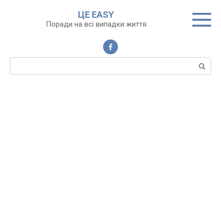
Перейти
ЦЕ EASY
до
Поради на всі випадки життя
вмісту
Пошук: