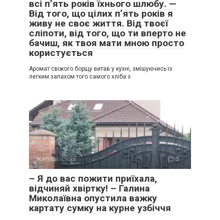
всі п’ять років їхнього шлюбу. —
Від того, що цілих п’ять років я
живу не своє життя. Від твоєї
сліпоти, від того, що ти вперто не
бачиш, як твоя мати мною просто
користується
Аромат свіжого борщу витав у кухні, змішуючись із
легким запахом того самого хліба з
Життєві історії
0
– Я до вас пожити приїхала,
відчиняй хвіртку! – Галина
Миколаївна опустила важку
картату сумку на курне узбіччя