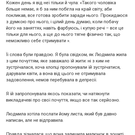
Кожен день я від неї тільки й чула: «Такого чоловіка
більше немає, я б за ним побігла на край світу, аби
покликав, все готова зробити заради нього. Прокидаюся
з думкою про нього, і цілий день думаю, коли побачу
його на заняттях, навіть фарбуюсь, і купую речі – все це
тільки для нього, а ще до нього тягне фізично так, що
неможливо себе стримувати ».
Її слова були правдою. Я була свідком, як Людмила жила
з цим почуттям, яке заважало їй жити: ні з ким не
зустрічалася, хоча хлопці пропонували їй зустрічатися,
дарували квіти, а вона від цього не отримувала
задоволення, немов перебувала в депресії.
Я їй запропонувала якось показати, чи натякнути
викладачеві про свої почуття, якщо все так серйозно.
Людмила хотіла послати йому листа, який був давно
написан, але не відправила.
Правда зізналася, що вона залишила малюнок в зошиті,