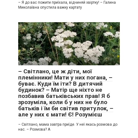
– Я до вас пожити приїхала, відчиняй хвіртку! – Галина
Миколаївна опустила важку картату
Життєві історії
0
– Світлано, це ж діти, мої
племінники! Мати у них погана, –
буває. Куди їм іти? В дитячий
будинок? – Матір ще ніхто не
позбавив батьківських прав! Я б
зрозуміла, коли б у них не було
батьків і їм би світив притулок, –
але у них є мати! Є! Розумієш
– Світлано, мама завтра приїде. У неї якась розмова до
нас. – Розмова? А