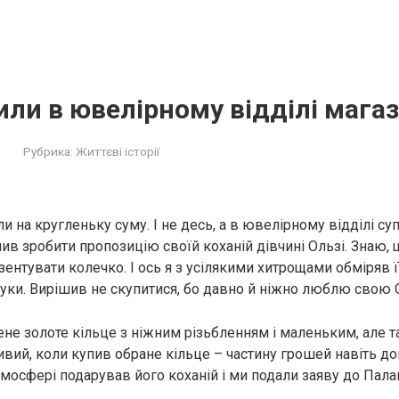
ли в ювелірному відділі мага
Рубрика:
Життєві історії
и на кругленьку суму. І не десь, а в ювелірному відділі су
шив зробити пропозицію своїй коханій дівчині Ользі. Знаю, 
зентувати колечко. І ось я з усілякими хитрощами обміряв ї
ки. Вирішив не скупитися, бо давно й ніжно люблю свою
ене золоте кільце з ніжним різьбленням і маленьким, але т
ивий, коли купив обране кільце – частину грошей навіть до
тмосфері подарував його коханій і ми подали заяву до Пал