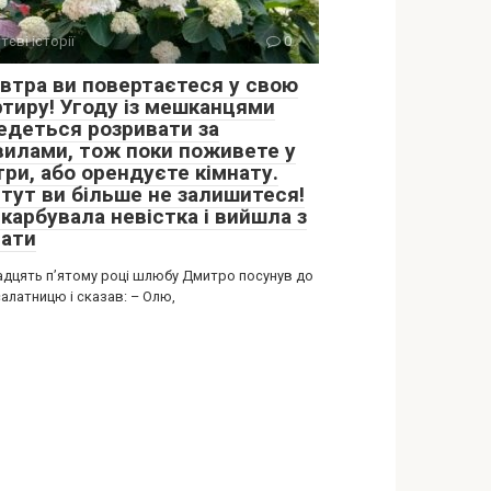
тєві історії
0
автра ви повертаєтеся у свою
ртиру! Угоду із мешканцями
едеться розривати за
вилами, тож поки поживете у
три, або орендуєте кімнату.
 тут ви більше не залишитеся!
карбувала невістка і вийшла з
нати
адцять п’ятому році шлюбу Дмитро посунув до
алатницю і сказав: – Олю,