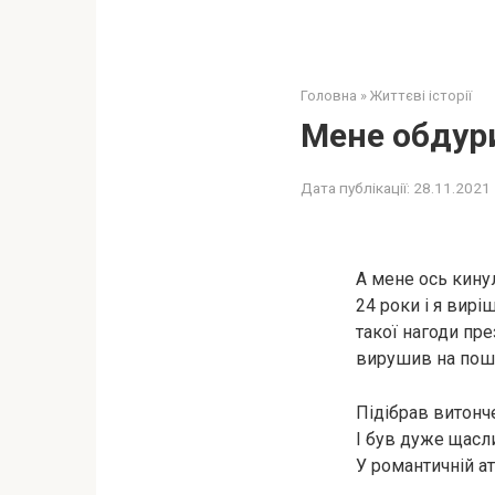
Головна
»
Життєві історії
Мене обдури
Дата публікації:
28.11.2021
А мене ось кинул
24 роки і я вирі
такої нагоди пре
вирушив на пошу
Підібрав витонч
І був дуже щасл
У романтичній а