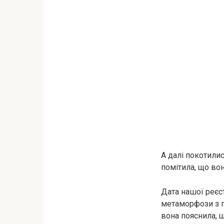
А далі покотилис
помітила, що вон
Дата нашої реєст
метаморфози з п
вона пояснила, 