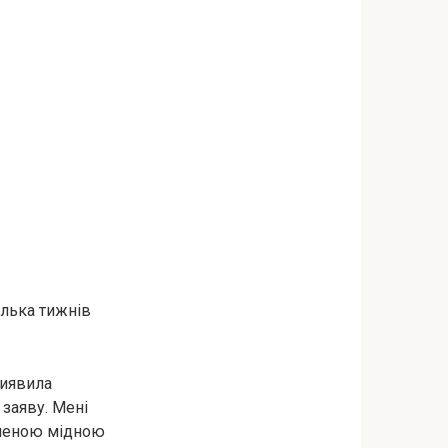
ілька тижнів
виявила
 заяву. Мені
лоченою мідною