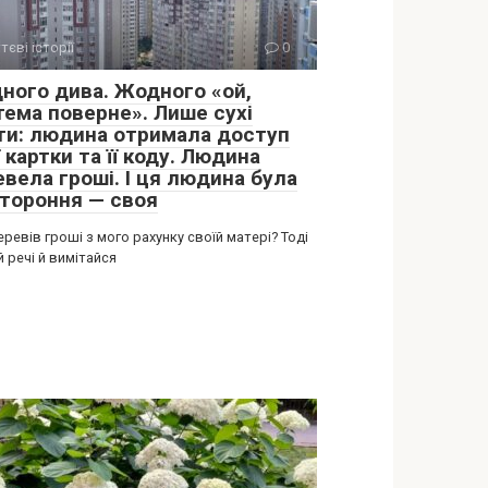
тєві історії
0
ного дива. Жодного «ой,
тема поверне». Лише сухі
ти: людина отримала доступ
ї картки та її коду. Людина
вела гроші. І ця людина була
стороння — своя
еревів гроші з мого рахунку своїй матері? Тоді
 речі й вимітайся