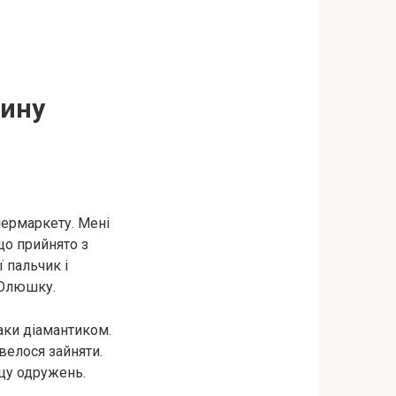
зину
пермаркету. Мені
що прийнято з
ї пальчик і
 Олюшку.
аки діамантиком.
велося зайняти.
ацу одружень.