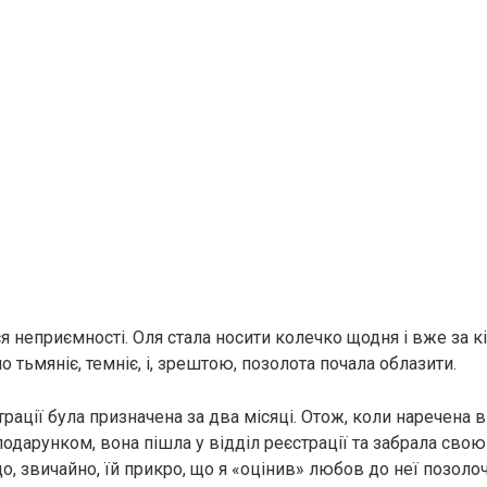
я неприємності. Оля стала носити колечко щодня і вже за к
о тьмяніє, темніє, і, зрештою, позолота почала облазити.
рації була призначена за два місяці. Отож, коли наречена 
одарунком, вона пішла у відділ реєстрації та забрала свою
що, звичайно, їй прикро, що я «оцінив» любов до неї позо