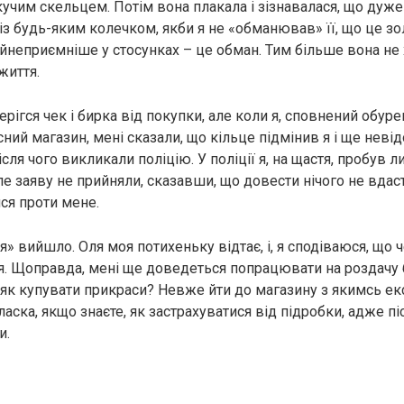
учим скельцем. Потім вона плакала і зізнавалася, що дуже
із будь-яким колечком, якби я не «обманював» її, що це зо
айнеприємніше у стосунках – це обман. Тим більше вона не 
життя.
ерігся чек і бирка від покупки, але коли я, сповнений обуре
ний магазин, мені сказали, що кільце підмінив я і ще невід
ісля чого викликали поліцію. У поліції я, на щастя, пробув 
ле заяву не прийняли, сказавши, що довести нічого не вдас
ся проти мене.
я» вийшло. Оля моя потихеньку відтає, і, я сподіваюся, що 
. Щоправда, мені ще доведеться попрацювати на роздачу бо
, як купувати прикраси? Невже йти до магазину з якимсь ек
ласка, якщо знаєте, як застрахуватися від підробки, адже п
и.