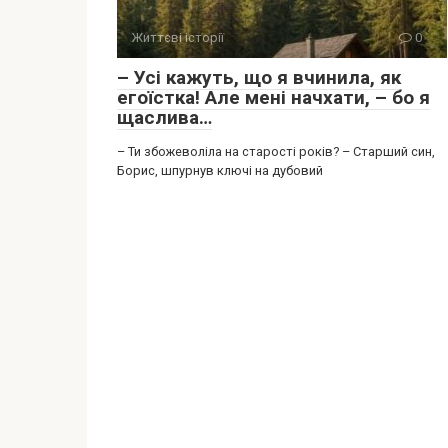
Життєві історії
0
– Усі кажуть, що я вчинила, як
егоїстка! Але мені начхати, – бо я
щаслива…
– Ти збожеволіла на старості років? – Старший син,
Борис, шпурнув ключі на дубовий