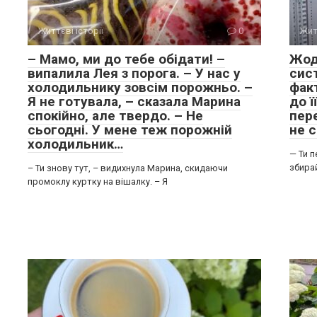
Життєві історії
0
Жит
– Мамо, ми до тебе обідати! –
Жод
випалила Лея з порога. – У нас у
сис
холодильнику зовсім порожньо. –
фак
Я не готувала, – сказала Марина
до ї
спокійно, але твердо. – Не
пере
сьогодні. У мене теж порожній
не 
холодильник…
— Ти п
збирай
– Ти знову тут, – видихнула Марина, скидаючи
промоклу куртку на вішалку. – Я