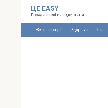
Перейти
ЦЕ EASY
до
вмісту
Поради на всі випадки життя
Життєві історії
Здоров’я
Їжа