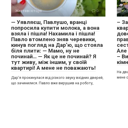
Життєві історії
0
Жит
— Уявляєш, Павлушо, вранці
– З
попросила купити молока, а вона
ква
взяла і пішла! Нахамила і пішла!
дов
Павло втомлено зняв черевики,
пра
кинув погляд на Дар’ю, що стояла
сес
біля плити: — Мамо, ну не
Але
починай… — Як це не починай? Я
– Ви
тут живу, між іншим, у своїй
кім
квартирі! А мене не поважають!
На дв
мене с
Дар’я прокинулася від різкого звуку вхідних дверей,
що зачинилися. Павло вже вирушив на роботу,