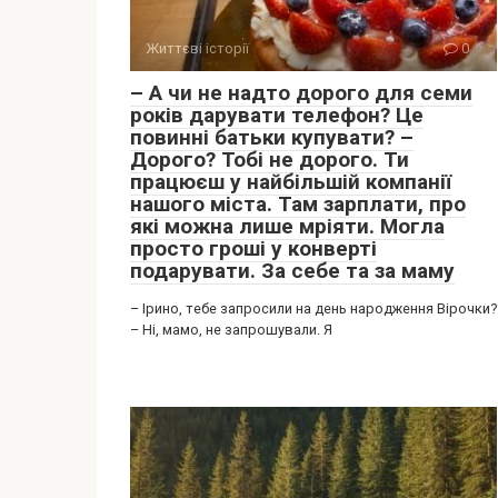
Життєві історії
0
– А чи не надто дорого для семи
років дарувати телефон? Це
повинні батьки купувати? –
Дорого? Тобі не дорого. Ти
працюєш у найбільшій компанії
нашого міста. Там зарплати, про
які можна лише мріяти. Могла
просто гроші у конверті
подарувати. За себе та за маму
– Ірино, тебе запросили на день народження Вірочки?
– Ні, мамо, не запрошували. Я