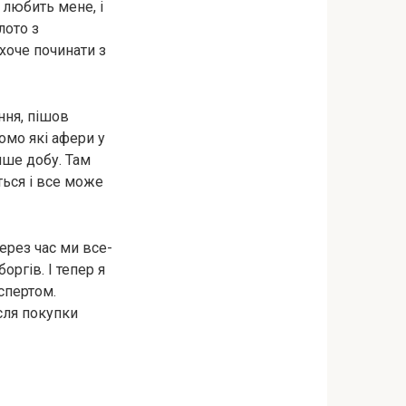
 любить мене, і
лото з
хоче починати з
ння, пішов
омо які афери у
лише добу. Там
ться і все може
через час ми все-
ргів. І тепер я
спертом.
ісля покупки