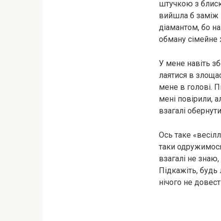
штучкою з блиск
вийшла б заміж 
діамантом, бо н
обману сімейне 
У мене навіть зб
лаятися в злощас
мене в голові. П
мені повірили, а
взагалі обернути
Ось таке «весілл
таки одружимося
взагалі не знаю
Підкажіть, будь 
нічого не довест