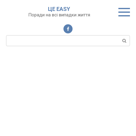
Перейти
ЦЕ EASY
до
Поради на всі випадки життя
вмісту
Пошук: