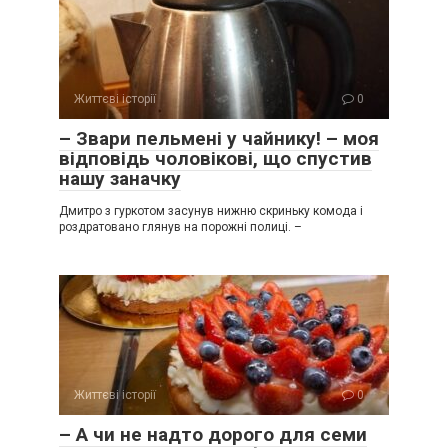
Життєві історії
0
– Звари пельмені у чайнику! – моя
відповідь чоловікові, що спустив
нашу заначку
Дмитро з гуркотом засунув нижню скриньку комода і
роздратовано глянув на порожні полиці. –
Життєві історії
0
– А чи не надто дорого для семи