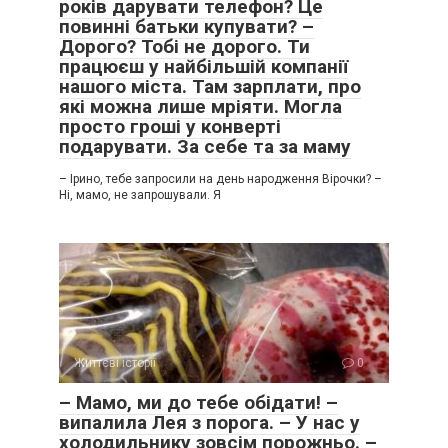
років дарувати телефон? Це
повинні батьки купувати? –
Дорого? Тобі не дорого. Ти
працюєш у найбільшій компанії
нашого міста. Там зарплати, про
які можна лише мріяти. Могла
просто гроші у конверті
подарувати. За себе та за маму
– Ірино, тебе запросили на день народження Вірочки? –
Ні, мамо, не запрошували. Я
Життєві історії
0
– Мамо, ми до тебе обідати! –
випалила Лея з порога. – У нас у
холодильнику зовсім порожньо. –