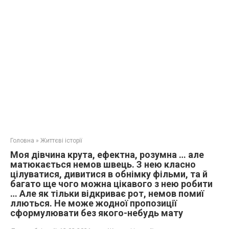
Головна
»
Життєві історії
Моя дівчина крута, ефектна, розумна … але
матюкається немов швець. З нею класно
цілуватися, дивитися в обнімку фільми, та й
багато ще чого можна цікавого з нею робити
… Але як тільки відкриває рот, немов помиї
ллються. Не може жодної пропозиції
сформулювати без якого-небудь мату