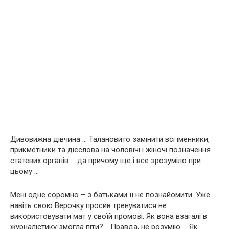
Дивовижна дівчина … Талановито замінити всі іменники,
прикметники та дієслова на чоловічі і жіночі позначення
статевих органів … да причому ще і все зрозуміло при
цьому …
Мені одне соромно – з батьками її не познайомити. Уже
навіть свою Верочку просив тренуватися не
використовувати мат у своїй промові. Як вона взагалі в
журналістику змогла піти? .. Правда, не розумію … Як