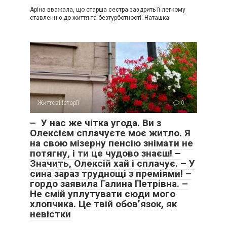
Аріна вважала, що старша сестра заздрить її легкому
ставленню до життя та безтурботності. Наташка
Життєві історії
0
– У нас же чітка угода. Ви з
Олексієм сплачуєте моє житло. Я
на свою мізерну пенсію знімати не
потягну, і ти це чудово знаєш! –
Значить, Олексій хай і сплачує. – У
сина зараз труднощі з преміями! –
гордо заявила Галина Петрівна. –
Не смій уплутувати сюди мого
хлопчика. Це твій обов’язок, як
невістки