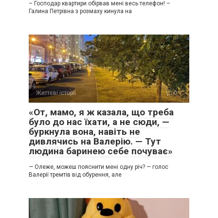
– Господар квартири обірвав мені весь телефон! –
Галина Петрівна з розмаху кинула на
Життєві історії
0
«От, мамо, я ж казала, що треба
було до нас їхати, а не сюди, —
буркнула вона, навіть не
дивлячись на Валерію. — Тут
людина баринею себе почуває»
— Олеже, можеш пояснити мені одну річ? — голос
Валерії тремтів від обурення, але