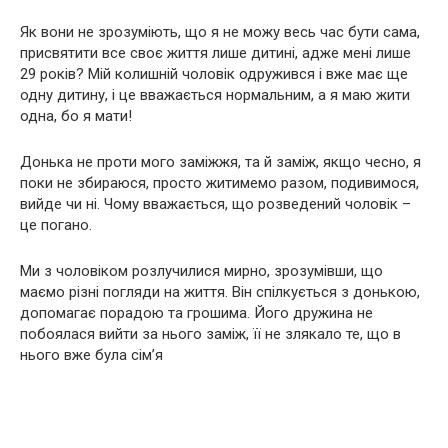
Як вони не зрозуміють, що я не можу весь час бути сама,
присвятити все своє життя лише дитині, адже мені лише
29 років? Мій колишній чоловік одружився і вже має ще
одну дитину, і це вважається нормальним, а я маю жити
одна, бо я мати!
Донька не проти мого заміжжя, та й заміж, якщо чесно, я
поки не збираюся, просто житимемо разом, подивимося,
вийде чи ні. Чому вважається, що розведений чоловік –
це погано.
Ми з чоловіком розлучилися мирно, зрозумівши, що
маємо різні погляди на життя. Він спілкується з донькою,
допомагає порадою та грошима. Його дружина не
побоялася вийти за нього заміж, її не злякало те, що в
нього вже була сім’я