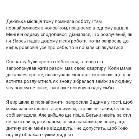
Декілька місяців тому поміняла роботу і там
познайомилася з чоловіком, працюємо в одному відділі.
Мені він одразу сподобався, дізналася, що розлучений, як
і я. Якось підвіз додому після роботи, потім запросив до
кафе, розповів усе про себе, то й почали спілкуватися.
Спочатку були просто побачення, а тепер він
запропонував жити разом, має свою квартиру. Коли мама
дізналася про це, влаштувала скандал, сказавши, що я не
встигла розлучитися, як знову зібралася заміж за людину,
яку зовсім не знаю, і яка вже покинула одну сім’ю.
Я вирішила їх познайомити, запросила Вадима у гості, щоб
мама заспокоїлася та зрозуміла, що він не такий, як вона
собі вигадала. Але вийшло ще гірше. Батьки навіть за стіл
не захотіли сідати разом, тільки сказали при ньому, що
дитину вони мені не віддадуть, і не допустять, щоб їхню
онучку ображав чужий дядько.