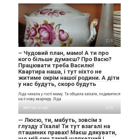
Життєві історії
0
– Чудовий план, мамо! А ти про
кого більше думаєш? Про Васю?
Працювати треба Василю!
Квартира наша, і тут ніхто не
житиме окрім нашої родини. А діти
у нас будуть, скоро будуть
Ліда чекала у гості маму. Та обіцяла заїхати, подивитися
на її нову квартиру. Ліда
Життєві історії
0
— Люсю, ти, мабуть, зовсім з
глузду з’їхала! Ти тут взагалі на
пташиних правах! Маєш дякувати,
що мій син такий шляхетний і