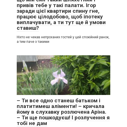
привів тебе у такі палати. Ігор
заради цієї квартири спину гне,
працює цілодобово, щоб іпотеку
виплачувати, а ти тут ще й умови
ставиш?
Ніхто не чекав непроханих гостей у цей спокійний ранок,
а тим паче з такими
Життєві історії
0
– Ти все одно станеш батьком і
платитимеш аліменти! – кричала
йому в слухавку розлючена Аріна.
– Ти ще пошкодуєш! І розлучення я
тобі не дам