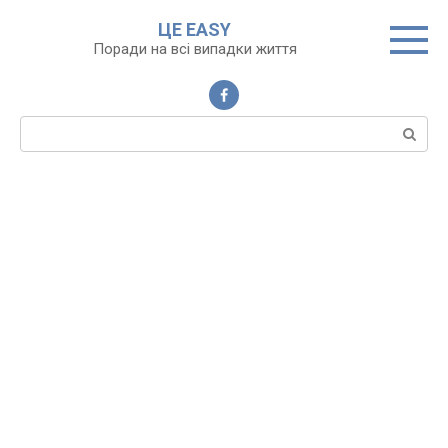
Перейти
ЦЕ EASY
до
Поради на всі випадки життя
вмісту
Пошук: