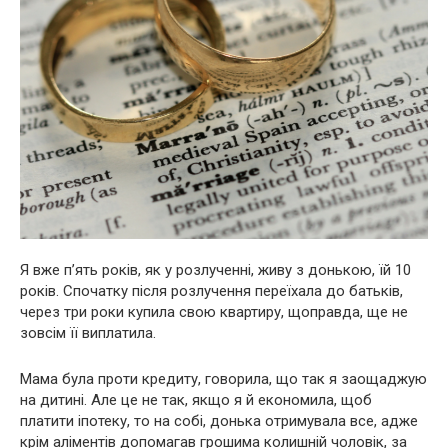
Я вже п’ять років, як у розлученні, живу з донькою, їй 10
років. Спочатку після розлучення переїхала до батьків,
через три роки купила свою квартиру, щоправда, ще не
зовсім її виплатила.
Мама була проти кредиту, говорила, що так я заощаджую
на дитині. Але це не так, якщо я й економила, щоб
платити іпотеку, то на собі, донька отримувала все, адже
крім аліментів допомагав грошима колишній чоловік, за