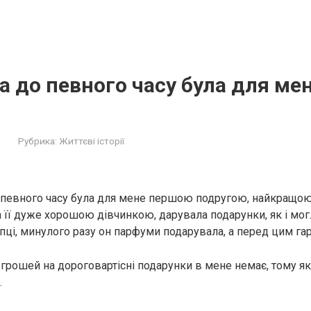
а до певного часу була для м
Рубрика:
Життєві історії
 певного часу була для мене першою подругою, найкращо
її дуже хорошою дівчинкою, дарувала подарунки, як і мог
апці, минулого разу он парфуми подарувала, а перед цим га
в грошей на дороговартісні подарунки в мене немає, тому я
.