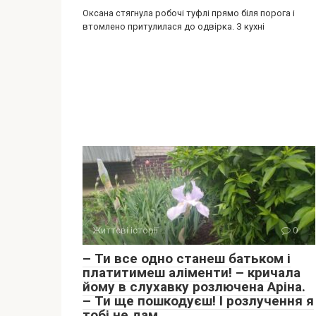
Оксана стягнула робочі туфлі прямо біля порога і
втомлено притулилася до одвірка. З кухні
Життєві історії
0
– Ти все одно станеш батьком і
платитимеш аліменти! – кричала
йому в слухавку розлючена Аріна.
– Ти ще пошкодуєш! І розлучення я
тобі не дам