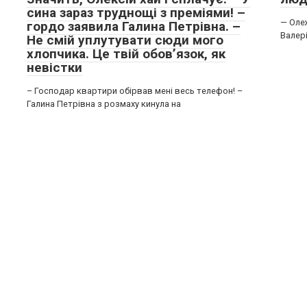
сина зараз труднощі з преміями! –
— Оле
гордо заявила Галина Петрівна. –
Валері
Не смій уплутувати сюди мого
хлопчика. Це твій обов’язок, як
невістки
– Господар квартири обірвав мені весь телефон! –
Галина Петрівна з розмаху кинула на