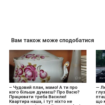
Вам також може сподобатися
Життєві історії
0
Жит
– Чудовий план, мамо! А ти про
— Лю
кого більше думаєш? Про Васю?
глуз
Працювати треба Василю!
пта
Квартира наша, і тут ніхто не
що 