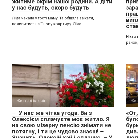
житиме окрім нашої родини. А діти
прив
у нас будуть, скоро будуть
зара
пра
Ліда чекала у гості маму. Та обіцяла заїхати,
вип
подивитися на її нову квартиру. Ліда
ста
Ніхто 
ранок,
Життєві історії
0
Жит
– У нас же чітка угода. Ви з
«От,
Олексієм сплачуєте моє житло. Я
було
на свою мізерну пенсію знімати не
бурк
потягну, і ти це чудово знаєш! –
див
Значить, Олексій хай і сплачує. – У
люд