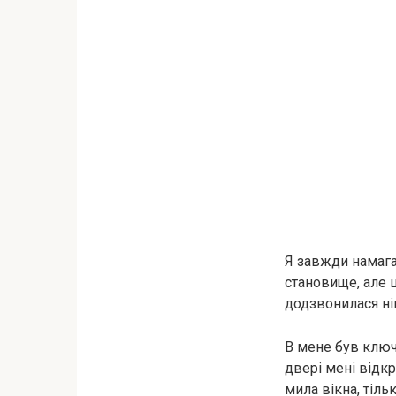
Я завжди намага
становище, але ц
додзвонилася ні
В мене був ключ,
двері мені відкр
мила вікна, тіль