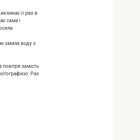
икликає її раз в
ає сама і
осила.
не змила воду з
 повітря замість
 фотографією. Раз