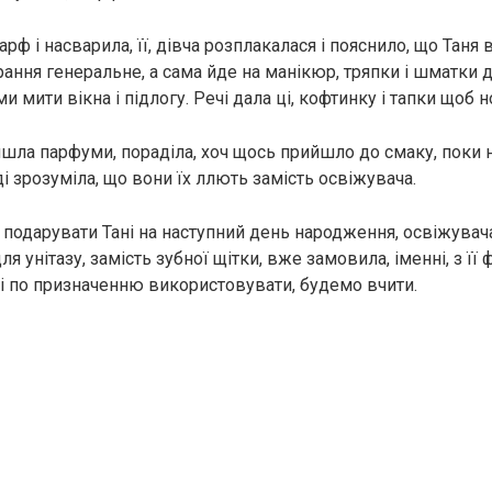
рф і насварила, її, дівча розплакалася і пояснило, що Таня в
ання генеральне, а сама йде на манікюр, тряпки і шматки д
и мити вікна і підлогу. Речі дала ці, кофтинку і тапки щоб н
айшла парфуми, пораділа, хоч щось прийшло до смаку, поки 
оді зрозуміла, що вони їх ллють замість освіжувача.
 подарувати Тані на наступний день народження, освіжувача
для унітазу, замість зубної щітки, вже замовила, іменні, з її
чі по призначенню використовувати, будемо вчити.