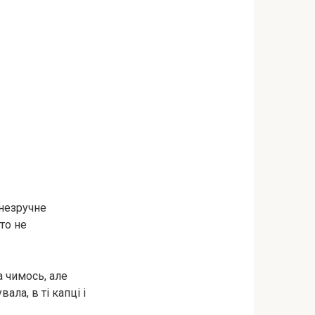
 незручне
то не
а чимось, але
ала, в ті капці і