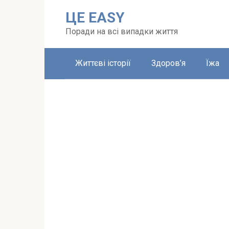
Перейти
ЦЕ EASY
до
вмісту
Поради на всі випадки життя
Життєві історії
Здоров’я
Їжа