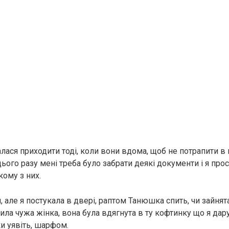
лася приходити тоді, коли вони вдома, щоб не потрапити в
ього разу мені треба було забрати деякі документи і я прос
кому з них.
 але я постукала в двері, раптом Танюшка спить, чи зайнят
ила чужа жінка, вона була вдягнута в ту кофтинку що я дарув
ки уявіть, шарфом.