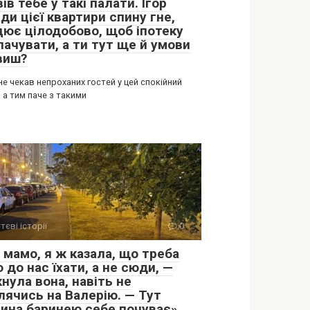
ів тебе у такі палати. Ігор
ди цієї квартири спину гне,
цює цілодобово, щоб іпотеку
лачувати, а ти тут ще й умови
виш?
не чекав непроханих гостей у цей спокійний
 а тим паче з такими
тєві історії
0
 мамо, я ж казала, що треба
 до нас їхати, а не сюди, —
нула вона, навіть не
лячись на Валерію. — Тут
ина баринею себе почуває»