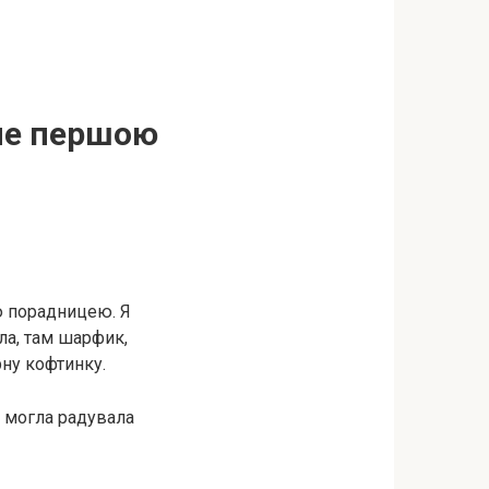
ене першою
ю порадницею. Я
ла, там шарфик,
рну кофтинку.
к могла радувала