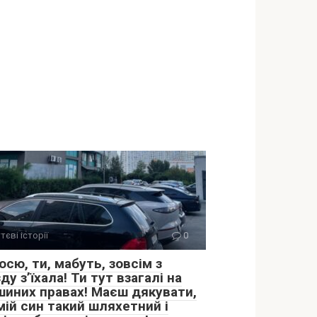
тєві історії
0
сю, ти, мабуть, зовсім з
ду з’їхала! Ти тут взагалі на
шиних правах! Маєш дякувати,
мій син такий шляхетний і