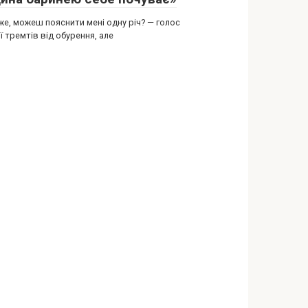
же, можеш пояснити мені одну річ? — голос
ї тремтів від обурення, але