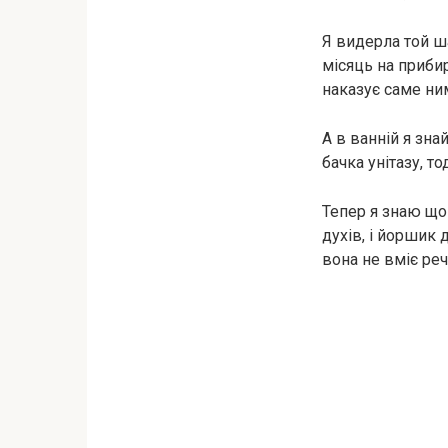
Я видерла той ша
місяць на прибир
наказує саме ним
А в ванній я зн
бачка унітазу, т
Тепер я знаю що
духів, і йоршик 
вона не вміє ре