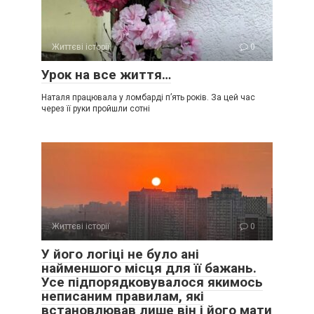
Життєві історії
0
Урок на все життя…
Наталя працювала у ломбарді п’ять років. За цей час
через її руки пройшли сотні
Життєві історії
0
У його логіці не було ані
найменшого місця для її бажань.
Усе підпорядковувалося якимось
неписаним правилам, які
встановлював лише він і його мати