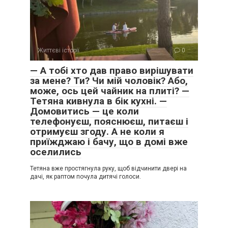
Життєві історії
0
— А тобі хто дав право вирішувати
за мене? Ти? Чи мій чоловік? Або,
може, ось цей чайник на плиті? —
Тетяна кивнула в бік кухні. —
Домовитись — це коли
телефонуєш, пояснюєш, питаєш і
отримуєш згоду. А не коли я
приїжджаю і бачу, що в домі вже
оселились
Тетяна вже простягнула руку, щоб відчинити двері на
дачі, як раптом почула дитячі голоси.