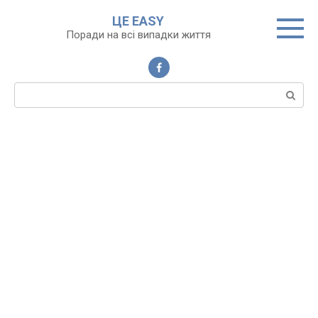
Перейти
ЦЕ EASY
до
Поради на всі випадки життя
вмісту
Пошук: