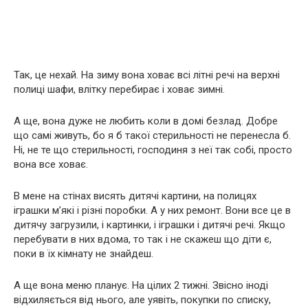
Так, це нехай. На зиму вона ховає всі літні речі на верхні
полиці шафи, влітку перебирає і ховає зимні.
А ще, вона дуже не любить коли в домі безлад. Добре
що самі живуть, бо я б такої стерильності не перенесла б.
Ні, не те що стерильності, господиня з неї так собі, просто
вона все ховає.
В мене на стінах висять дитячі картини, на полицях
іграшки м’які і різні поробки. А у них ремонт. Вони все це в
дитячу загрузили, і картинки, і іграшки і дитячі речі. Якщо
перебувати в них вдома, то так і не скажеш що діти є,
поки в їх кімнату не знайдеш.
А ще вона меню планує. На цілих 2 тижні. Звісно іноді
відхиляється від нього, але уявіть, покупки по списку,