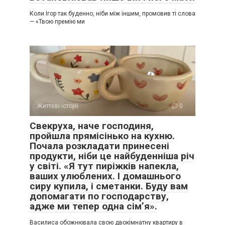
Коли Ігор так буденно, ніби між іншим, промовив ті слова
— «Твою премію ми
Життєві історії
0
Свекруха, наче господиня,
пройшла прямісінько на кухню.
Почала розкладати принесені
продукти, ніби це найбуденніша річ
у світі. «Я тут пиріжків напекла,
ваших улюблених. І домашнього
сиру купила, і сметанки. Буду вам
допомагати по господарству,
адже ми тепер одна сім’я».
Василиса обожнювала свою двокімнатну квартиру в