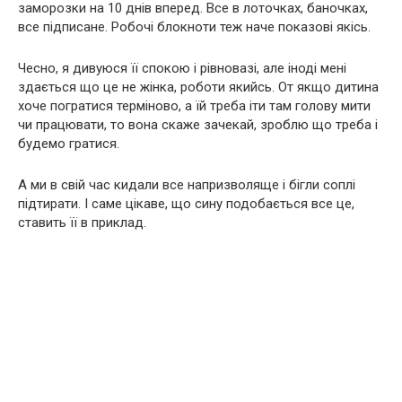
заморозки на 10 днів вперед. Все в лоточках, баночках,
все підписане. Робочі блокноти теж наче показові якісь.
Чесно, я дивуюся її спокою і рівновазі, але іноді мені
здається що це не жінка, роботи якийсь. От якщо дитина
хоче погратися терміново, а їй треба іти там голову мити
чи працювати, то вона скаже зачекай, зроблю що треба і
будемо гратися.
А ми в свій час кидали все напризволяще і бігли соплі
підтирати. І саме цікаве, що сину подобається все це,
ставить її в приклад.