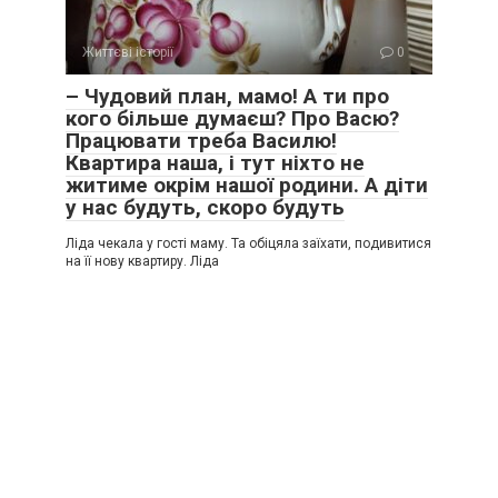
Життєві історії
0
– Чудовий план, мамо! А ти про
кого більше думаєш? Про Васю?
Працювати треба Василю!
Квартира наша, і тут ніхто не
житиме окрім нашої родини. А діти
у нас будуть, скоро будуть
Ліда чекала у гості маму. Та обіцяла заїхати, подивитися
на її нову квартиру. Ліда