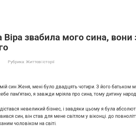
 Віра звабила мого сина, вони
го
Рубрика:
Життєві історії
мій син Женя, мені було двадцять чотири. З його батьком м
ебе пам’ятаю, я завжди мріяла про сина, тому дитину народ
і дістався невеликий бізнес, і завдяки цьому я була абсол
вився син, він став для мене світлом у віконці. до повноліт
аним чоловіком на світі.