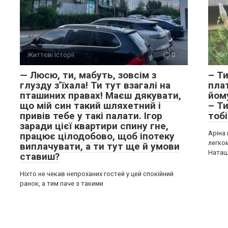
Життєві історії
0
Жит
— Люсю, ти, мабуть, зовсім з
– Т
глузду з’їхала! Ти тут взагалі на
пла
пташиних правах! Маєш дякувати,
йом
що мій син такий шляхетний і
– Т
привів тебе у такі палати. Ігор
тобі
заради цієї квартири спину гне,
Аріна
працює цілодобово, щоб іпотеку
легко
виплачувати, а ти тут ще й умови
Ната
ставиш?
Ніхто не чекав непроханих гостей у цей спокійний
ранок, а тим паче з такими