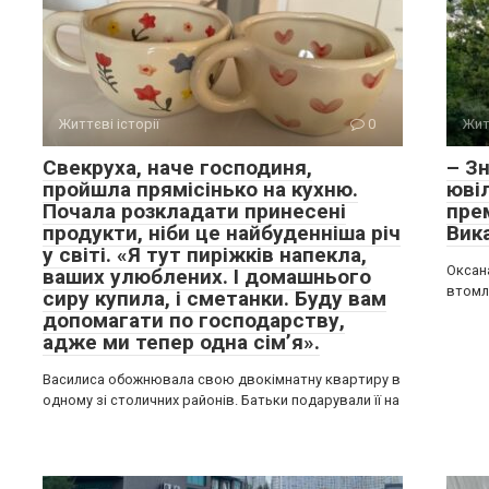
Життєві історії
0
Жит
Свекруха, наче господиня,
– З
пройшла прямісінько на кухню.
юві
Почала розкладати принесені
прем
продукти, ніби це найбуденніша річ
Вик
у світі. «Я тут пиріжків напекла,
Оксана
ваших улюблених. І домашнього
втомле
сиру купила, і сметанки. Буду вам
допомагати по господарству,
адже ми тепер одна сім’я».
Василиса обожнювала свою двокімнатну квартиру в
одному зі столичних районів. Батьки подарували її на