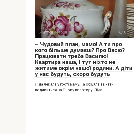
Життєві історії
0
– Чудовий план, мамо! А ти про
кого більше думаєш? Про Васю?
Працювати треба Василю!
Квартира наша, і тут ніхто не
житиме окрім нашої родини. А діти
у нас будуть, скоро будуть
Ліда чекала у гості маму. Та обіцяла заїхати,
подивитися на її нову квартиру. Ліда