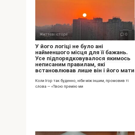
Життєві історії
0
У його логіці не було ані
найменшого місця для її бажань.
Усе підпорядковувалося якимось
неписаним правилам, які
встановлював лише він і його мати
Коли Ігор так буденно, ніби між іншим, промовив ті
слова — «Твою премію ми