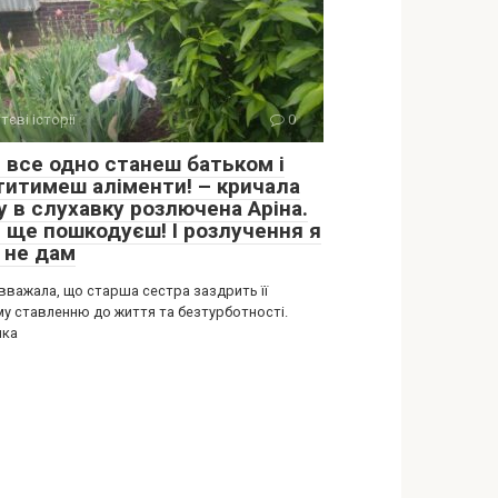
тєві історії
0
и все одно станеш батьком і
титимеш аліменти! – кричала
у в слухавку розлючена Аріна.
и ще пошкодуєш! І розлучення я
 не дам
 вважала, що старша сестра заздрить її
му ставленню до життя та безтурботності.
шка