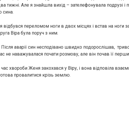
ва тижні. Але я знайшла вихід – зателефонувала подрузі і 
 сина.
я відбувся переломом ноги в двох місцях і встав на ноги за
руга Віра була поруч з ним.
а. Після аварії син несподівано швидко подорослішав, трив
ас не наважувалася почати розмову, але він почав її перши
 час хвороби Женя закохався у Віру, і вона відповіла взаєм
 готова провалитися крізь землю.