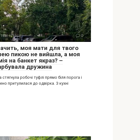
тєві історії
0
начить, моя мати для твого
лею пикою не вийшла, а моя
ія на банкет якраз? –
арбувала дружина
 стягнула робочі туфлі прямо біля порога і
но притулилася до одвірка. З кухні