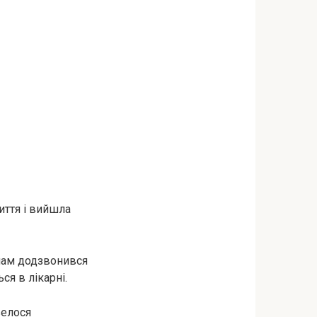
иття і вийшла
 нам додзвонився
ся в лікарні.
велося