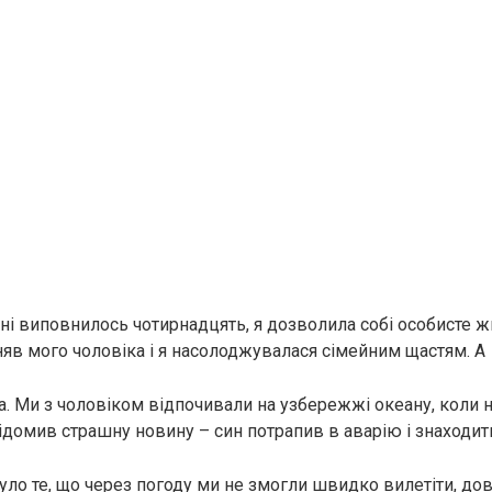
ені виповнилось чотирнадцять, я дозволила собі особисте ж
няв мого чоловіка і я насолоджувалася сімейним щастям. А
да. Ми з чоловіком відпочивали на узбережжі океану, коли
ідомив страшну новину – син потрапив в аварію і знаходить
ло те, що через погоду ми не змогли швидко вилетіти, до