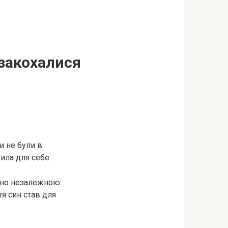
 закохалися
и не були в
ила для себе.
ютно незалежною
тя син став для