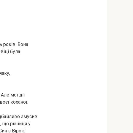
ь років. Вона
віці була
язку,
 Але мої дії
оєї коханої.
н дбайливо змусив
, що різниця у
Син з Вірою