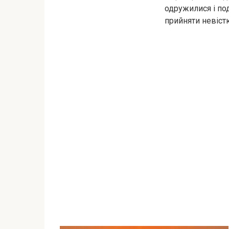
одружилися і по
прийняти невістк