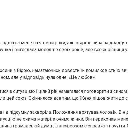
олодша за мене на чотири роки, але старше сина на двадцят
рунка і виглядала молодше своїх років, але все ж різниця у 
осини з Вірою, намагаючись довести їй помилковість їх зв’
ном, але у відповідь чула одне: «Це любов».
тися з ситуацією і цілий рік намагалася поговорити з сином.
ли цей союз. Скінчилося все тим, що Женя пішов жити до св
а і в підсумку захворіла. Положення врятував чоловік. Ві
туацію не очима матері, а очима жінки. Він переконав мене
анина громадській думці, а апофеозом є справжні почуття. 