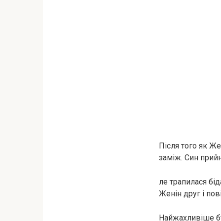
Після того як Ж
заміж. Син прий
ле трапилася бі
Женін друг і пов
Найжахливіше бу