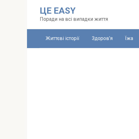
Перейти
ЦЕ EASY
до
вмісту
Поради на всі випадки життя
Життєві історії
Здоров’я
Їжа