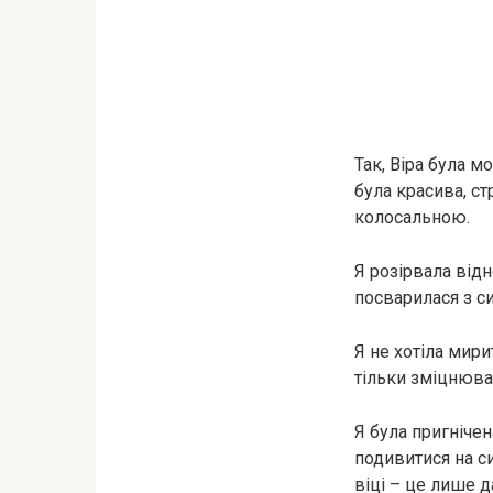
Так, Віра була м
була красива, ст
колосальною.
Я розірвала відн
посварилася з си
Я не хотіла мири
тільки зміцнюва
Я була пригнічен
подивитися на си
віці – це лише д