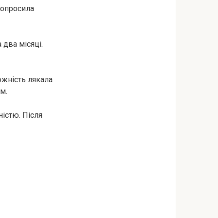
попросила
 два місяці.
ожність лякала
м.
ністю. Після