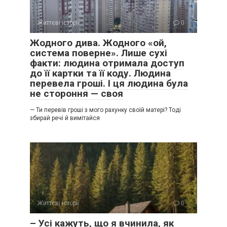
Життєві історії
0
Жодного дива. Жодного «ой,
система поверне». Лише сухі
факти: людина отримала доступ
до її картки та її коду. Людина
перевела гроші. І ця людина була
не стороння — своя
— Ти перевів гроші з мого рахунку своїй матері? Тоді
збирай речі й вимітайся
Життєві історії
0
– Усі кажуть, що я вчинила, як