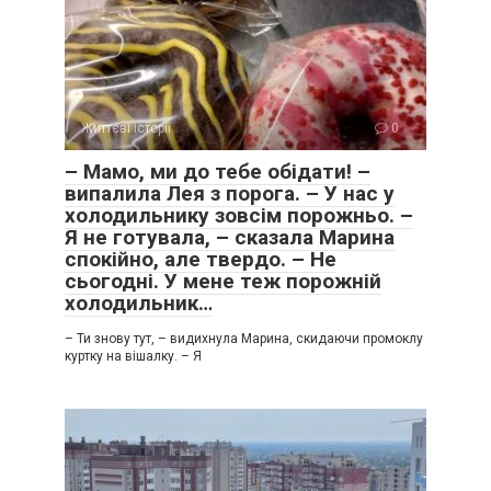
Життєві історії
0
– Мамо, ми до тебе обідати! –
випалила Лея з порога. – У нас у
холодильнику зовсім порожньо. –
Я не готувала, – сказала Марина
спокійно, але твердо. – Не
сьогодні. У мене теж порожній
холодильник…
– Ти знову тут, – видихнула Марина, скидаючи промоклу
куртку на вішалку. – Я