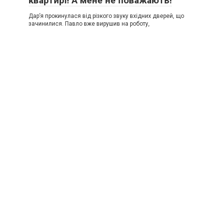
квартирі! А мене не поважають!
Дар’я прокинулася від різкого звуку вхідних дверей, що
зачинилися. Павло вже вирушив на роботу,