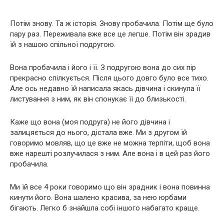
Потім знову. Та ж історія. Знову пробачила. Потім ще було
пару раз. Переживала вже все це легше. Потім він зрадив
їй з нашою спільної подругою.
Вона пробачила і його і її. З подругою вона до сих пір
прекрасно спілкується. Після цього довго було все тихо.
Але ось недавно їй написала якась дівчина і скинула її
листування з ним, як він спонукає її до близькості.
Каже що вона (моя подруга) не його дівчина і
залицяється до нього, дістала вже. Ми з другом їй
говоримо мовляв, що це вже не можна терпіти, щоб вона
вже нарешті розлучилася з ним. Але вона і в цей раз його
пробачила.
Ми їй все 4 роки говоримо що він зрадник і вона повинна
кинути його. Вона шалено красива, за нею юрбами
бігають. Легко б знайшла собі іншого набагато краще.