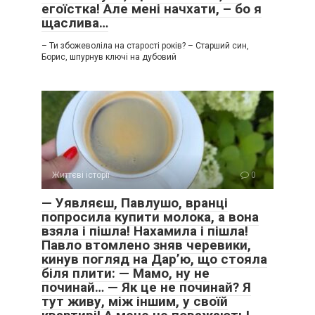
егоїстка! Але мені начхати, – бо я
щаслива…
– Ти збожеволіла на старості років? – Старший син,
Борис, шпурнув ключі на дубовий
Життєві історії
0
— Уявляєш, Павлушо, вранці
попросила купити молока, а вона
взяла і пішла! Нахамила і пішла!
Павло втомлено зняв черевики,
кинув погляд на Дар’ю, що стояла
біля плити: — Мамо, ну не
починай… — Як це не починай? Я
тут живу, між іншим, у своїй