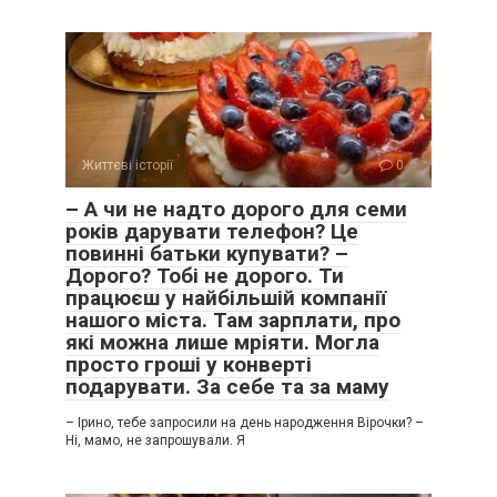
Життєві історії
0
– А чи не надто дорого для семи
років дарувати телефон? Це
повинні батьки купувати? –
Дорого? Тобі не дорого. Ти
працюєш у найбільшій компанії
нашого міста. Там зарплати, про
які можна лише мріяти. Могла
просто гроші у конверті
подарувати. За себе та за маму
– Ірино, тебе запросили на день народження Вірочки? –
Ні, мамо, не запрошували. Я