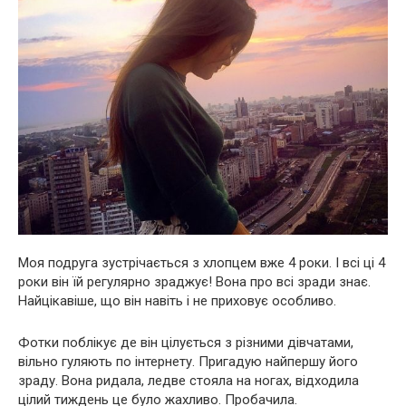
Моя подруга зустрічається з хлопцем вже 4 роки. І всі ці 4
роки він їй регулярно зраджує! Вона про всі зради знає.
Найцікавіше, що він навіть і не приховує особливо.
Фотки поблікує де він цілується з різними дівчатами,
вільно гуляють по інтернету. Пригадую найпершу його
зраду. Вона ридала, ледве стояла на ногах, відходила
цілий тиждень це було жахливо. Пробачила.