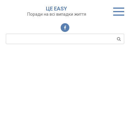
Перейти
ЦЕ EASY
до
Поради на всі випадки життя
вмісту
Пошук: