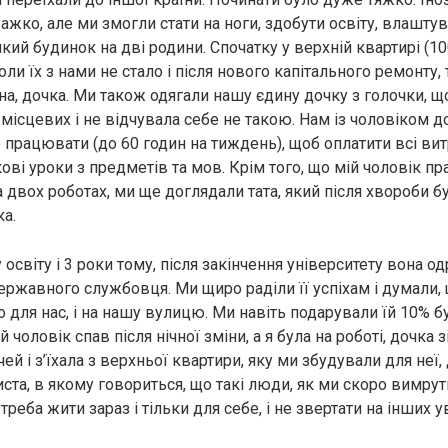
жко, але ми змогли стати на ноги, здобути освіту, влаштува
ий будинок на дві родини. Спочатку у верхній квартирі (1
коли їх з нами не стало і після нового капітального ремонту
чна, дочка. Ми також одягали нашу єдину дочку з голочки, щ
 місцевих і не відчувала себе не такою. Нам із чоловіком
 працювати (до 60 годин на тиждень), щоб оплатити всі вит
ові уроки з предметів та мов. Крім того, що мій чоловік п
 двох роботах, ми ще доглядали тата, який після хвороби б
ка.
освіту і 3 роки тому, після закінчення університету вона о
ержавного службовця. Ми щиро раділи її успіхам і думали,
то для нас, і на нашу вулицю. Ми навіть подарували їй 10% б
й чоловік спав після нічної зміни, а я була на роботі, дочка 
чей і з’їхала з верхньої квартири, яку ми збудували для неї,
та, в якому говориться, що такі люди, як ми скоро вимрут
, треба жити зараз і тільки для себе, і не звертати на інших у