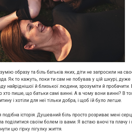
умію образу та біль батьків яких, діти не запросили на своє
ода. Як то кажуть, поки ти сам не побував у цій шкурі, ду
аду найріднішої й близької людини, зрозуміти й пробачити.
 хто пише, що батьки самі винні. А в чому вони винні? В т
ину і хотіли для неї тільки добра, і щоб їй було легше.
 подібна історія. Душевний біль просто розриває мені серце
а поділитися своїм болем із вами. Я встаю вночі та плачу і
тнути цю гірку пігулку життя.