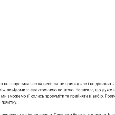
 не запросила нас на весілля, не приїжджає і не дзвонить, 
іж повідомила електронною поштою. Написала, що дуже н
 ми зможемо її колись зрозуміти та прийняти її вибір. Роз
о початку.
и переїхали до іншої країни. Починати було дуже тяжко. Ін