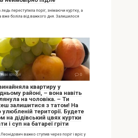
 ледь переступила поріг, знімаючи куртку, а
а вже боліла від важкого дня. Залишилося
тєві історії
0
 винайняла квартиру у
дньому районі, – вона навіть
лянула на чоловіка. – Ти
еш залишитися з татом! На
 улюбленій території. Будете
ом на дідівський цвях куртки
ти і суп на батареї гріти
Леонідович важко ступив через поріг і вріс у