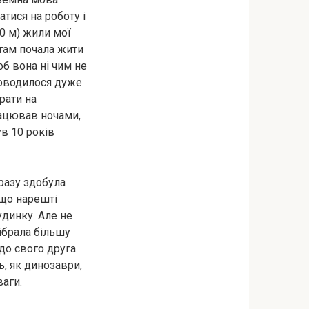
тися на роботу і
00 м) жили мої
, там почала жити
об вона ні чим не
 доводилося дуже
рати на
рацював ночами,
ув 10 років
дразу здобула
 що нарешті
удинку. Але не
зібрала більшу
 до свого друга.
ь, як динозаври,
ваги.