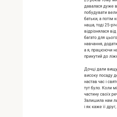
давалася дуже ва
побудувати велик
батьки, а потім 
наша, тоді 25-рі
відрізнялася від
багато для цього
навчання, додатк
а я, працюючи на
прикутий до ліж
Дочці дали вищу 
високу посаду д
настав час і свя
тут було. Коли мі
частину своїх ре
Залишила нам лис
і як каже її друг