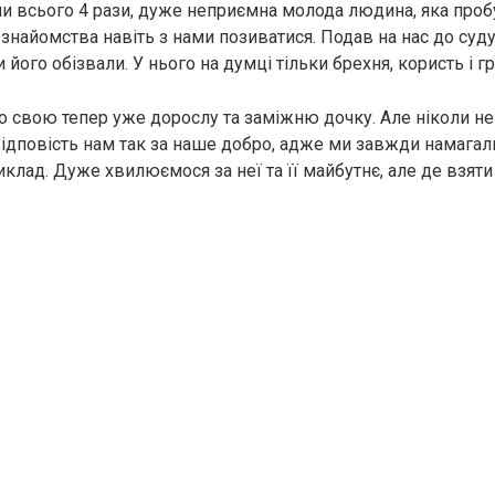
или всього 4 рази, дуже неприємна молода людина, яка проб
 знайомства навіть з нами позиватися. Подав на нас до суд
и його обізвали. У нього на думці тільки брехня, користь і г
свою тепер уже дорослу та заміжню дочку. Але ніколи не 
відповість нам так за наше добро, адже ми завжди намагал
клад. Дуже хвилюємося за неї та її майбутнє, але де взяти