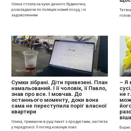
Олена стояла на кухні дачного будиночка,
розкладаючи по полицях новий посуд, і із
Тетяна
задоволенням
голов
Життєві історії
0
Жит
Сумки зібрані. Діти привезені. План
– Я
намальований. І її чоловік, її Павло,
сусі
знав про все. І мовчав. До
не г
останнього моменту, доки вона
мож
сама не переступила поріг власної
його
квартири
раз
віша
Олена, тримаючи в руці пакет з продуктами, застигла
у передпокої. Її погляд ковзнув повз
Борис 