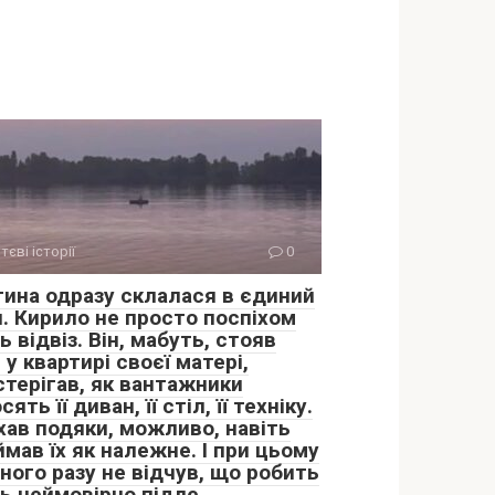
тєві історії
0
тина одразу склалася в єдиний
л. Кирило не просто поспіхом
 відвіз. Він, мабуть, стояв
 у квартирі своєї матері,
стерігав, як вантажники
сять її диван, її стіл, її техніку.
хав подяки, можливо, навіть
мав їх як належне. І при цьому
ного разу не відчув, що робить
ь неймовірно підле