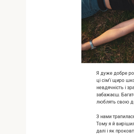
Я дуже добре роз
ці сім’ї щиро шк
невдячність і зр
забажаєш. Багато
люблять свою дит
З нами трапилася
Тому я й вирішил
далі і як проков