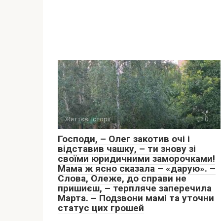
Життєві історії
0
Господи, – Олег закотив очі і
відставив чашку, – ти знову зі
своїми юридичними заморочками!
Мама ж ясно сказала – «дарую». –
Слова, Олеже, до справи не
пришиєш, – терпляче заперечила
Марта. – Подзвони мамі та уточни
статус цих грошей