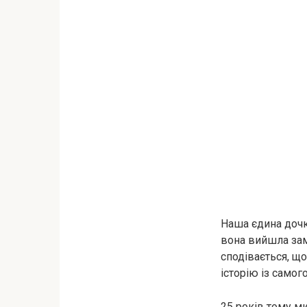
Наша єдина дочка
вона вийшла зам
сподівається, що
історію із самог
25 років тому м