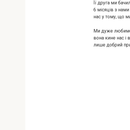
Її друга ми бач
6 місяців з нами
нас у тому, що м
Ми дуже любимо 
вона кине нас і 
лише добрий при