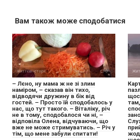
Вам також може сподобатися
Життєві історії
0
Жит
– Лєно, ну мама ж не зі злим
Кар
наміром, – сказав він тихо,
паз
відводячи дружину в бік від
щось
гостей. – Просто їй сподобалось у
там,
нас, що тут такого. – Віталіку, річ
спо
не в тому, сподобалося чи ні, –
зано
відповіла Олена, відчуваючи, що
Слу
вже не може стримуватись. – Річ у
прий
тім, що мене забули спитати!
жод
щос