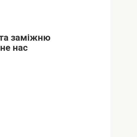
 та заміжню
ине нас