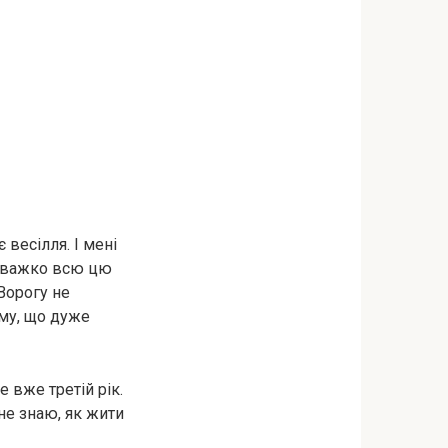
 весілля. І мені
же важко всю цю
 Ворогу не
ому, що дуже
 вже третій рік.
 не знаю, як жити