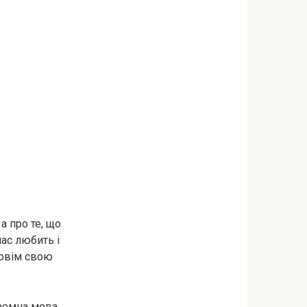
а про те, що
ас любить і
повім свою
оземна мова