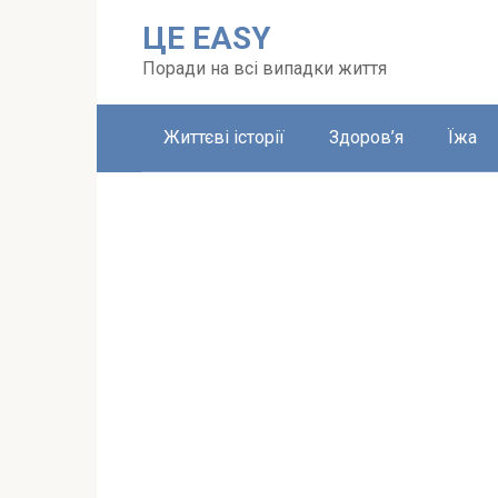
Перейти
ЦЕ EASY
до
вмісту
Поради на всі випадки життя
Життєві історії
Здоров’я
Їжа