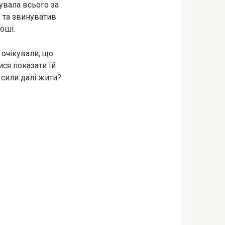
увала всього за
у та звинуватив
роші.
очікували, що
ися показати їй
 сили далі жити?