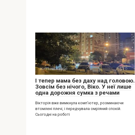
Життєві історії
0
І тепер мама без даху над головою.
Зовсім без нічого, Віко. У неї лише
одна дорожня сумка з речами
Вікторія вже вимкнула комп’ютер, розминаючи
втомлені плечі, і передчувала омріяний спокій.
Сьогодні на роботі