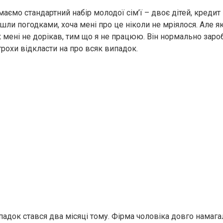
аємо стандартний набір молодої сім’ї – двоє дітей, кредит 
шли погодками, хоча мені про це ніколи не мріялося. Але я
 мені не дорікав, тим що я не працюю. Він нормально заро
і трохи відкласти на про всяк випадок.
падок стався два місяці тому. Фірма чоловіка довго намага