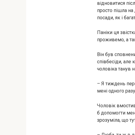
відновитися післ
просто пішла на 
посади, як і бага
Паніки ця звістк
проживемо, а там
Він був сповнени
співбесіди, але к
чоловіка танув н
– Я тиждень пере
мені одного разу
Чоловік вмостив
б допомогти мені
зрозуміла, що ту
– Люба, ти ж в д