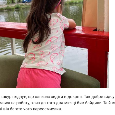
 шкурі відчув, що означає сидіти в декреті. Так добре відч
ся на роботу, хоча до того два місяці бив байдики. Та й вз
і він багато чого переосмислив.