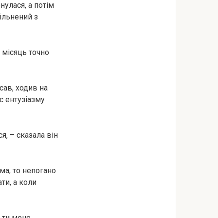
нулася, а потім
вільнений з
 місяць точно
сав, ходив на
ас ентузіазму
я, – сказала він
ма, то непогано
ти, а коли
о ти мене