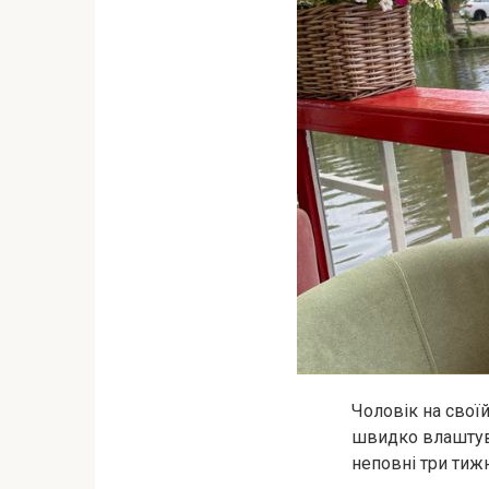
Чоловік на своїй
швидко влаштував
неповні три тижн