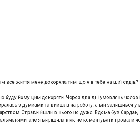
тім все життя мене докоряла тим, що я в тебе на шиї сидів?
 не буду йому цим докоряти. Через два дні умовлянь чолові
ралась з думками та вийшла на роботу, а він залишився у в
дарством. Справи йшли в нього не дуже. Вдома був бардак,
ельменями, але я вирішила ніяк не коментувати провали чо