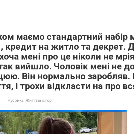
ком маємо стандартний набір м
й, кредит на житло та декрет. 
хоча мені про це ніколи не мрі
так вийшло. Чоловік мені не до
цюю. Він нормально заробляв.
ття, і трохи відкласти на про в
Рубрика:
Життєві історії