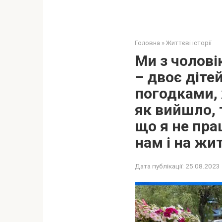
Головна
»
Життєві історії
Ми з чолові
– двоє діте
погодками, 
як вийшло, 
що я не пра
нам і на жи
Дата публікації:
25.08.2023