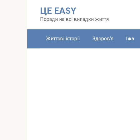
Перейти
ЦЕ EASY
до
вмісту
Поради на всі випадки життя
Життєві історії
Здоров’я
Їжа