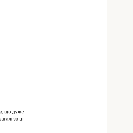
ув, що дуже
агалі за ці