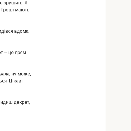
не зрушить. Я
. Гроші мають
идівся вдома,
ет – це прям
вала, ну може,
ься. Цікаві
сидиш декрет, –