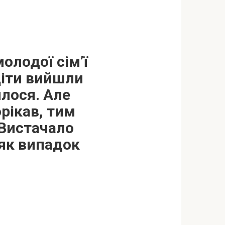
олодої сім’ї
Діти вийшли
ялося. Але
рікав, тим
 Вистачало
сяк випадок