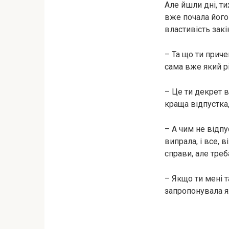
Але йшли дні, ти
вже почала його
властивість закі
– Та що ти приче
сама вже який рі
– Це ти декрет 
краща відпустка,
– А чим не відпу
випрала, і все, в
справи, але тре
– Якщо ти мені 
запропонувала я