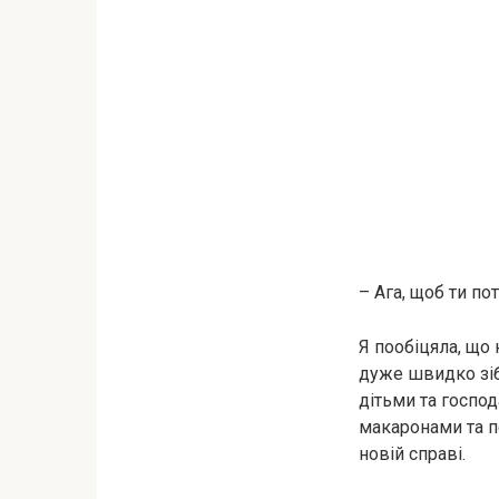
– Ага, щоб ти по
Я пообіцяла, що
дуже швидко зіб
дітьми та госпо
макаронами та п
новій справі.