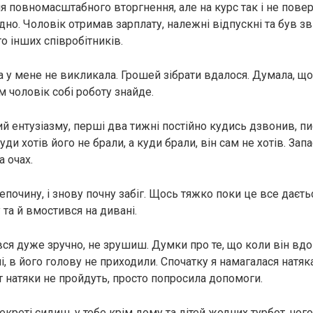
я повномасштабного вторгнення, але на курс так і не повер
дно. Чоловік отримав зарплату, належні відпускні та був з
то інших співробітників.
а у мене не викликала. Грошей зібрати вдалося. Думала, що
 чоловік собі роботу знайде.
й ентузіазму, перші два тижні постійно кудись дзвонив, пи
уди хотів його не брали, а куди брали, він сам не хотів. Зап
а очах.
почину, і знову почну забіг. Щось тяжко поки це все даєтьс
 та й вмостився на дивані.
ся дуже зручно, не зрушиш. Думки про те, що коли він вдо
, в його голову не приходили. Спочатку я намагалася натяка
т натяки не пройдуть, просто попросила допомоги.
екреті сидиш, у тебе крім дому та дітей жодних турбот, чог