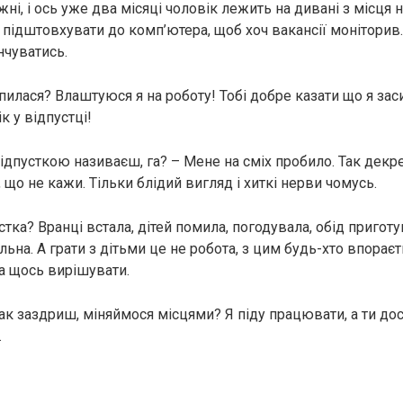
жні, і ось уже два місяці чоловік лежить на дивані з місця 
 підштовхувати до комп’ютера, щоб хоч вакансії моніторив
нчуватись.
пилася? Влаштуюся я на роботу! Тобі добре казати що я зас
к у відпустці!
відпусткою називаєш, га? – Мене на сміх пробило. Так декр
 що не кажи. Тільки блідий вигляд і хиткі нерви чомусь.
стка? Вранці встала, дітей помила, погодувала, обід приготу
ільна. А грати з дітьми це не робота, з цим будь-хто впораєт
ба щось вирішувати.
так заздриш, міняймося місцями? Я піду працювати, а ти до
.