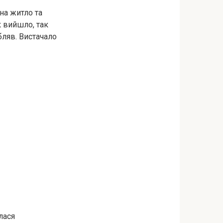
на житло та
к вийшло, так
бляв. Вистачало
лася