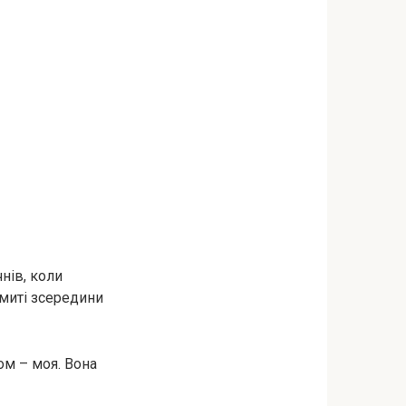
нів, коли
 миті зсередини
м – моя. Вона