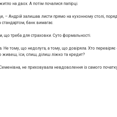
тло на двох. А потім почалися папірці.
е, – Андрій залишав листи прямо на кухонному столі, поря
за стандартом, банк вимагає.
и, що треба для страховки. Суто формальності.
. Не тому, що недолуга, а тому, що довіряла. Хто перевіря
ю живеш, їси, спиш, ділиш ліжко та кредит?
 Семенівна, не приховувала невдоволення із самого початку