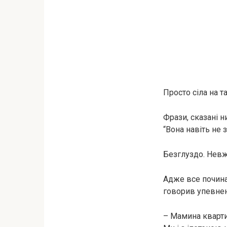
Просто сіла на т
Фрази, сказані н
“Вона навіть не 
Безглуздо. Невж
Адже все починал
говорив упевнено
– Мамина кварти