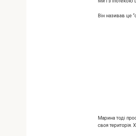
Ми і з іпотекою
Він називав це 
Марина тоді прос
своя територія. 