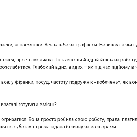
ласки, ні посмішки. Все в тебе за графіком. Не жінка, а звіт 
лася, просто мовчала. Тільки коли Андрій йшов на роботу, 
озслабитися. Глибокий вдих, видих – як під час підйому вг
 все: у фіранки, посуд, частоту подружніх «побачень», як во
 взагалі готувати вмієш?
огризатися. Вона просто робила свою роботу, прала, платил
ня по суботах та розкладала білизну за кольорами.