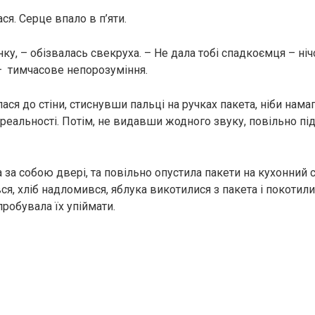
я. Серце впало в п’яти.
ку, – обізвалась свекруха. – Не дала тобі спадкоємця – нічо
– тимчасове непорозуміння.
ася до стіни, стиснувши пальці на ручках пакета, ніби нам
 реальності. Потім, не видавши жодного звуку, повільно пі
за собою двері, та повільно опустила пакети на кухонний ст
ся, хліб надломився, яблука викотилися з пакета і покотили
пробувала їх упіймати.