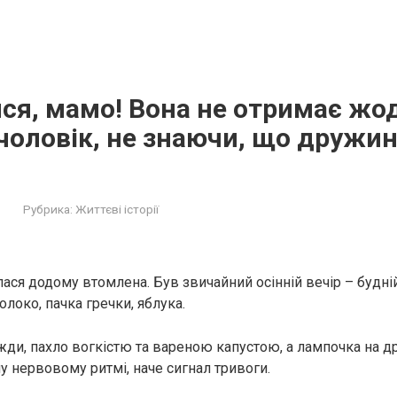
ся, мамо! Вона не отримає жод
чоловік, не знаючи, що дружин
Рубрика:
Життєві історії
ася додому втомлена. Був звичайний осінній вечір – будній
молоко, пачка гречки, яблука.
авжди, пахло вогкістю та вареною капустою, а лампочка на 
у нервовому ритмі, наче сигнал тривоги.