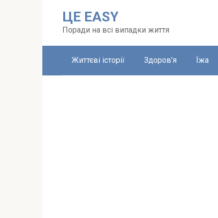
Перейти
ЦЕ EASY
до
вмісту
Поради на всі випадки життя
Життєві історії
Здоров’я
Їжа