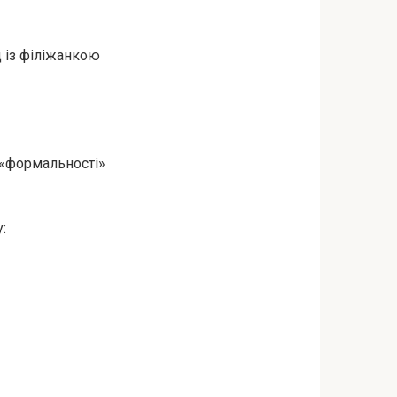
д із філіжанкою
є «формальності»
: