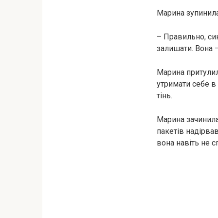
Марина зупинилас
– Правильно, син
залишати. Вона 
Марина притулил
утримати себе в
тінь.
Марина зачинила 
пакетів надірвав
вона навіть не с