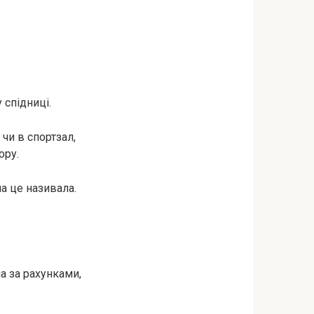
у спідниці.
чи в спортзал,
ору.
на це називала.
а за рахунками,