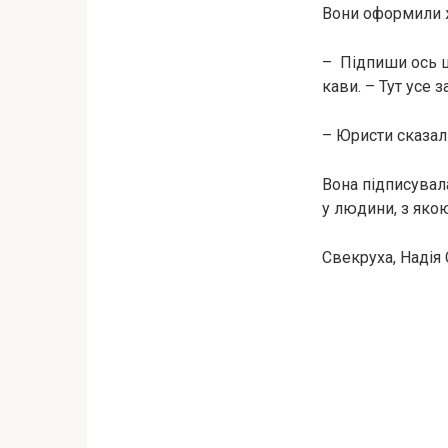
Вони оформили жи
– Підпиши ось ц
кави. – Тут усе 
– Юристи сказал
Вона підписувала
у людини, з яко
Свекруха, Надія