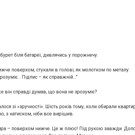
абурет біля батареї, дивлячись у порожнечу.
ижче поверхом, стукали в голові, як молотком по металу:
зрозуміє… Підпис – як справжній…”
е він справді думав, що вона не зрозуміє?
ося зі «зручності». Шість років тому, коли обирали квартир
, з натиском, ніби все вирішив.
ра – поверхом нижче. Це ж плюс! Під рукою завжди. Доп