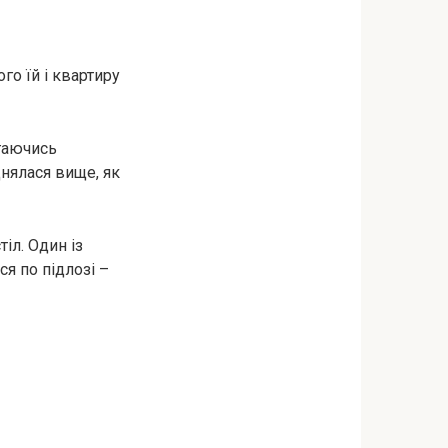
го їй і квартиру
агаючись
днялася вище, як
іл. Один із
ся по підлозі –