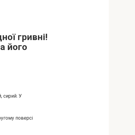
ної гривні!
а його
, сирий. У
другому поверсі