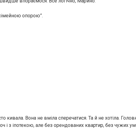
 швидше впораємося. Все логічно, Марино.
“сімейною опорою”.
то кивала. Вона не вміла сперечатися. Та й не хотіла. Голов
Хоч і з іпотекою, але без орендованих квартир, без чужих ум