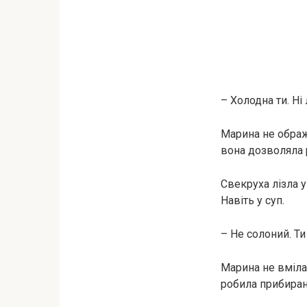
– Холодна ти. Ні 
Марина не обража
вона дозволяла р
Свекруха лізла у
Навіть у суп.
– Не солоний. Ти
Марина не вміла 
робила прибиран