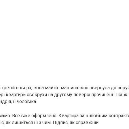
 третій поверх, вона майже машинально звернула до поруч
рі квартири свекрухи на другому поверсі прочинені. Тієї ж
дрія, її чоловіка.
мамо. Все вже оформлено. Квартира за шлюбним контракто
іє, як лишиться ні з чим. Підпис, як справжній.