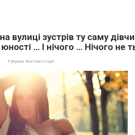
а вулиці зустрів ту саму дівчин
юності … І нічого … Нічого не 
Рубрика:
Життєві історії