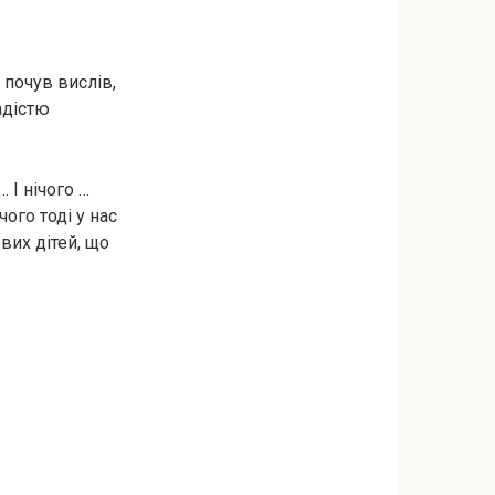
 почув вислів,
адістю
 І нічого …
ого тоді у нас
вих дітей, що