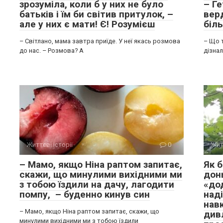
зрозуміла, коли б у них не було
– Ге
батьків і їм би світив притулок, –
вер
але у них є мати! Є! Розумієш
біл
– Світлано, мама завтра приїде. У неї якась розмова
– Що 
до нас. – Розмова? А
дізна
Життєві історії
0
Жит
– Мамо, якщо Ніна раптом запитає,
Як б
скажи, що минулими вихідними ми
дон
з тобою їздили на дачу, лагодити
«дод
помпу, – буденно кинув син
наді
навк
– Мамо, якщо Ніна раптом запитає, скажи, що
дивл
минулими вихідними ми з тобою їздили