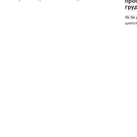
прос
груд
Як би 
шепот