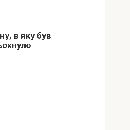
у, в яку був
тьохнуло