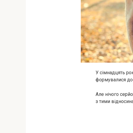
У сімнадцять рок
формувалися дос
Але нічого серйо
з тими відносина