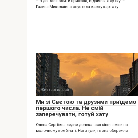
– Я до вас пожити приїхала, відчиняй хвіртку! –
Галина Миколаївна опустила важку картату
Життєві історії
0
Ми зі Свєтою та друзями приїдемо
першого числа. Не смій
заперечувати, готуй хату
Олена Сергіївна ледве дочекалася кінця зміни на
молочному комбінаті. Ноги гули, і вона обережно