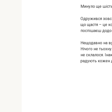
Минуло ще шість
Одружився зовсі
що щастя – це ко
поспішаєш додом
Нещодавно на вул
Нічого не тьохну
не склалося. Іна
радують кожен 