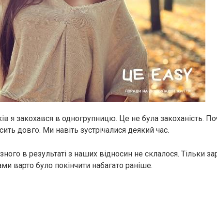
ів я закохався в одногрупницю. Це не була закоханість. По
ить довго. Ми навіть зустрічалися деякий час.
зного в результаті з наших відносин не склалося. Тільки з
ми варто було покінчити набагато раніше.