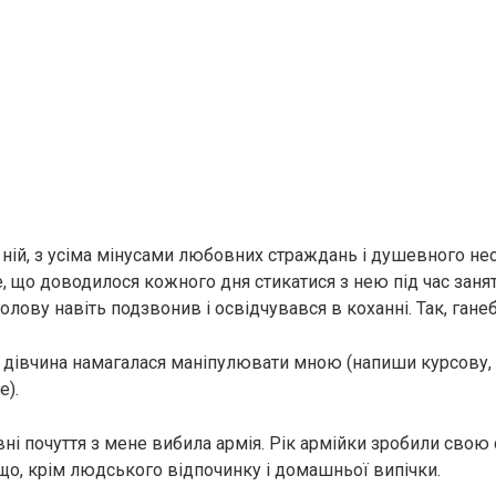
о ній, з усіма мінусами любовних страждань і душевного не
, що доводилося кожного дня стикатися з нею під час занят
олову навіть подзвонив і освідчувався в коханні. Так, гане
и дівчина намагалася маніпулювати мною (напиши курсову, 
е).
ні почуття з мене вибила армія. Рік армійки зробили свою 
 що, крім людського відпочинку і домашньої випічки.