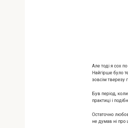
Але тоді я сох п
Найгірше було те
зовсім тверезу г
Був період, кол
практиці і подібн
Остаточно любов
не думав ні про