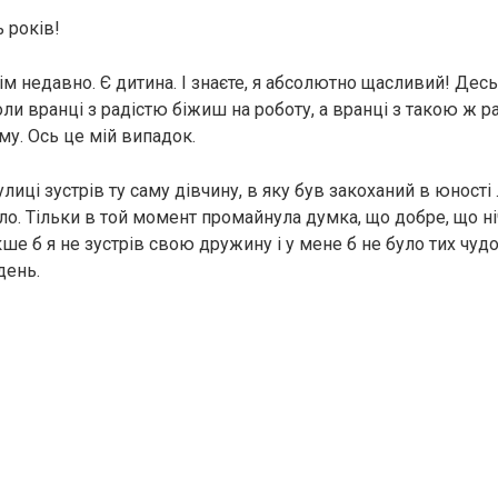
 років!
м недавно. Є дитина. І знаєте, я абсолютно щасливий! Десь
ли вранці з радістю біжиш на роботу, а вранці з такою ж р
у. Ось це мій випадок.
иці зустрів ту саму дівчину, в яку був закоханий в юності …
ло. Тільки в той момент промайнула думка, що добре, що ніч
кше б я не зустрів свою дружину і у мене б не було тих чудо
день.