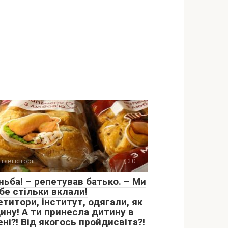
тєві історії
0
ньба! – репетував батько. – Ми
бе стільки вклали!
титори, інститут, одягали, як
ину! А ти принесла дитину в
ні?! Від якогось пройдисвіта?!