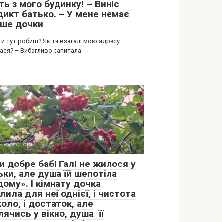
ть з мого будинку! – Виніс
дикт батько. – У мене немає
ьше дочки
ти тут робиш? Як ти взагалі мою адресу
лася? – Вибагливо запитала
тєві історії
0
и добре бабі Галі не жилося у
ьки, але душа їй шепотіла
ому». І кімнату дочка
лила для неї однієї, і чистота
оло, і достаток, але
ячись у вікно, душа її