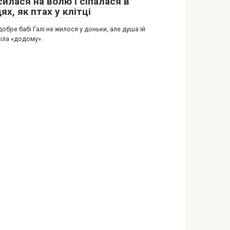
илася на волю і сіпалася в
ях, як птах у клітці
добре бабі Галі не жилося у доньки, але душа їй
іла «додому».