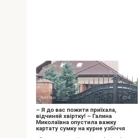
Життєві історії
0
– Я до вас пожити приїхала,
відчиняй хвіртку! – Галина
Миколаївна опустила важку
картату сумку на курне узбіччя