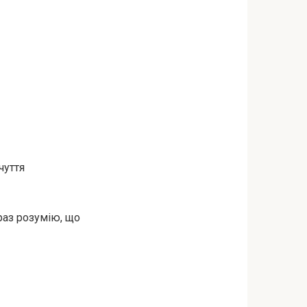
чуття
араз розумію, що