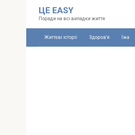
Перейти
ЦЕ EASY
до
вмісту
Поради на всі випадки життя
Життєві історії
Здоров’я
Їжа