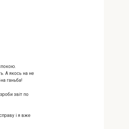
спокою.
ь. А якось на не
бна ганьба!
зроби звіт по
справу і я вже