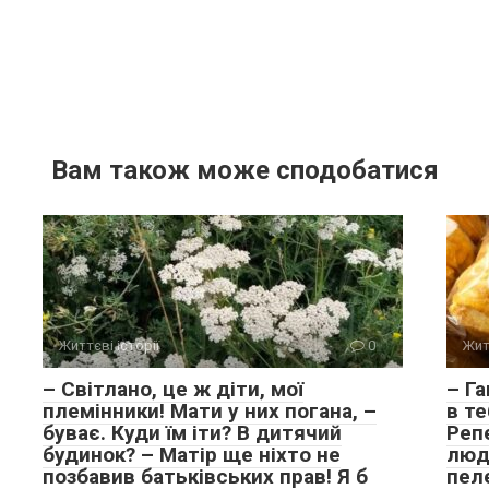
Вам також може сподобатися
Життєві історії
0
Жит
– Світлано, це ж діти, мої
– Га
племінники! Мати у них погана, –
в те
буває. Куди їм іти? В дитячий
Репе
будинок? – Матір ще ніхто не
люд
позбавив батьківських прав! Я б
пеле