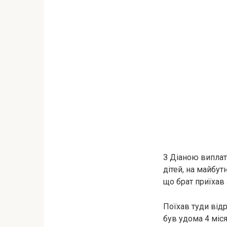
З Діаною виплат
дітей, на майбут
що брат приїхав 
Поїхав туди відр
був удома 4 міся