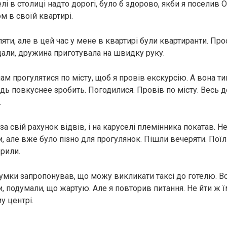
елі в столиці надто дорогі, було б здорово, якби я поселив О
м в своїй квартирі.
яти, але в цей час у мене в квартирі були квартиранти. Прос
ідали, дружина приготувала на швидку руку.
м прогулятися по місту, щоб я провів екскурсію. А вона т
ь повкуснее зробить. Погодилися. Провів по місту. Весь д
.
за свій рахунок відвів, і на каруселі племінника покатав. Не
, але вже було пізно для прогулянок. Пішли вечеряти. Поїл
орили.
 думки запропонував, що можу викликати таксі до готелю. В
и, подумали, що жартую. Але я повторив питання. Не йти ж 
у центрі.