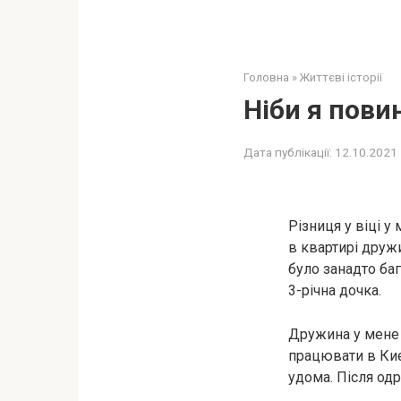
Головна
»
Життєві історії
Ніби я пови
Дата публікації:
12.10.2021
Різниця у віці у
в квартирі друж
було занадто баг
3-річна дочка.
Дружина у мене з
працювати в Киє
удома. Після одр