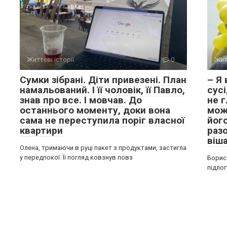
Життєві історії
0
Жит
Сумки зібрані. Діти привезені. План
– Я
намальований. І її чоловік, її Павло,
сусі
знав про все. І мовчав. До
не г
останнього моменту, доки вона
мож
сама не переступила поріг власної
його
квартири
раз
віша
Олена, тримаючи в руці пакет з продуктами, застигла
у передпокої. Її погляд ковзнув повз
Борис 
підлог