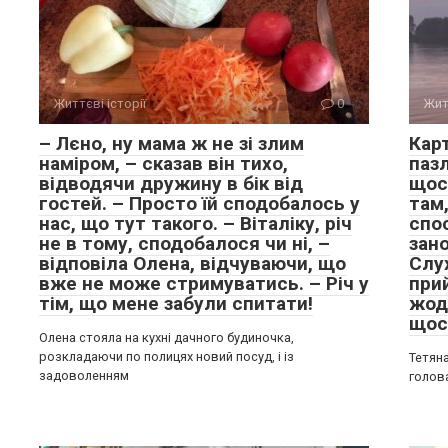
Життєві історії
0
Жит
– Лєно, ну мама ж не зі злим
Кар
наміром, – сказав він тихо,
паз
відводячи дружину в бік від
щось
гостей. – Просто їй сподобалось у
там,
нас, що тут такого. – Віталіку, річ
спо
не в тому, сподобалося чи ні, –
зано
відповіла Олена, відчуваючи, що
Слу
вже не може стримуватись. – Річ у
прий
тім, що мене забули спитати!
жод
щос
Олена стояла на кухні дачного будиночка,
розкладаючи по полицях новий посуд, і із
Тетяна
задоволенням
голов