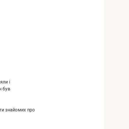
яли і
н був
ати знайомих про