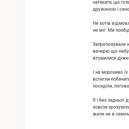
натякати, що гот
дружиною і сино
Не хотів відмовл
не міг. Ми пооб
Запропонувала на
вечерю що-небуд
втомилися дуже
І на морозиво їх 
встигли побачити
посиділи, погов
Я і без задньої
зовсім зрозуміл
жили не в самом