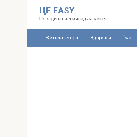
Перейти
ЦЕ EASY
до
вмісту
Поради на всі випадки життя
Життєві історії
Здоров’я
Їжа