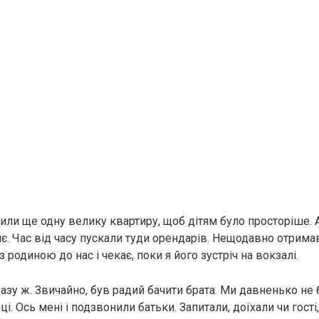
или ще одну велику квартиру, щоб дітям було просторіше. А
нє. Час від часу пускали туди орендарів. Нещодавно отрим
з родиною до нас і чекає, поки я його зустріч на вокзалі.
азу ж. Звичайно, був радий бачити брата. Ми давненько не 
ці. Ось мені і подзвонили батьки. Запитали, доїхали чи гості,