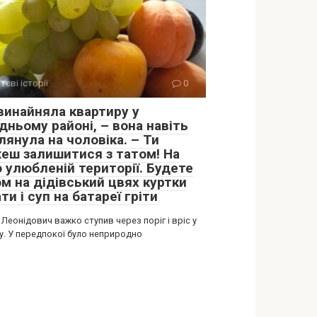
тєві історії
0
 винайняла квартиру у
дньому районі, – вона навіть
лянула на чоловіка. – Ти
еш залишитися з татом! На
 улюбленій території. Будете
ом на дідівський цвях куртки
ти і суп на батареї гріти
Леонідович важко ступив через поріг і вріс у
у. У передпокої було неприродно