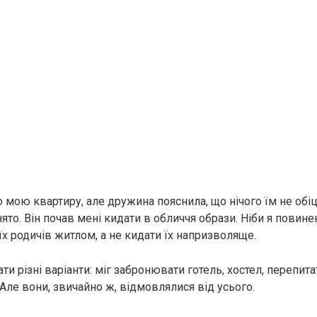
 мою квартиру, але дружина пояснила, що нічого їм не обіц
то. Він почав мені кидати в обличчя образи. Ніби я повине
х родичів житлом, а не кидати їх напризволяще.
и різні варіанти: міг забронювати готель, хостел, перепит
Але вони, звичайно ж, відмовлялися від усього.