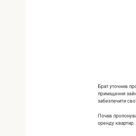
Брат уточнив про
приміщення зайня
забезпечити свої
Почав пропонуват
оренду квартир. 