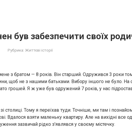
нен був забезпечити своїх род
Рубрика:
Життєві історії
 мене з братом — 8 років. Він старший. Одружився 3 роки то
ини, щоб не з нашими батьками. Вибору іншого не було. На 
ато грошей. Я ж уже був одружений 7 років, у нас підростав
і столиці. Тому я переїхав туди. Точніше, ми там і познайо
ві. Вдалося взяти маленьку квартиру. Але на вихідні все о
уження зазвичай рідко з’являвся у своєму містечку.