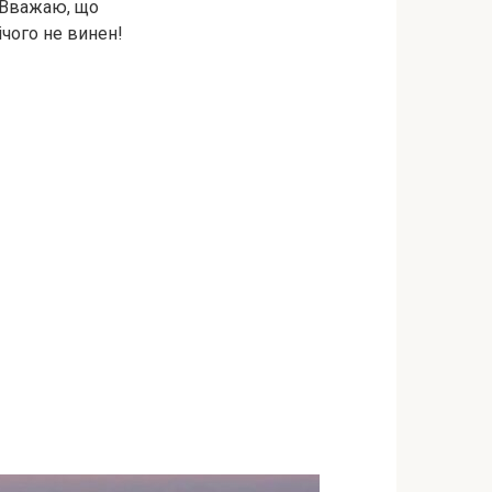
. Вважаю, що
ічого не винен!