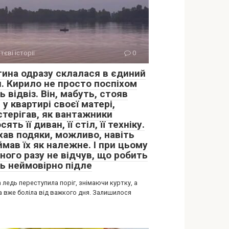
тєві історії
0
тина одразу склалася в єдиний
л. Кирило не просто поспіхом
 відвіз. Він, мабуть, стояв
 у квартирі своєї матері,
стерігав, як вантажники
сять її диван, її стіл, її техніку.
хав подяки, можливо, навіть
мав їх як належне. І при цьому
ного разу не відчув, що робить
ь неймовірно підле
 ледь переступила поріг, знімаючи куртку, а
а вже боліла від важкого дня. Залишилося