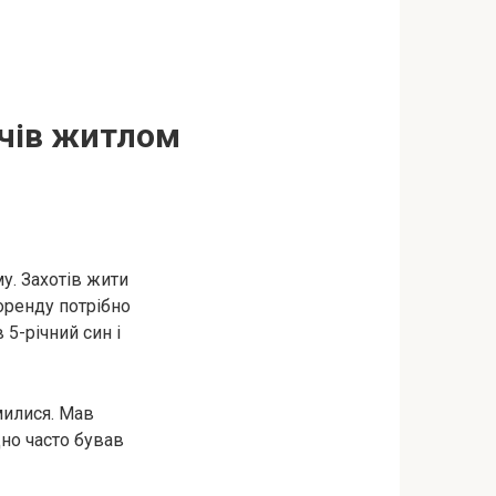
ичів житлом
му. Захотів жити
оренду потрібно
 5-річний син і
милися. Мав
дно часто бував