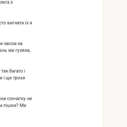
лега з
то вигнати їх я
им часом на
ень ми гуляли,
 так багато і
и і ще трохи
они спочатку не
їм пішки? Ми