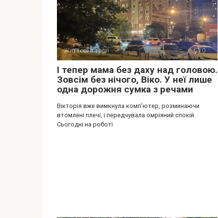
Життєві історії
0
І тепер мама без даху над головою.
Зовсім без нічого, Віко. У неї лише
одна дорожня сумка з речами
Вікторія вже вимкнула комп’ютер, розминаючи
втомлені плечі, і передчувала омріяний спокій.
Сьогодні на роботі