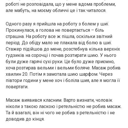
роботі не розповідала, що у мене вдома проблеми,
але мабуть, на моєму обличчі це і так читалося.
Одного разу я прийшла на роботу з болем у шиї.
Прокинулася, а голова не повертається – біль
страшна. На роботу все ж пішла, оскільки звітний
період. До обіду мало не плакала від болю в шиї.
Стажер підійшов до мене, розстебнув кілька верхніх
гудзиків на сорочці і почав розтирати шию. У нього
були дуже гарячі сухі руки. Це було дуже приємно,
хоча розтирав вельми і вельми боляче. Масаж робив
хвилин 20. Потім я замотала шию шарфом. Через
півтори години у мене хоч і боліла шия, але я могла її
повертати.
Масаж виявився класним. Варто визнати, чоловік
ніколи з такою ласкою і ретельністю не робив масаж.
Та й взагалі, він ні чого не робив з ретельністю і не
доводив до кінця.