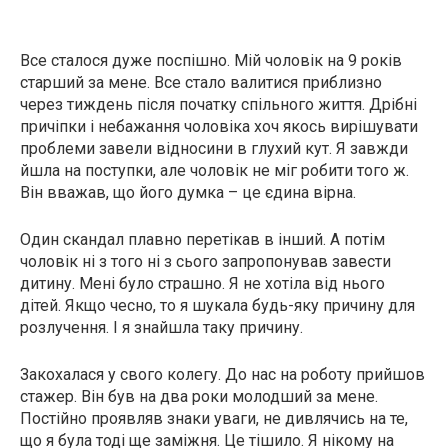
Все сталося дуже поспішно. Мій чоловік на 9 років
старший за мене. Все стало валитися приблизно
через тиждень після початку спільного життя. Дрібні
причіпки і небажання чоловіка хоч якось вирішувати
проблеми завели відносини в глухий кут. Я завжди
йшла на поступки, але чоловік не міг робити того ж.
Він вважав, що його думка – це єдина вірна.
Один скандал плавно перетікав в інший. А потім
чоловік ні з того ні з сього запропонував завести
дитину. Мені було страшно. Я не хотіла від нього
дітей. Якщо чесно, то я шукала будь-яку причину для
розлучення. І я знайшла таку причину.
Закохалася у свого колегу. До нас на роботу прийшов
стажер. Він був на два роки молодший за мене.
Постійно проявляв знаки уваги, не дивлячись на те,
що я була тоді ще заміжня. Це тішило. Я нікому на