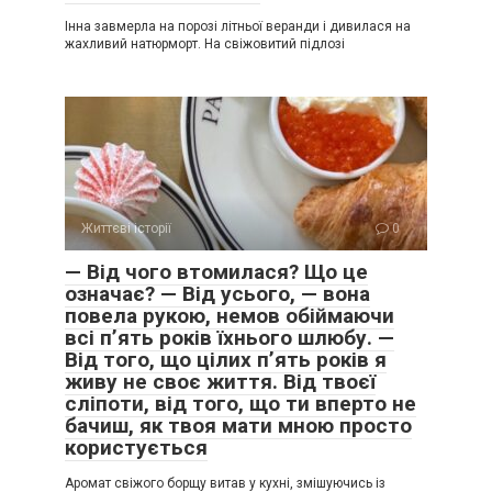
Інна завмерла на порозі літньої веранди і дивилася на
жахливий натюрморт. На свіжовитий підлозі
Життєві історії
0
— Від чого втомилася? Що це
означає? — Від усього, — вона
повела рукою, немов обіймаючи
всі п’ять років їхнього шлюбу. —
Від того, що цілих п’ять років я
живу не своє життя. Від твоєї
сліпоти, від того, що ти вперто не
бачиш, як твоя мати мною просто
користується
Аромат свіжого борщу витав у кухні, змішуючись із