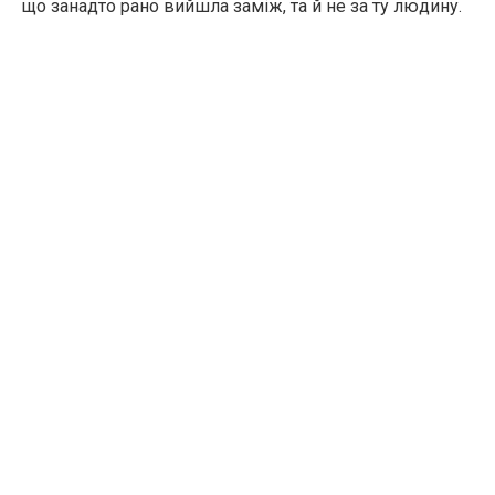
що занадто рано вийшла заміж, та й не за ту людину.