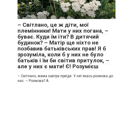
Життєві історії
0
– Світлано, це ж діти, мої
племінники! Мати у них погана, –
буває. Куди їм іти? В дитячий
будинок? – Матір ще ніхто не
позбавив батьківських прав! Я б
зрозуміла, коли б у них не було
батьків і їм би світив притулок, –
але у них є мати! Є! Розумієш
– Світлано, мама завтра приїде. У неї якась розмова до
нас. – Розмова? А