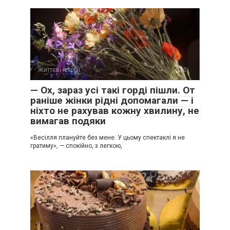
Життєві історії
0
— Ох, зараз усі такі горді пішли. От
раніше жінки рідні допомагали — і
ніхто не рахував кожну хвилину, не
вимагав подяки
«Весілля плануйте без мене. У цьому спектаклі я не
гратиму», — спокійно, з легкою,