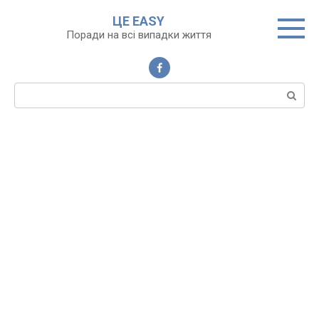
Перейти
ЦЕ EASY
до
Поради на всі випадки життя
вмісту
Пошук: