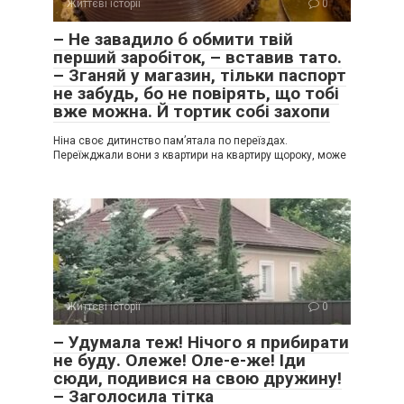
Життєві історії
0
– Не завадило б обмити твій
перший заробіток, – вставив тато.
– Зганяй у магазин, тільки паспорт
не забудь, бо не повірять, що тобі
вже можна. Й тортик собі захопи
Ніна своє дитинство пам’ятала по переїздах.
Переїжджали вони з квартири на квартиру щороку, може
Життєві історії
0
– Удумала теж! Нічого я прибирати
не буду. Олеже! Оле-е-же! Іди
сюди, подивися на свою дружину!
– Заголосила тітка