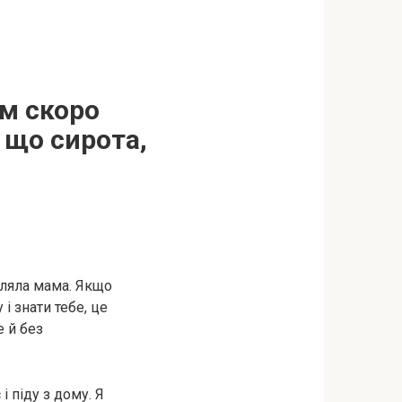
ім скоро
 що сирота,
овляла мама. Якщо
 і знати тебе, це
е й без
і піду з дому. Я