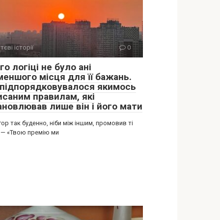
тєві історії
0
го логіці не було ані
меншого місця для її бажань.
 підпорядковувалося якимось
исаним правилам, які
ановлював лише він і його мати
гор так буденно, ніби між іншим, промовив ті
 — «Твою премію ми