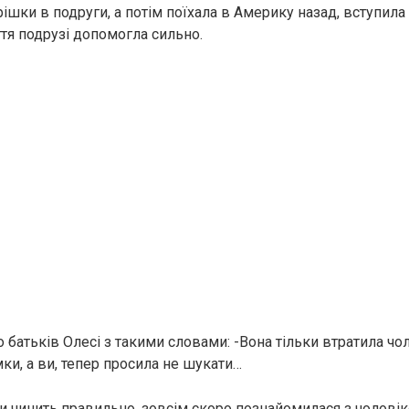
рішки в подруги, а потім поїхала в Америку назад, вступила 
ття подрузі допомогла сильно.
о батьків Олесі з такими словами: -Вона тільки втратила чо
ки, а ви, тепер просила не шукати…
чи чинить правильно, зовсім скоро познайомилася з чоловік