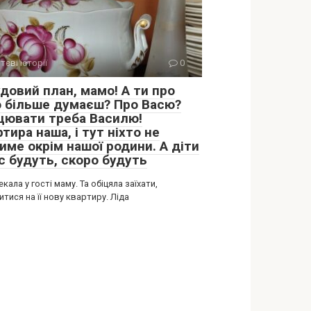
тєві історії
0
довий план, мамо! А ти про
о більше думаєш? Про Васю?
цювати треба Василю!
тира наша, і тут ніхто не
име окрім нашої родини. А діти
с будуть, скоро будуть
екала у гості маму. Та обіцяла заїхати,
тися на її нову квартиру. Ліда