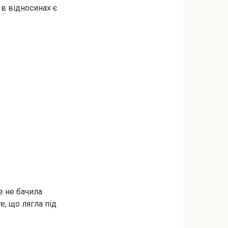
 в відносинах є
е не бачила
е, що лягла під