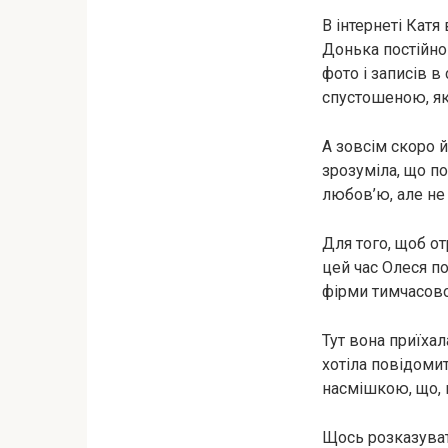
В інтернеті Катя
Донька постійно 
фото і записів 
спустошеною, як
А зовсім скоро й
зрозуміла, що п
любов’ю, але не 
Для того, щоб
от
цей час Олеся по
фірми тимчасово
Тут вона приїхал
хотіла повідомит
насмішкою, що, 
Щось розказуват