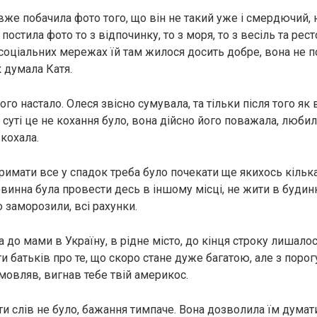
 вже побачила фото того, що він не такий уже і смердючий, 
постила фото то з відпочинку, то з моря, то з весіль та рест
в соціальних мережах їй там жилося досить добре, вона не 
 думала Катя.
ого настало. Олеся звісно сумувала, та тільки після того як 
о суті це не кохання було, вона дійсно його поважала, люб
кохала.
римати все у спадок треба було почекати ще якихось кілька
винна була провести десь в іншому місці, не жити в будинку
 заморозили, всі рахунки.
а до мами в Україну, в рідне місто, до кінця строку лишалос
и батьків про те, що скоро стане дуже багатою, але з порогу 
мовляв, вигнав тебе твій америкос.
и слів не було, бажання тимпаче. Вона дозволила їм думати