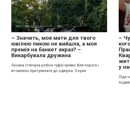
Життєві історії
0
Жит
– Значить, моя мати для твого
– Чу
ювілею пикою не вийшла, а моя
ког
премія на банкет якраз? –
Пра
Викарбувала дружина
Квар
жит
Оксана стягнула робочі туфлі прямо біля порога і
у на
втомлено притулилася до одвірка. З кухні
Ліда ч
подиви