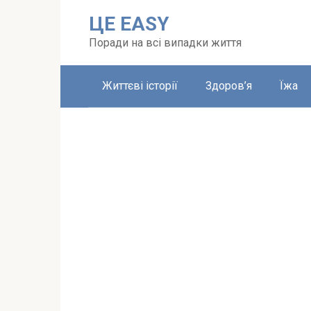
Перейти
ЦЕ EASY
до
вмісту
Поради на всі випадки життя
Життєві історії
Здоров’я
Їжа