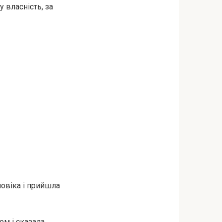
у власність, за
ловіка і прийшла
ом і сказала