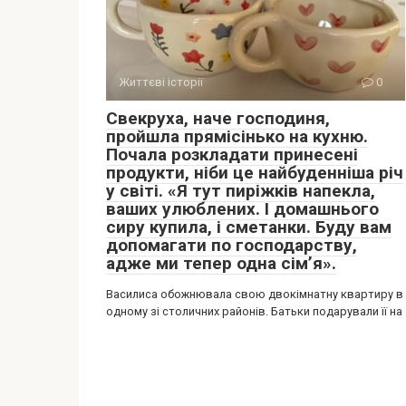
Життєві історії
0
Свекруха, наче господиня,
пройшла прямісінько на кухню.
Почала розкладати принесені
продукти, ніби це найбуденніша річ
у світі. «Я тут пиріжків напекла,
ваших улюблених. І домашнього
сиру купила, і сметанки. Буду вам
допомагати по господарству,
адже ми тепер одна сім’я».
Василиса обожнювала свою двокімнатну квартиру в
одному зі столичних районів. Батьки подарували її на