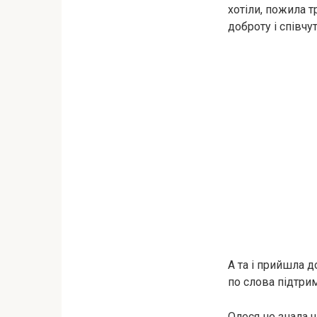
хотіли, пожила т
доброту і співчу
А та і прийшла д
по слова підтрим
Олеся не знала 