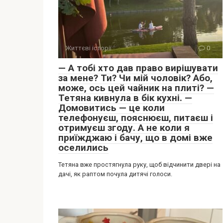
Життєві історії
0
— А тобі хто дав право вирішувати
за мене? Ти? Чи мій чоловік? Або,
може, ось цей чайник на плиті? —
Тетяна кивнула в бік кухні. —
Домовитись — це коли
телефонуєш, пояснюєш, питаєш і
отримуєш згоду. А не коли я
приїжджаю і бачу, що в домі вже
оселились
Тетяна вже простягнула руку, щоб відчинити двері на
дачі, як раптом почула дитячі голоси.