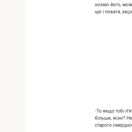
кохаю його, можл
ще і повага, заці
-То якщо тобі п’
більше, ясно? Не
старого смердюч