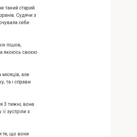
не такий старий.
оранів. Судячи з
почувала себе
він пішов,
ила якоюсь своєю
 місяців, але
, та і справи
я 3 тижні, вона
її зустріли з
 те, що вони