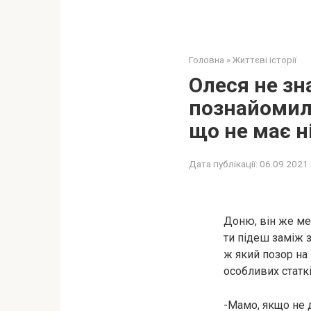
Головна
»
Життєві історії
Олеся не зн
познайомила
що не має н
Дата публікації:
06.09.2021
Доню, він же мен
ти підеш заміж за
ж який позор на 
особливих статкі
-Мамо, якщо не д