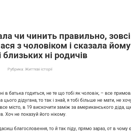
ала чи чинить правильно, зовс
ся з чоловіком і сказала йому
і близьких ні родичів
Рубрика:
Життєві історії
і в батька годиться, не те що тобі як чоловік, – все прим
 цього дідугана, то так і знай, я тобі більше не мати, не хочу
все місто, в 19 вискочити заміж за американського діда, щ
в. Хоч не показуй його нікому.
асиш благословення, то й так піду, прямо зараз, от в чому є 