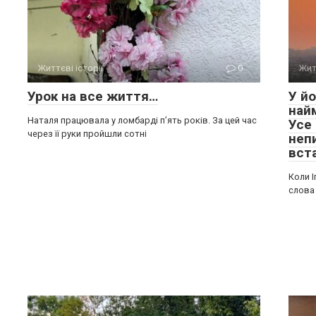
Життєві історії
0
Жит
Урок на все життя…
У йо
най
Наталя працювала у ломбарді п’ять років. За цей час
Усе
через її руки пройшли сотні
неп
вст
Коли І
слова