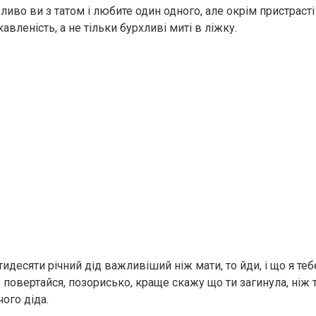
иво ви з татом і любите один одного, але окрім пристрасті
кавленість, а не тільки бурхливі миті в ліжку.
ятидесяти річний дід важливіший ніж мати, то йди, і що я теб
 повертайся, позорисько, краще скажу що ти загинула, ніж т
ого діда.