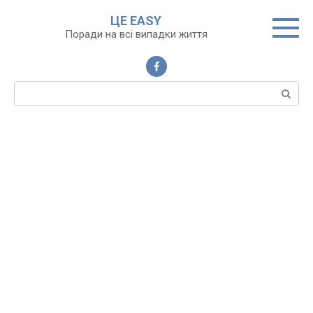
Перейти
ЦЕ EASY
до
Поради на всі випадки життя
вмісту
Пошук: