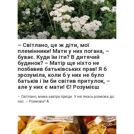
Життєві історії
0
– Світлано, це ж діти, мої
племінники! Мати у них погана, –
буває. Куди їм іти? В дитячий
будинок? – Матір ще ніхто не
позбавив батьківських прав! Я б
зрозуміла, коли б у них не було
батьків і їм би світив притулок, –
але у них є мати! Є! Розумієш
– Світлано, мама завтра приїде. У неї якась розмова до
нас. – Розмова? А