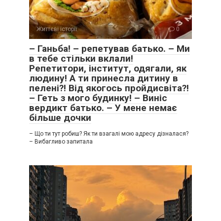
Життєві історії
0
– Ганьба! – репетував батько. – Ми
в тебе стільки вклали!
Репетитори, інститут, одягали, як
людину! А ти принесла дитину в
пелені?! Від якогось пройдисвіта?!
– Геть з мого будинку! – Виніс
вердикт батько. – У мене немає
більше дочки
– Що ти тут робиш? Як ти взагалі мою адресу дізналася?
– Вибагливо запитала