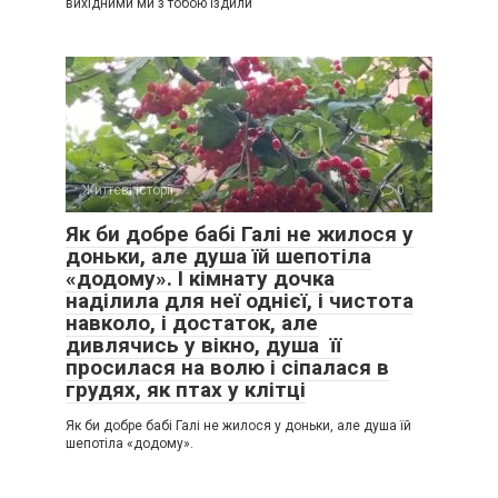
вихідними ми з тобою їздили
Життєві історії
0
Як би добре бабі Галі не жилося у
доньки, але душа їй шепотіла
«додому». І кімнату дочка
наділила для неї однієї, і чистота
навколо, і достаток, але
дивлячись у вікно, душа її
просилася на волю і сіпалася в
грудях, як птах у клітці
Як би добре бабі Галі не жилося у доньки, але душа їй
шепотіла «додому».