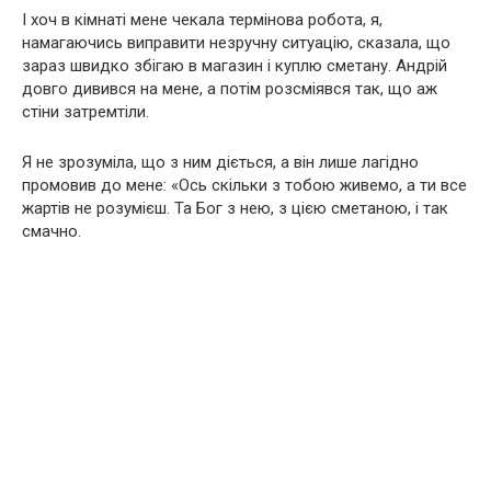
І хоч в кімнаті мене чекала термінова робота, я,
намагаючись виправити незручну ситуацію, сказала, що
зараз швидко збігаю в магазин і куплю сметану. Андрій
довго дивився на мене, а потім розсміявся так, що аж
стіни затремтіли.
Я не зрозуміла, що з ним діється, а він лише лагідно
промовив до мене: «Ось скільки з тобою живемо, а ти все
жартів не розумієш. Та Бог з нею, з цією сметаною, і так
смачно.