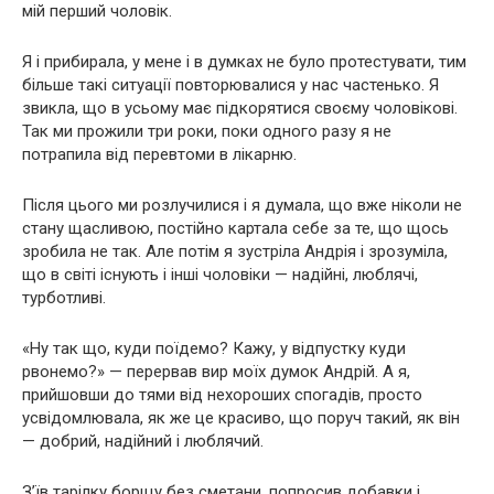
мій перший чоловік.
Я і прибирала, у мене і в думках не було протестувати, тим
більше такі ситуації повторювалися у нас частенько. Я
звикла, що в усьому має підкорятися своєму чоловікові.
Так ми прожили три роки, поки одного разу я не
потрапила від перевтоми в лікарню.
Після цього ми розлучилися і я думала, що вже ніколи не
стану щасливою, постійно картала себе за те, що щось
зробила не так. Але потім я зустріла Андрія і зрозуміла,
що в світі існують і інші чоловіки — надійні, люблячі,
турботливі.
«Ну так що, куди поїдемо? Кажу, у відпустку куди
рвонемо?» — перервав вир моїх думок Андрій. А я,
прийшовши до тями від нехороших спогадів, просто
усвідомлювала, як же це красиво, що поруч такий, як він
— добрий, надійний і люблячий.
З’їв тарілку борщу без сметани, попросив добавки і