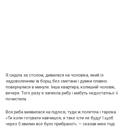
Я сиділа за столом, дивилася на чоловіка, який із
задоволенням їв борщ без сметани і думки плавно
повернулися в минуле. Інша квартира, колишній чоловік,
вечеря. Того разу я запекла рибу і мабуть недостатньо її
почистила.
Вся риба виявилася на підлозі, туди ж полетіла і тарілка.
«Ти коли готувати навчишся, я таке їсти не буду! І щоб
через 5 хвилин все було прибрано!», — сказав мені тоді