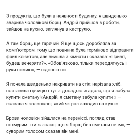
З продуктів, що були в наявності будинку, я швиденько
зварила чоловікові борщ. Андрій прийшов з роботи,
зайшов на кухню, заглянув в каструлю.
А там борщ, ще гарячий. Я ще щось доробляла за
комп’ютером, тому що повинна була терміново відправити
файл клієнтові, але вийшла з кімнати і сказала: «Привіт,
будеш вечеряти?». «Обов’язково, тільки переодягнусь і
руки помию», — відповів він.
Я почала швиденько накривати на стіл: нарізала хліб,
поставила гірчицю і тут з досадою згадала, що я забула
купити сметану!«Андрій, я сметану забула купити » —
сказала я чоловікові, який як раз заходив на кухню.
Брови чоловіки зійшлися на переніссі, погляд став
похмурим: «ти ж знаєш, що я борщ без сметани не їм», —
суворим голосом сказав він мені.