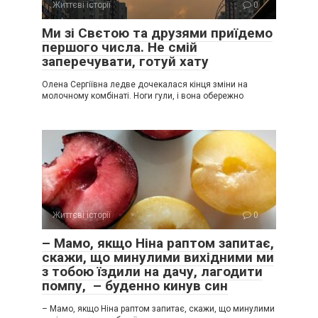
Життєві історії
0
Ми зі Свєтою та друзями приїдемо
першого числа. Не смій
заперечувати, готуй хату
Олена Сергіївна ледве дочекалася кінця зміни на
молочному комбінаті. Ноги гули, і вона обережно
Життєві історії
0
– Мамо, якщо Ніна раптом запитає,
скажи, що минулими вихідними ми
з тобою їздили на дачу, лагодити
помпу, – буденно кинув син
– Мамо, якщо Ніна раптом запитає, скажи, що минулими