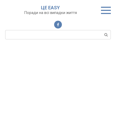
Перейти
ЦЕ EASY
до
Поради на всі випадки життя
вмісту
Пошук: