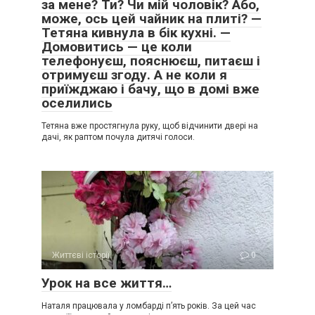
за мене? Ти? Чи мій чоловік? Або,
може, ось цей чайник на плиті? —
Тетяна кивнула в бік кухні. —
Домовитись — це коли
телефонуєш, пояснюєш, питаєш і
отримуєш згоду. А не коли я
приїжджаю і бачу, що в домі вже
оселились
Тетяна вже простягнула руку, щоб відчинити двері на
дачі, як раптом почула дитячі голоси.
Життєві історії
0
Урок на все життя…
Наталя працювала у ломбарді п’ять років. За цей час