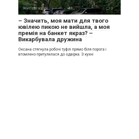
Життєві історії
0
– Значить, моя мати для твого
ювілею пикою не вийшла, а моя
премія на банкет якраз? –
Викарбувала дружина
Оксана стягнула робочі туфлі прямо біля порога і
втомлено притулилася до одвірка. З кухні