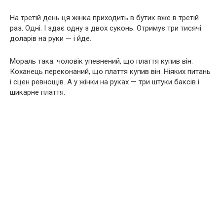
На третій день ця жінка приходить в бутик вже в третій
раз. Одні. І здає одну з двох суконь. Отримує три тисячі
доларів на руки — і йде.
Мораль така: чоловік упевнений, що плаття купив він.
Коханець переконаний, що плаття купив він. Ніяких питань
і сцен ревнощів. А у жінки на руках — три штуки баксів і
шикарне плаття.