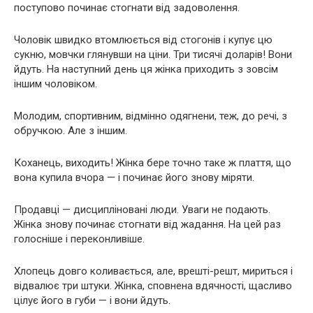
поступово починає стогнати від задоволення.
Чоловік швидко втомлюється від стогонів і купує цю
сукню, мовчки глянувши на ціни. Три тисячі доларів! Вони
йдуть. На наступний день ця жінка приходить з зовсім
іншим чоловіком.
Молодим, спортивним, відмінно одягнени, теж, до речі, з
обручкою. Але з іншим.
Коханець, виходить! Жінка бере точно таке ж плаття, що
вона купила вчора — і починає його знову міряти.
Продавці — дисципліновані люди. Уваги не подають.
Жінка знову починає стогнати від жадання. На цей раз
голосніше і переконливіше.
Хлопець довго коливається, але, врешті-решт, мириться і
відвалює три штуки. Жінка, сповнена вдячності, щасливо
цілує його в губи — і вони йдуть.