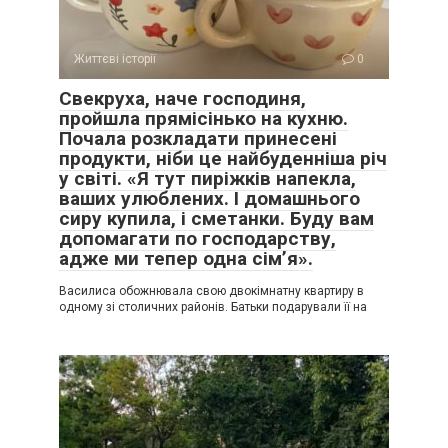
Життєві історії
0
Свекруха, наче господиня,
пройшла прямісінько на кухню.
Почала розкладати принесені
продукти, ніби це найбуденніша річ
у світі. «Я тут пиріжків напекла,
ваших улюблених. І домашнього
сиру купила, і сметанки. Буду вам
допомагати по господарству,
адже ми тепер одна сім’я».
Василиса обожнювала свою двокімнатну квартиру в
одному зі столичних районів. Батьки подарували її на