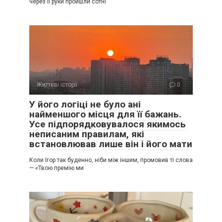
через її руки пройшли сотні
Життєві історії
0
У його логіці не було ані
найменшого місця для її бажань.
Усе підпорядковувалося якимось
неписаним правилам, які
встановлював лише він і його мати
Коли Ігор так буденно, ніби між іншим, промовив ті слова
— «Твою премію ми