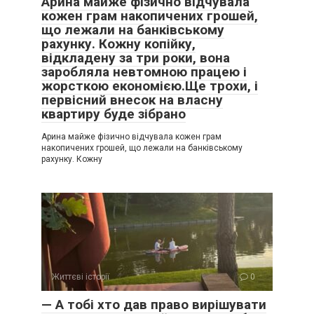
Арина майже фізично відчувала
кожен грам накопичених грошей,
що лежали на банківському
рахунку. Кожну копійку,
відкладену за три роки, вона
заробляла невтомною працею і
жорсткою економією.Ще трохи, і
первісний внесок на власну
квартиру буде зібрано
Арина майже фізично відчувала кожен грам
накопичених грошей, що лежали на банківському
рахунку. Кожну
Життєві історії
0
— А тобі хто дав право вирішувати