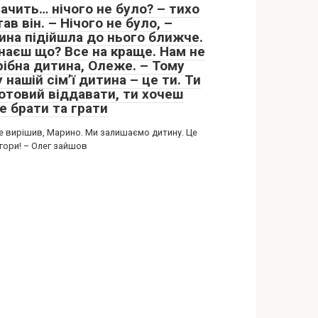
ачить… нічого не було? – тихо
ав він. – Нічого не було, –
ина підійшла до нього ближче.
знаєш що? Все на краще. Нам не
рібна дитина, Олеже. – Тому
 нашій сім’ї дитина – це ти. Ти
готовий віддавати, ти хочеш
е брати та грати
се вирішив, Марино. Ми залишаємо дитину. Це
гори! – Олег зайшов