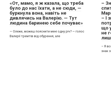
«От, мамо, я ж казала, що треба
– Зн
було до нас їхати, а не сюди, —
спит
буркнула вона, навіть не
Мар
дивлячись на Валерію. — Тут
– І 
людина баринею себе почуває»
пот
що у
— Олеже, можеш пояснити мені одну річ? — голос
не 
Валерії тремтів від обурення, але
лиш
– Я в
знак з