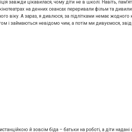
іція завжди цікавилася, чому діти не в школі. Навіть, пам’я
кінотеатрах на денних сеансах переривали фільм та дивилис
ного віку. А зараз, я дивлюся, за підлітками немає жодного 
ом і займаються невідомо чим, а потім ми дивуємося, звідк
истанційкою й зовсім біда – батьки на роботі, а діти надані с