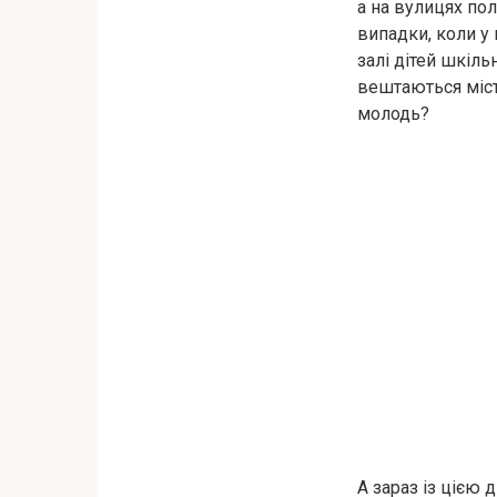
а на вулицях пол
випадки, коли у 
залі дітей шкіль
вештаються міст
молодь?
А зараз із цією д