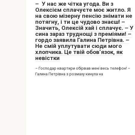
– У нас же чітка угода. Ви з
Олексієм сплачуєте моє житло. Я
на свою мізерну пенсію знімати не
потягну, і ти це чудово знаєш! –
Значить, Олексій хай і сплачує. – У
сина зараз труднощі з преміями! –
гордо заявила Галина Петрівна. –
Не смій уплутувати сюди мого
хлопчика. Це твій обов’язок, як
невістки
– Господар квартири обірвав мені весь телефон! –
Галина Петрівна з розмаху кинула на