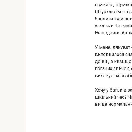
правило, шумлять
Штурхаються, гр
бандити, та й п
хамськи. Та сама
Нещодавно йшла,
У мене, дякувати
виповнилося сімн
де він, з ким, 
поганих звичок,
виховує на особ
Хочу у батьків 
шкільний час? Ч
ви це нормальн