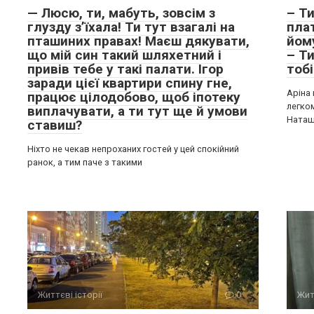
— Люсю, ти, мабуть, зовсім з
– Т
глузду з’їхала! Ти тут взагалі на
пла
пташиних правах! Маєш дякувати,
йом
що мій син такий шляхетний і
– Т
привів тебе у такі палати. Ігор
тобі
заради цієї квартири спину гне,
Аріна
працює цілодобово, щоб іпотеку
легко
виплачувати, а ти тут ще й умови
Ната
ставиш?
Ніхто не чекав непроханих гостей у цей спокійний
ранок, а тим паче з такими
Життєві історії
0
Жит