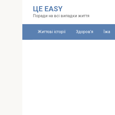
Перейти
ЦЕ EASY
до
вмісту
Поради на всі випадки життя
Життєві історії
Здоров’я
Їжа