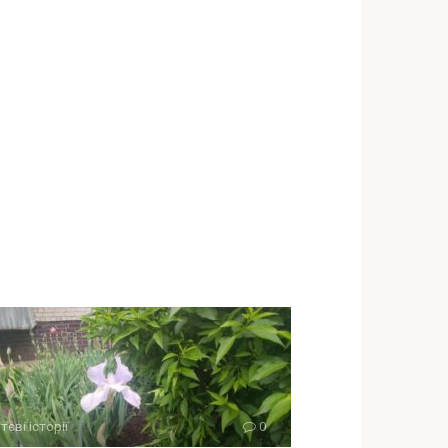
тєві історії
0