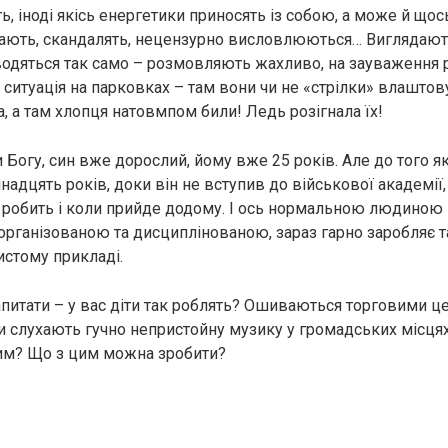
, іноді якісь енергетики приносять із собою, а може й щос
ають, скандалять, нецензурно висловлюються… Виглядають
оводяться так само – розмовляють жахливо, на зауваження 
 ситуація на парковках – там вони чи не «стрілки» влаштов
 а там хлопця натовмпом били! Ледь розігнала їх!
 Богу, син вже дорослий, йому вже 25 років. Але до того я
адцять років, доки він не вступив до військової академії,
що робить і коли прийде додому. І ось нормальною людиною 
 організованою та дисциплінованою, зараз гарно заробляє т
истому прикладі.
запитати – у вас діти так роблять? Ошиваються торговими ц
и слухають гучно непристойну музику у громадських місця
им? Що з цим можна зробити?