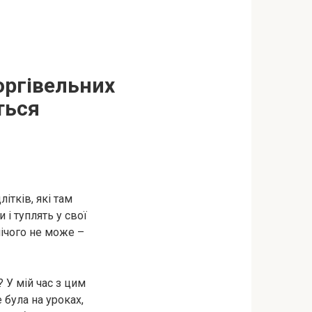
оргівельних
ться
ітків, які там
 і туплять у свої
нічого не може –
? У мій час з цим
 була на уроках,