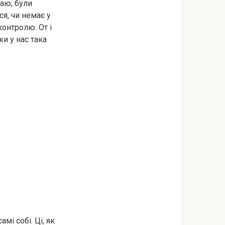
таю, були
я, чи немає у
контролю. От і
и у нас така
амі собі. Ці, як