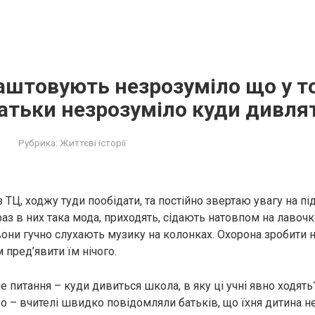
аштовують незрозуміло що у т
батьки незрозуміло куди дивля
Рубрика:
Життєві історії
ТЦ, ходжу туди пообідати, та постійно звертаю увагу на підл
з в них така мода, приходять, сідають натовпом на лавочки
 вони гучно слухають музику на колонках. Охорона зробити 
м пред’явити їм нічого.
е питання – куди дивиться школа, в яку ці учні явно ходять
о – вчителі швидко повідомляли батьків, що їхня дитина не