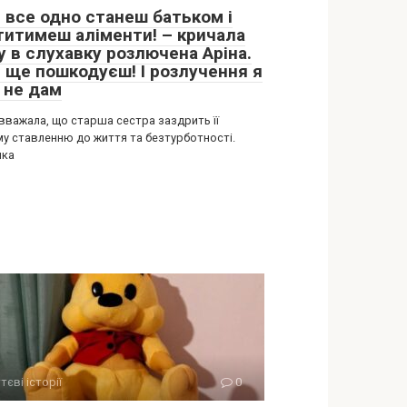
и все одно станеш батьком і
титимеш аліменти! – кричала
у в слухавку розлючена Аріна.
и ще пошкодуєш! І розлучення я
 не дам
 вважала, що старша сестра заздрить її
му ставленню до життя та безтурботності.
шка
тєві історії
0