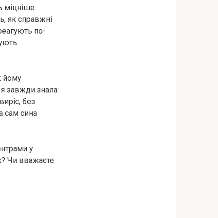
ь міцніше.
, як справжні
реагують по-
ують.
к йому
 я завжди знала:
виріс, без
а сам сина
ентрами у
х? Чи вважаєте